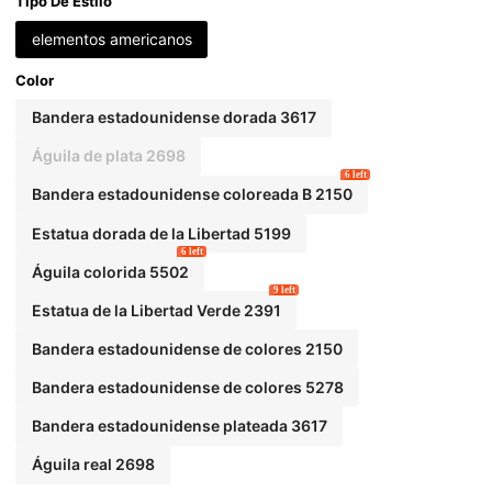
e Amigos
Tipo De Estilo
elementos americanos
Color
Bandera estadounidense dorada 3617
Águila de plata 2698
6 left
Bandera estadounidense coloreada B 2150
Estatua dorada de la Libertad 5199
6 left
Águila colorida 5502
9 left
Estatua de la Libertad Verde 2391
Bandera estadounidense de colores 2150
Bandera estadounidense de colores 5278
Bandera estadounidense plateada 3617
Águila real 2698