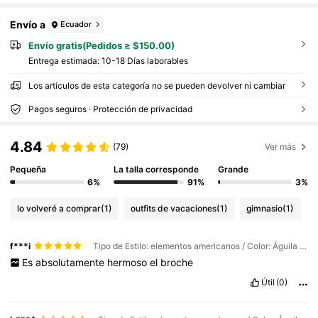
Envío a
Ecuador
Envío gratis(Pedidos ≥ $150.00)
Entrega estimada:
10-18 Días laborables
Los artículos de esta categoría no se pueden devolver ni cambiar
Pagos seguros · Protección de privacidad
4.84
(79)
Ver más
Pequeña
La talla corresponde
Grande
6%
91%
3%
lo volveré a comprar
(1)
outfits de vacaciones
(1)
gimnasio
(1)
f***i
Tipo de Estilo: elementos americanos / Color: Águila colorida 5502
Es
absolutamente
hermoso
el
broche
Útil
(0)