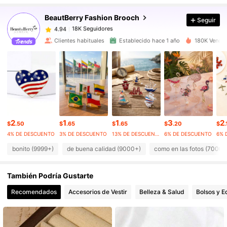
18K Seguidores
4.94
BeautBerry Fashion Brooch
Seguir
18K Seguidores
4.94
r***s
seguido
Hace 11 horas
18K Seguidores
4.94
Clientes habituales
Establecido hace 1 año
180K Vendid
18K Seguidores
4.94
18K Seguidores
4.94
18K Seguidores
4.94
18K Seguidores
4.94
18K Seguidores
4.94
2
1
1
3
2
$
.50
$
.65
$
.65
$
.20
$
.
4% DE DESCUENTO
3% DE DESCUENTO
13% DE DESCUENTO
6% DE DESCUENTO
6% 
bonito (9999+)
de buena calidad (9000+)
como en las fotos (7000+
También Podría Gustarte
Recomendados
Accesorios de Vestir
Belleza & Salud
Bolsos y E