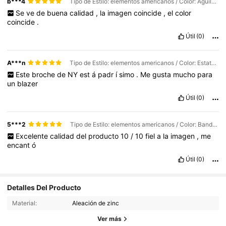
b***4
Tipo de Estilo: elementos americanos / Color: Águila de plata 2698
Se
ve
de
buena
calidad
,
la
imagen
coincide
,
el
color
coincide
.
Útil
(0)
A***n
Tipo de Estilo: elementos americanos / Color: Estatua de la Libertad Verde 2391
Este
broche
de
NY
est
á
padr
í
simo
.
Me
gusta
mucho
para
un
blazer
Útil
(0)
5***2
Tipo de Estilo: elementos americanos / Color: Bandera estadounidense de colores 5278
Excelente
calidad
del
producto
10
/
10
fiel
a
la
imagen
,
me
encant
ó
Útil
(0)
18K Seguidores
4.94
Detalles Del Producto
18K Seguidores
4.94
Material:
Aleación de zinc
18K Seguidores
4.94
Ver más