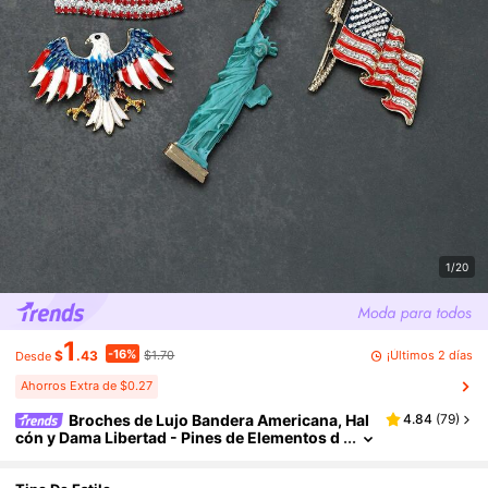
1/20
1
-16%
¡Últimos 2 días
$
.43
$1.70
Desde
Ahorros Extra de $0.27
Broches de Lujo Bandera Americana, Hal
4.84
(
79
)
cón y Dama Libertad - Pines de Elementos d
e EE. UU. para Mujeres Unisex Accesorios d
e Banquete/ Regalos de Insignias para Fiestas d