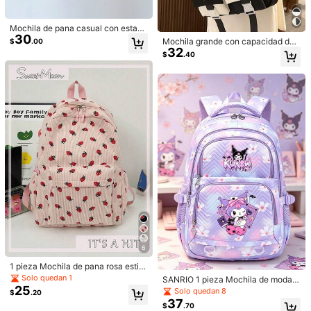
Envío a
Ecuador
Mochila de pana casual con estam
30
pado de estrellas, bolso escolar uni
Mochila grande con capacidad de
$
.00
Envío gratis(Pedidos ≥ $150.00)
versitario con compartimento para
32
agua resistente, de PVC transparen
$
.40
portátil de 14 pulgadas, mochila de
Entrega estimada:
10-18 Días laborables
te con bolsillo doble y hebilla, para
viaje de gran capacidad, bolso para
mujeres. Mochila escolar de estilo
portátil para mujeres y hombres co
universitario con múltiples bolsillos
Devoluciones aceptadas
n estampado de estrellas, portátil, li
y una pequeña bolsa redonda, ade
gero, adecuado para adolescentes,
cuada para la escuela, el transport
mujeres estudiantes universitarias,
Pagos seguros · Protección de privacidad
e y los viajes, de vuelta a la tempor
perfecto para volver al colegio, la u
ada escolar.
niversidad, la escuela secundaria,
el primer día de clases, bolso de mu
4.00
(2)
Ver más
jer de Stars Hollow
a***s
Color: Multicolor / Tipo de Estilo: Oro púrpura
Es
tal
cu
á
l
el
color
y
dise
ñ
o
me
gust
ó
mucho
Útil
(0)
i***s
Color: Multicolor / Tipo de Estilo: Naranja-púrpura
6
가볍고
색상도
산뜻해요.
가격만큼이니
큰
기대는
금물.
가볍게
산책
용으로
좋을것같아요.
1 pieza Mochila de pana rosa estilo
casual fresco con estampado de fr
Solo quedan 1
SANRIO 1 pieza Mochila de moda p
Útil
(0)
esas, gran capacidad, plegable, lig
25
ara mujer con estampado de Kurom
Solo quedan 8
$
.20
era, con múltiples bolsillos y cremal
i, mochila de nylon de gran capacid
37
lera, adecuada para adolescentes,
$
.70
ad en color púrpura con correas aju