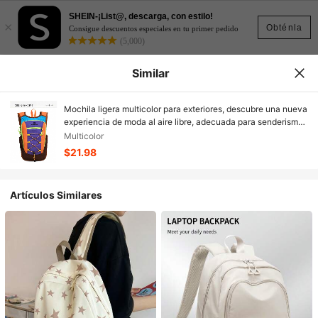
SHEIN-¡List@, descarga, con estilo!
×
Obténla
Consigue descuentos especiales en tu primer pedido
(5,000)
Similar
Mochila ligera multicolor para exteriores, descubre una nueva
experiencia de moda al aire libre, adecuada para senderismo,
ciclismo, viajes y uso diario
Multicolor
$21.98
Artículos Similares