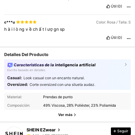
Útil
(0)
c***u
Color: Rosa / Talla: S
h
à
i
l
ò
ng
v
ề
ch
ấ
t
l
ượ
gn
sp
Útil
(0)
Detalles Del Producto
Características de la inteligencia artificial
Escrito basado en detalles
Casual:
Look casual con un encanto natural.
Oversized:
Corte oversized con una silueta audaz.
1.9M Seguidores
4.91
Material:
Prendas de punto
1.9M Seguidores
4.91
Composición:
49% Viscosa, 28% Poliéster, 23% Poliamida
1.9M Seguidores
4.91
Ver más
1.9M Seguidores
4.91
SHEIN EZwear
Seguir
1.9M Seguidores
4.91