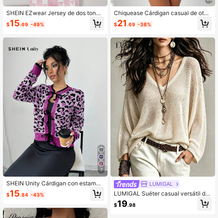
SHEIN EZwear Jersey de dos tonos
Chiquease Cárdigan casual de otoñ
con patrón de dibujos animados de
o con mangas raglán para mujer
15
21
$
.69
-49%
$
.69
-38%
hombros caídos
7
SHEIN Unity Cárdigan con estampa
LUMIGAL
do de leopardo y lazo frontal para m
15
LUMIGAL Suéter casual versátil de
$
.84
-43%
ujer
unicolor con mangas de murciélago
19
$
.98
para mujer