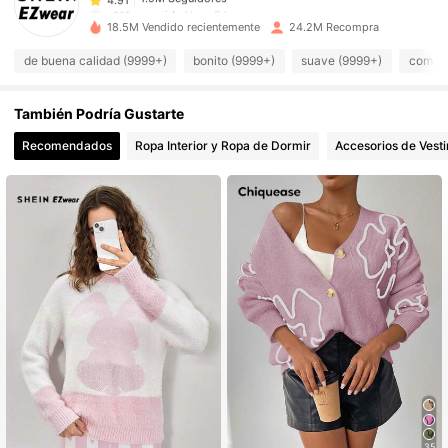
a***u
seguido
Hace 2 horas
1.9M Seguidores
4.91
18.5M Vendido recientemente
24.2M Recompra
1.9M Seguidores
4.91
de buena calidad (9999+)
bonito (9999+)
suave (9999+)
como e
1.9M Seguidores
4.91
También Podría Gustarte
1.9M Seguidores
4.91
1.9M Seguidores
4.91
Recomendados
Ropa Interior y Ropa de Dormir
Accesorios de Vesti
1.9M Seguidores
4.91
35