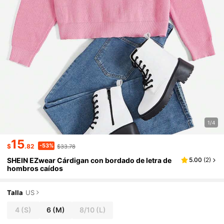
1/4
15
-53%
$
.82
$33.78
SHEIN EZwear Cárdigan con bordado de letra de
5.00
(
2
)
hombros caídos
Talla
US
4
(S)
6
(M)
8/10
(L)