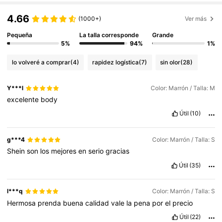
4.66
(1000+)
Ver más
Pequeña
La talla corresponde
Grande
5%
94%
1%
lo volveré a comprar
(4)
rapidez logística
(7)
sin olor
(28)
Y***l
Color: Marrón / Talla: M
excelente
body
Útil
(10)
g***4
Color: Marrón / Talla: S
Shein
son
los
mejores
en
serio
gracias
Útil
(35)
l***q
Color: Marrón / Talla: S
Hermosa
prenda
buena
calidad
vale
la
pena
por
el
precio
Útil
(22)