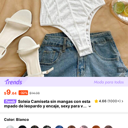
1/7
9
-32%
$
.64
$14.08
Soleia Camiseta sin mangas con esta
4.66
(
1000+
)
mpado de leopardo y encaje, sexy para v
acaciones/fiestas, citas, San Valentín, ta
rde de té
Color: Blanco