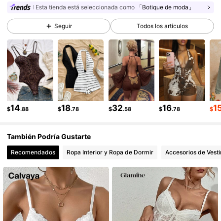
Esta tienda está seleccionada como
「Botique de moda」
2.4M Seguidores
4.91
Seguir
Todos los artículos
2.4M Seguidores
4.91
2.4M Seguidores
4.91
2.4M Seguidores
4.91
2.4M Seguidores
4.91
14
18
32
16
1
$
.88
$
.78
$
.58
$
.78
$
2.4M Seguidores
4.91
También Podría Gustarte
Recomendados
Ropa Interior y Ropa de Dormir
Accesorios de Vesti
2.4M Seguidores
4.91