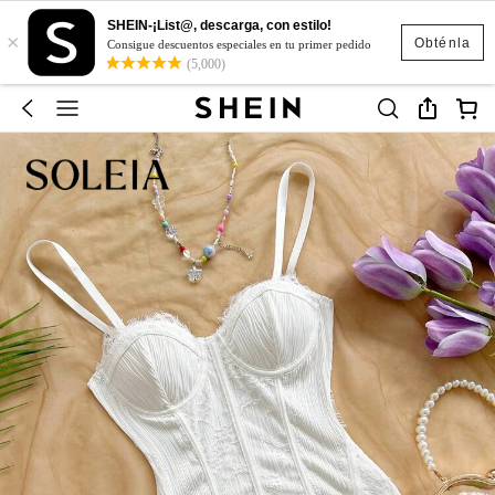
SHEIN-¡List@, descarga, con estilo!
×
Obténla
Consigue descuentos especiales en tu primer pedido
(5,000)