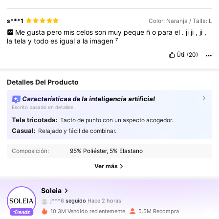
s***1
Color: Naranja / Talla: L
Me
gusta
pero
mis
celos
son
muy
peque
ñ
o
para
el
.
ji
ji
,
ji
,
la
tela
y
todo
es
igual
a
la
imagen
⁷
Útil
(20)
Detalles Del Producto
Características de la inteligencia artificial
Escrito basado en detalles
Tela tricotada:
Tacto de punto con un aspecto acogedor.
2.4M Seguidores
4.91
Casual:
Relajado y fácil de combinar.
Composición:
95% Poliéster, 5% Elastano
2.4M Seguidores
4.91
Ver más
2.4M Seguidores
4.91
Soleia
j***6
seguido
Hace 2 horas
2.4M Seguidores
4.91
10.3M Vendido recientemente
5.5M Recompra