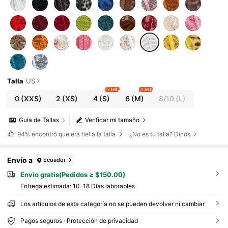
Talla
US
2 left
1 left
0
(XXS)
2
(XS)
4
(S)
6
(M)
8/10
(L)
Guía de Tallas
Verificar mi tamaño
94%
encontró que era fiel a la talla
¿No es tu talla? Dinos
Envío a
Ecuador
Envío gratis(Pedidos ≥ $150.00)
Entrega estimada:
10-18 Días laborables
Los artículos de esta categoría no se pueden devolver ni cambiar
Pagos seguros · Protección de privacidad