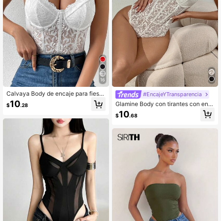
16
Calvaya Body de encaje para fiesta
#EncajeYTransparencia
de vacaciones
10
Glamine Body con tirantes con enc
$
.28
aje floral para ropa de fiesta de vac
10
$
.68
aciones