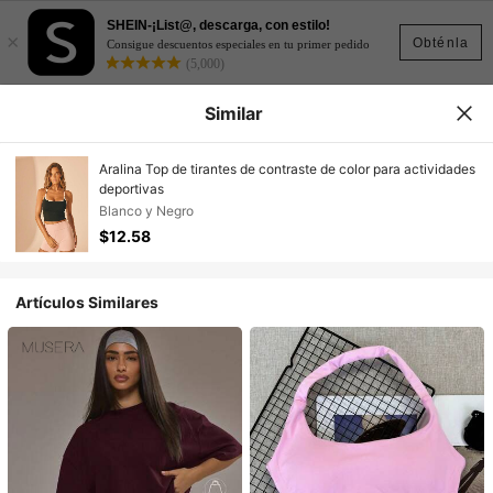
SHEIN-¡List@, descarga, con estilo!
×
Obténla
Consigue descuentos especiales en tu primer pedido
(5,000)
Similar
Aralina Top de tirantes de contraste de color para actividades
deportivas
Blanco y Negro
$12.58
Artículos Similares