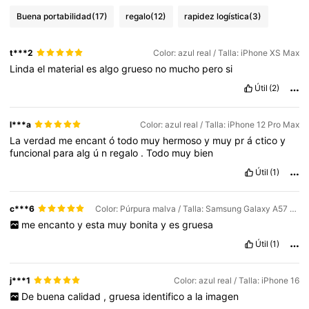
Buena portabilidad
(17)
regalo
(12)
rapidez logística
(3)
t***2
Color: azul real / Talla: iPhone XS Max
Linda
el
material
es
algo
grueso
no
mucho
pero
si
Útil
(2)
l***a
Color: azul real / Talla: iPhone 12 Pro Max
La
verdad
me
encant
ó
todo
muy
hermoso
y
muy
pr
á
ctico
y
funcional
para
alg
ú
n
regalo
.
Todo
muy
bien
Útil
(1)
c***6
Color: Púrpura malva / Talla: Samsung Galaxy A57 5G
me
encanto
y
esta
muy
bonita
y
es
gruesa
Útil
(1)
j***1
Color: azul real / Talla: iPhone 16
De
buena
calidad
,
gruesa
identifico
a
la
imagen