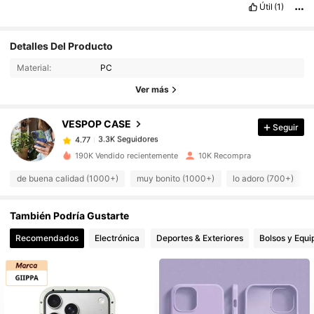
Útil
(1)
Detalles Del Producto
3.3K Seguidores
4.77
Material:
PC
3.3K Seguidores
4.77
Ver más
3.3K Seguidores
4.77
3.3K Seguidores
4.77
VESPOP CASE
Seguir
3.3K Seguidores
4.77
190K Vendido recientemente
10K Recompra
3.3K Seguidores
4.77
de buena calidad (1000+)
muy bonito (1000+)
lo adoro (700+)
3.3K Seguidores
4.77
3.3K Seguidores
4.77
También Podría Gustarte
3.3K Seguidores
4.77
Recomendados
Electrónica
Deportes & Exteriores
Bolsos y Equi
3.3K Seguidores
4.77
3.3K Seguidores
4.77