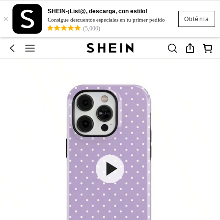
SHEIN-¡List@, descarga, con estilo!
×
Obténla
Consigue descuentos especiales en tu primer pedido
(5,000)