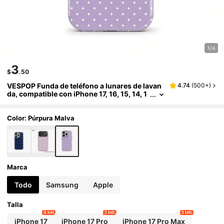
1/4
3
$
.50
VESPOP Funda de teléfono a lunares de lavan
4.74
(
500+
)
da, compatible con iPhone 17, 16, 15, 14, 1
3, 12 Pro Max, Galaxy S26, S25, S23 y Pixe
l
Color: Púrpura Malva
Marca
Todo
Samsung
Apple
Talla
8 left
3 left
3 left
iPhone 17
iPhone 17 Pro
iPhone 17 Pro Max