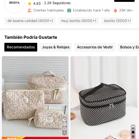
4.93
M***n
seguido
Hace 1 día
2.2K Seguidores
4.93
Clientes habituales
Establecido hace 1 año
29K Vendido
2.2K Seguidores
4.93
de buena calidad (4000+)
muy bonito (4000+)
bonito (3000+)
2.2K Seguidores
4.93
También Podría Gustarte
2.2K Seguidores
4.93
Recomendados
Joyas & Relojes
Accesorios de Vestir
Bolsos y E
2.2K Seguidores
4.93
2.2K Seguidores
4.93
4