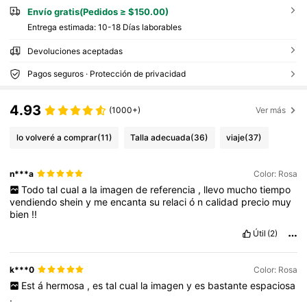
ocador, regalos esenciales, accesorios con c
remallera, regalos para mujeres, regalos de
Envío gratis(Pedidos ≥ $150.00)
Navidad, ideas de regalo para mujeres
Entrega estimada:
10-18 Días laborables
Devoluciones aceptadas
Pagos seguros · Protección de privacidad
4.93
(1000+)
Ver más
lo volveré a comprar
(11)
Talla adecuada
(36)
viaje
(37)
n***a
Color: Rosa
Todo
tal
cual
a
la
imagen
de
referencia
,
llevo
mucho
tiempo
vendiendo
shein
y
me
encanta
su
relaci
ó
n
calidad
precio
muy
bien
!!
Útil
(2)
k***0
Color: Rosa
Est
á
hermosa
,
es
tal
cual
la
imagen
y
es
bastante
espaciosa
.