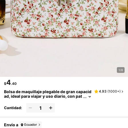
1/8
4
$
.40
Bolsa de maquillaje plegable de gran capacid
4.93
(
1000+
)
ad, ideal para viajar y uso diario, con pat
rón floral, incluye organizador de herra
mientas de maquillaje. Bolsa de maquillaje, e
Cantidad:
stuche de maquillaje, bolsa de aseo, cubos d
e embalaje, artículos esenciales para viajes y
cruceros, organizador de maquillaje, estuch
e de maquillaje, organizador de artículos de t
Envío a
Ecuador