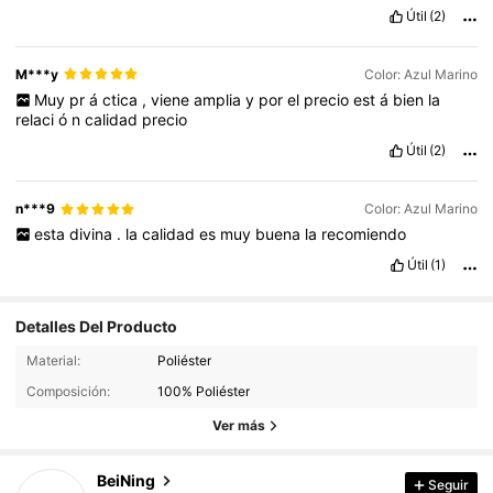
Útil
(2)
M***y
Color: Azul Marino
Muy
pr
á
ctica
,
viene
amplia
y
por
el
precio
est
á
bien
la
relaci
ó
n
calidad
precio
Útil
(2)
n***9
Color: Azul Marino
esta
divina
.
la
calidad
es
muy
buena
la
recomiendo
Útil
(1)
Detalles Del Producto
2.2K Seguidores
4.93
Material:
Poliéster
2.2K Seguidores
Composición:
100% Poliéster
4.93
2.2K Seguidores
Ver más
4.93
2.2K Seguidores
4.93
BeiNing
Seguir
2.2K Seguidores