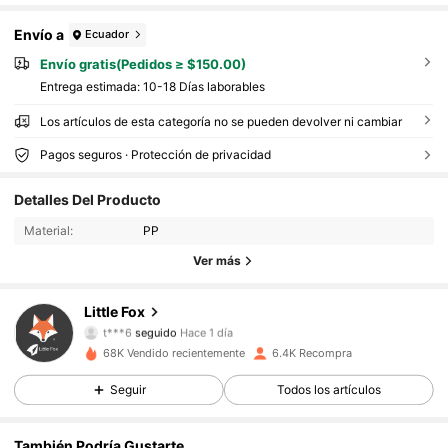
Envío a
Ecuador
Envío gratis(Pedidos ≥ $150.00)
Entrega estimada:
10-18 Días laborables
Los artículos de esta categoría no se pueden devolver ni cambiar
Pagos seguros · Protección de privacidad
786 Seguidores
4.87
Detalles Del Producto
786 Seguidores
4.87
Material:
PP
786 Seguidores
4.87
Ver más
786 Seguidores
4.87
786 Seguidores
4.87
Little Fox
t***6
seguido
Hace 1 día
786 Seguidores
4.87
68K Vendido recientemente
6.4K Recompra
786 Seguidores
4.87
Seguir
Todos los artículos
786 Seguidores
4.87
786 Seguidores
4.87
También Podría Gustarte