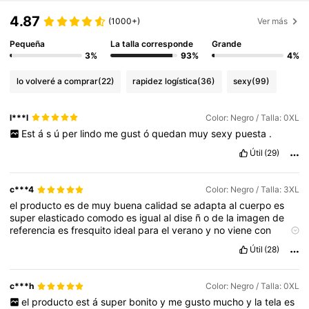
4.87
(1000+)
Ver más
Pequeña
La talla corresponde
Grande
3%
93%
4%
lo volveré a comprar
(22)
rapidez logística
(36)
sexy
(99)
l***l
Color: Negro / Talla: 0XL
Est
á
s
ú
per
lindo
me
gust
ó
quedan
muy
sexy
puesta
.
Útil
(29)
c***4
Color: Negro / Talla: 3XL
el
producto
es
de
muy
buena
calidad
se
adapta
al
cuerpo
es
super
elasticado
comodo
es
igual
al
dise
ñ
o
de
la
imagen
de
referencia
es
fresquito
ideal
para
el
verano
y
no
viene
con
ningun
tipo
de
olor
Útil
(28)
c***h
Color: Negro / Talla: 0XL
el
producto
est
á
super
bonito
y
me
gusto
mucho
y
la
tela
es