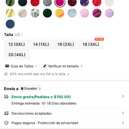
Talla
US
10 left
12
(0XL)
14
(1XL)
16
(2XL)
18
(3XL)
20
(4XL)
Guía de Tallas
Verificar mi tamaño
93%
encontró que era fiel a la talla
Envío a
Ecuador
Envío gratis(Pedidos ≥ $150.00)
Entrega estimada:
10-18 Días laborables
Devoluciones aceptadas
Pagos seguros · Protección de privacidad