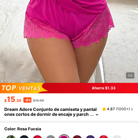
1/5
Ahorra $1.33
15
-8%
$
.35
$16.68
Dream Adore Conjunto de camiseta y pantal
4.87
(
1000+
)
ones cortos de dormir de encaje y parch
es, de punto elástico y sexy con espalda
descubierta, talla grande
Color: Rosa Fucsia