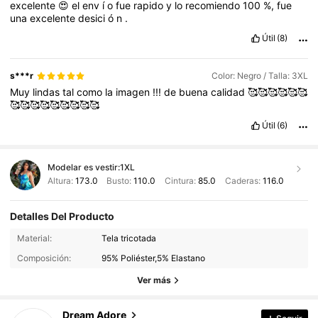
excelente
😍
el
env
í
o
fue
rapido
y
lo
recomiendo
100
%,
fue
una
excelente
desici
ó
n
.
Útil
(8)
s***r
Color: Negro / Talla: 3XL
Muy
lindas
tal
como
la
imagen
!!!
de
buena
calidad
🥰🥰🥰🥰🥰🥰
🥰🥰🥰🥰🥰🥰🥰🥰🥰
Útil
(6)
Modelar es vestir:
1XL
Altura:
173.0
Busto:
110.0
Cintura:
85.0
Caderas:
116.0
Detalles Del Producto
Material:
Tela tricotada
91K Seguidores
4.93
Composición:
95% Poliéster,5% Elastano
91K Seguidores
4.93
Ver más
91K Seguidores
4.93
91K Seguidores
4.93
Dream Adore