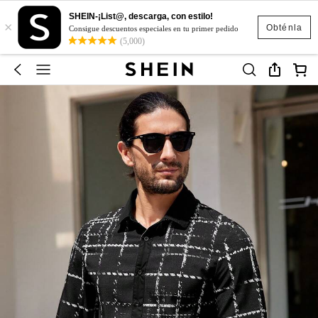
SHEIN-¡List@, descarga, con estilo!
×
Obténla
Consigue descuentos especiales en tu primer pedido
(5,000)