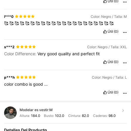
Útil
(0)
l***0
Color: Negro / Talla: M
🥰
🥰
🥰
🥰
🥰
🥰
🥰
🥰
🥰
🥰
🥰
🥰
🥰
🥰
🥰
🥰
🥰
🥰
🥰
🥰
🥰
Útil
(0)
s***2
Color: Negro / Talla: XXL
Color Difference:
Very
good
quality
and
perfect
fit
Útil
(0)
p***h
Color: Negro / Talla: L
color
combo
is
good
...
Útil
(0)
Modelar es vestir:
M
Altura:
184.0
Busto:
102.0
Cintura:
82.0
Caderas:
98.0
Detalles Del Producto