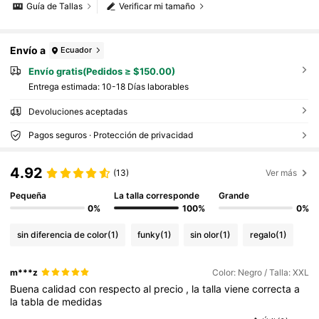
Guía de Tallas
Verificar mi tamaño
Envío a
Ecuador
Envío gratis(Pedidos ≥ $150.00)
Entrega estimada:
10-18 Días laborables
Devoluciones aceptadas
Pagos seguros · Protección de privacidad
4.92
(13)
Ver más
Pequeña
La talla corresponde
Grande
0%
100%
0%
sin diferencia de color
(1)
funky
(1)
sin olor
(1)
regalo
(1)
m***z
Color: Negro / Talla: XXL
Buena
calidad
con
respecto
al
precio
,
la
talla
viene
correcta
a
la
tabla
de
medidas