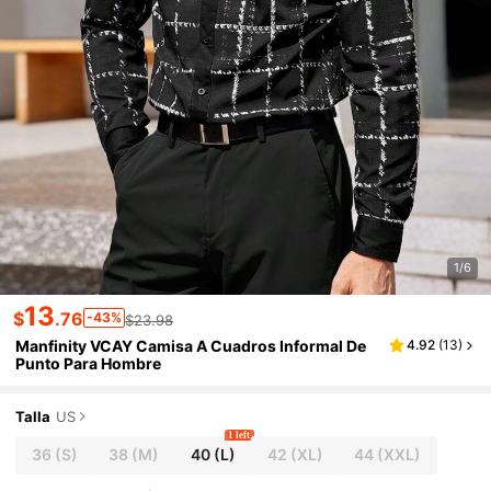
1/6
13
$
.76
-43%
$23.98
Manfinity VCAY Camisa A Cuadros Informal De
4.92
(
13
)
Punto Para Hombre
Talla
US
1 left
36
(S)
38
(M)
40
(L)
42
(XL)
44
(XXL)