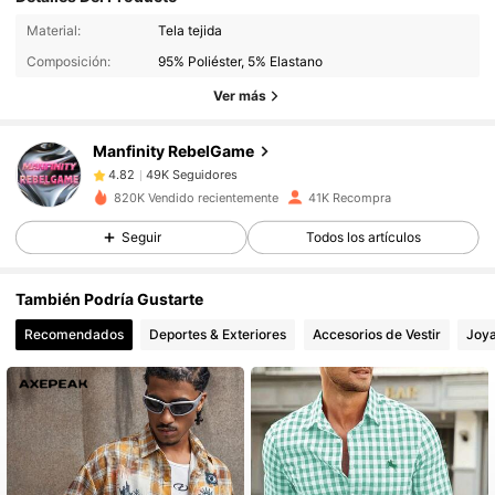
49K Seguidores
4.82
Material:
Tela tejida
Composición:
95% Poliéster, 5% Elastano
49K Seguidores
4.82
Ver más
49K Seguidores
4.82
49K Seguidores
4.82
Manfinity RebelGame
49K Seguidores
4.82
820K Vendido recientemente
41K Recompra
49K Seguidores
4.82
Seguir
Todos los artículos
49K Seguidores
4.82
49K Seguidores
4.82
También Podría Gustarte
49K Seguidores
4.82
Recomendados
Deportes & Exteriores
Accesorios de Vestir
Joya
49K Seguidores
4.82
49K Seguidores
4.82