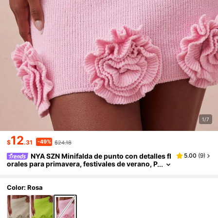
1/7
12
-49%
$
.31
$24.18
NYA SZN Minifalda de punto con detalles fl
5.00
(
9
)
orales para primavera, festivales de verano, P
ascua, salidas nocturnas y eventos para muj
eres
Color: Rosa