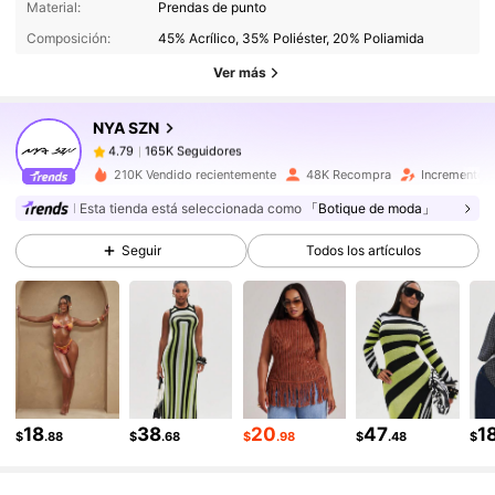
165K Seguidores
4.79
Material:
Prendas de punto
Composición:
45% Acrílico, 35% Poliéster, 20% Poliamida
165K Seguidores
4.79
Ver más
165K Seguidores
4.79
165K Seguidores
4.79
NYA SZN
165K Seguidores
4.79
210K Vendido recientemente
48K Recompra
Incremento 
165K Seguidores
4.79
Esta tienda está seleccionada como
「Botique de moda」
165K Seguidores
4.79
Seguir
Todos los artículos
165K Seguidores
4.79
165K Seguidores
4.79
165K Seguidores
4.79
165K Seguidores
4.79
18
38
20
47
1
$
.88
$
.68
$
.98
$
.48
$