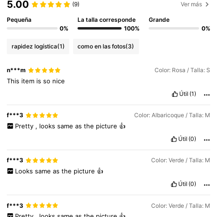
5.00
(9)
Ver más
Pequeña
La talla corresponde
Grande
0%
100%
0%
rapidez logística
(1)
como en las fotos
(3)
n***m
Color: Rosa / Talla: S
This
item
is
so
nice
Útil
(1)
f***3
Color: Albaricoque / Talla: M
Pretty
,
looks
same
as
the
picture
👍
Útil
(0)
f***3
Color: Verde / Talla: M
Looks
same
as
the
picture
👍
Útil
(0)
f***3
Color: Verde / Talla: M
Pretty
,
looks
same
as
the
picture
👍