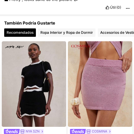
Útil
(0)
También Podría Gustarte
Recomendados
Ropa Interior y Ropa de Dormir
Accesorios de Vesti
NYA SZN
COSMINA