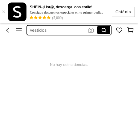
SHEIN-¡List@, descarga, con estilo!
×
Blusas Para Mujer
Obténla
Consigue descuentos especiales en tu primer pedido
(5,000)
سلة بقايا الاكل
Vestidos
Motf
Vestidos Elegantes Para Fiesta
Blusas Para Mujer
No hay coincidencias.
سلة بقايا الاكل