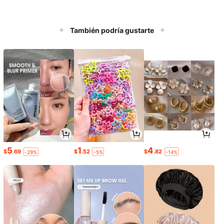
También podría gustarte
5
1
4
$
.69
$
.52
$
.82
-29%
-5%
-14%