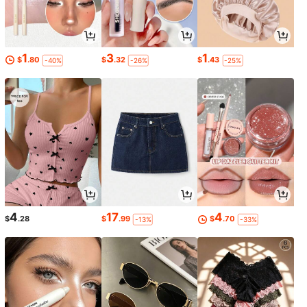
1
3
1
$
.80
$
.32
$
.43
-40%
-26%
-25%
4
17
4
$
.28
$
.99
$
.70
-13%
-33%