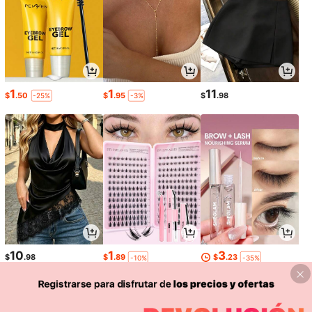
1
1
11
$
.50
$
.95
$
.98
-25%
-3%
10
1
3
$
.98
$
.89
$
.23
-10%
-35%