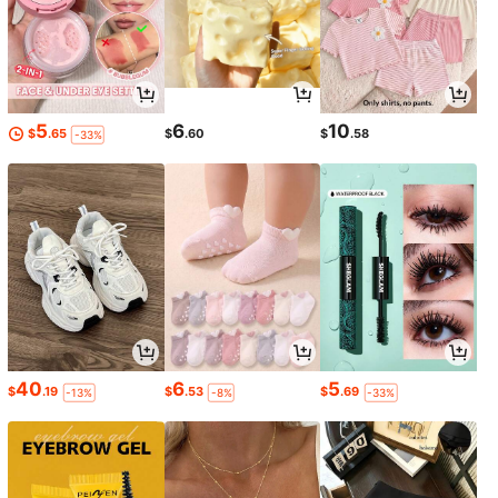
5
6
10
$
.65
$
.60
$
.58
-33%
40
6
5
$
.19
$
.53
$
.69
-13%
-8%
-33%