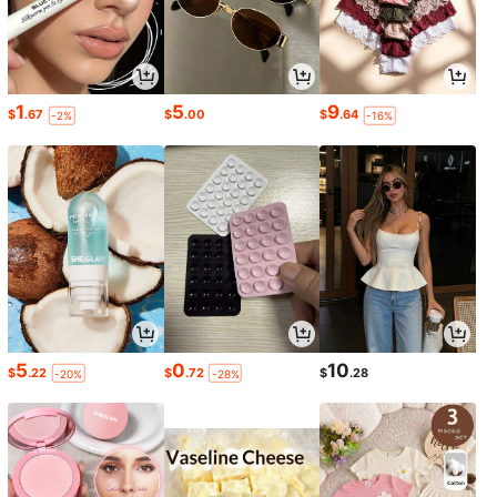
1
5
9
$
.67
$
.00
$
.64
-2%
-16%
5
0
10
$
.22
$
.72
$
.28
-20%
-28%