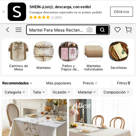
Servilletas De Tela
SHEIN-¡List@, descarga, con estilo!
×
Camino De Mesa
Obténla
Consigue descuentos especiales en tu primer pedido
(5,000)
Mantel Para Mesa Rectangular
Camino De Mesa Elegante
Mantel Para Mesa Cuadrada
Servilletas De Tela
Camino De Mesa
Caminos de
Paños y
Manteles
Manteles
Servilletas
Mesa
Trapos de
individuales
Pe
cocina
Recomendados
Más populares
Precio
Filtros
Categoría
Talla
Ocasión
Material
Composición