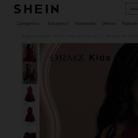
Vest
Use up 
Categorías
Solo para ti
Novedades
Ofertas
Ropa de
Página principal
Niños
Ropa de Niñas (3-7)
Vestidos de Niñas 
/
/
/