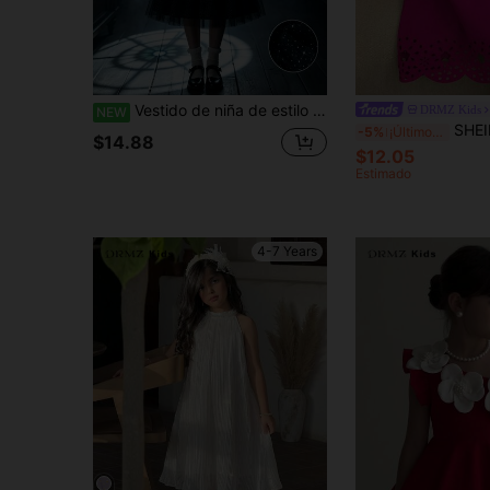
Vestido de niña de estilo oscuro de Halloween para otoño/invierno con lentejuelas, malla, mangas largas abullonadas y cuello, adecuado para uso diario casual, salidas, fiestas y ambiente festivo
DRMZ Kids
NEW
SHEIN Vestido elegante con mangas abullonadas y lazo para 
-5%
¡Últimos 3 días
$14.88
$12.05
Estimado
4-7 Years