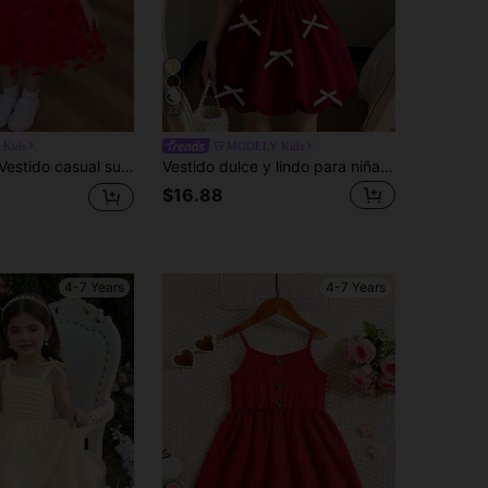
22
Kids
MODELY Kids
elto con cuello mao, recortes de malla para niña joven
Vestido dulce y lindo para niña con decoración de lazo 3D, vestido con tirantes, cintura recogida y dobladillo de farol, estilo casual y elegante para niños en verano y vacaciones
$16.88
4-7 Years
4-7 Years