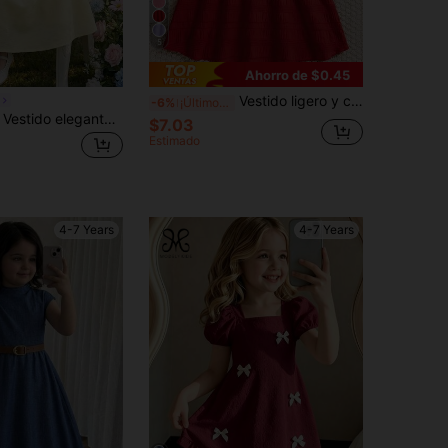
5
Ahorro de $0.45
Vestido ligero y casual sin mangas para niñas, de unicolor con jacquard de punto, decoración de tirantes, hasta la rodilla, vestido elegante para exteriores, vacaciones, atuendo cómodo y transpirable para verano para niñas pequeñas, medianas y grandes
-6%
¡Últimos 3 días
Souflis Souflis Vestido elegante de unicolor con volantes y lazo 3D en los hombros para niñas, adecuado para fiestas y eventos en primavera/verano
$7.03
Estimado
4-7 Years
4-7 Years