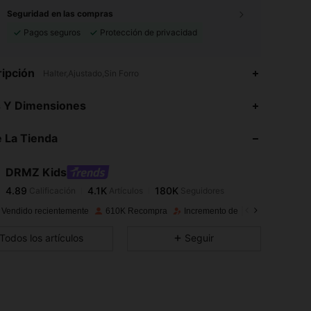
Seguridad en las compras
Pagos seguros
Protección de privacidad
ipción
Halter,Ajustado,Sin Forro
4.89
4.1K
180K
s Y Dimensiones
4.89
4.1K
180K
 La Tienda
4.89
4.1K
180K
4.89
4.1K
180K
DRMZ Kids
4.89
4.1K
180K
Calificación
Artículos
Seguidores
s***1
seguido
Hace 3 horas
4.89
4.1K
180K
 Vendido recientemente
610K Recompra
Incremento de seguidores de 34
4.89
4.1K
180K
Todos los artículos
Seguir
4.89
4.1K
180K
4.89
4.1K
180K
4.89
4.1K
180K