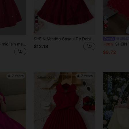
11
4
SHEIN Vestido Casaul De Dobladillo De Volantes Cómodo Para Niñas Pequeñas Con Cinturón Y Accesorios Para Verano
DRMZ 
Elladie kids Vestido midi sin mangas con pliegues y decoración de lazo para niña, color rojo, elegante y casual para verano, fiesta, boda
SHEIN Vestido casual su
-30%
$12.18
$9.72
4-7 Years
4-7 Years