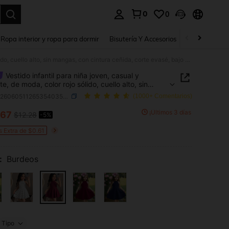
0
0
a. Press Enter to select.
Ropa interior y ropa para dormir
Bisutería Y Accesorios
Zapatos
H
Vestido infantil para niña joven, casual y elegante, de moda, color rojo sólido, cuello alto, sin mangas, con cintura ceñida, corte evasé, bajo con pétalos y bajo curvo, vestido sin mangas, vestido color burdeos, vestido para niños
Vestido infantil para niña joven, casual y
e, de moda, color rojo sólido, cuello alto, sin
, con cintura ceñida, corte evasé, bajo con
SKU: sk260605112653540351280
(1000+ Comentarios)
s y bajo curvo, vestido sin mangas, vestido color
s, vestido para niños
¡Últimos 3 días
.67
$12.28
-5%
ICE AND AVAILABILITY
s Extra de $0.61
:
Burdeos
Tipo