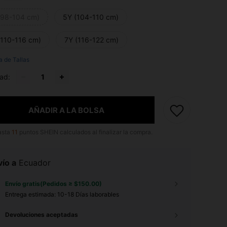
(98-104 cm)
5Y (104-110 cm)
(110-116 cm)
7Y (116-122 cm)
a de Tallas
ad:
AÑADIR A LA BOLSA
asta
11
puntos SHEIN calculados al finalizar la compra.
ío a
Ecuador
Envío gratis(Pedidos ≥ $150.00)
Entrega estimada:
10-18 Días laborables
Devoluciones aceptadas