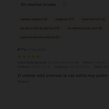
Sin reseñas locales
rapidez logística (8)
elegante (37)
buen servicio (4)
día de acción de gracias (16)
sin diferencia de color (8)
nunca recibí este artículo (2)
E***z
21 Mar,2026
Adecuado general: La talla corresponde, Altura: 145 cm / 57 in, Peso: 
Adecuado general:
La talla corresponde
Altura:
145 cm / 
Cintura:
51 cm / 20 in
Caderas:
56 cm / 22 in
Color:
Ne
El vestido está precioso la vdd estira muy padre
Traducir