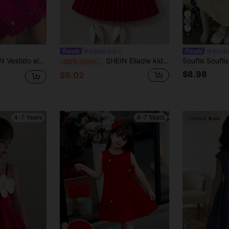
8
Elladie kids
Souflis
niña, rosa pálido, verano, 7º cumpleaños, formal, cuello alto, espalda descubierta, ajuste holgado, fiesta de té, estilo cottagecore
SHEIN Elladie kids Vestido midi con cuello plisado y cinturón para niñas, vestido elegante y grácil para ocasiones festivas
-30%
¡Últimos 2 días
$8.98
$9.02
4-7 Years
4-7 Years