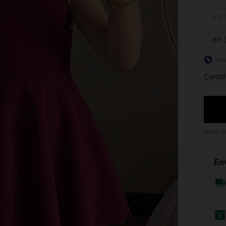
4Y 
6Y 
Guí
Cantid
Gana h
Env