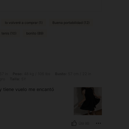
lo volveré a comprar (1)
Buena portabilidad (12)
tenis (10)
bonito (89)
48 kg / 106 lbs, Busto: 57 cm / 22 in, Cintura: 51 cm / 20 in, Caderas: 56 cm / 22 
57 in
Peso:
48 kg / 106 lbs
Busto:
57 cm / 22 in
gro
Talla:
5Y
 y tiene vuelo me encantó
Útil (6)