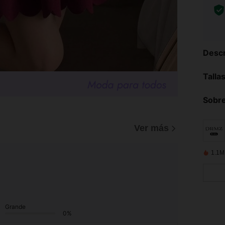
Descr
Talla
Sobre
)
Ver más
1.1M
Grande
0%