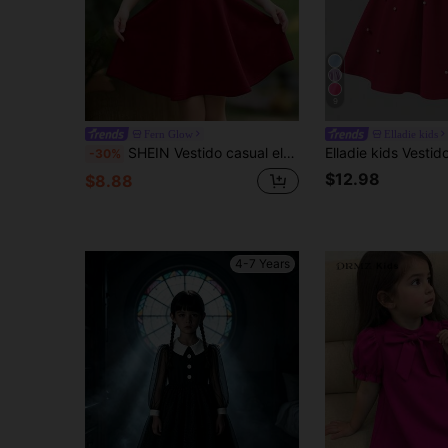
9
Fern Glow
Elladie kids
SHEIN Vestido casual elegante de niña joven con cuello alto, sin mangas y corte en A, adecuado para fiesta de cumpleaños, vestido de niña joven, conjunto de hermana
-30%
$12.98
$8.88
4-7 Years