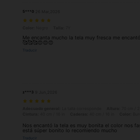
5***0
26 Mar,2026
Color: Negro, Talla: 7Y
Color:
Negro
Talla:
7Y
Me encanta mucho la tela muy fresca me encant
🥰🥰🥰😍😍😍
Traducir
z***3
9 Jun,2026
Adecuado general: La talla corresponde, Altura: 70 cm / 28 in, Peso: 1
Adecuado general:
La talla corresponde
Altura:
70 cm / 2
Cintura:
40 cm / 16 in
Caderas:
40 cm / 16 in
Color:
Bur
Nos encantó la tela es muy bonita el color nos fa
está súper bonito lo recomiendo mucho
Traducir