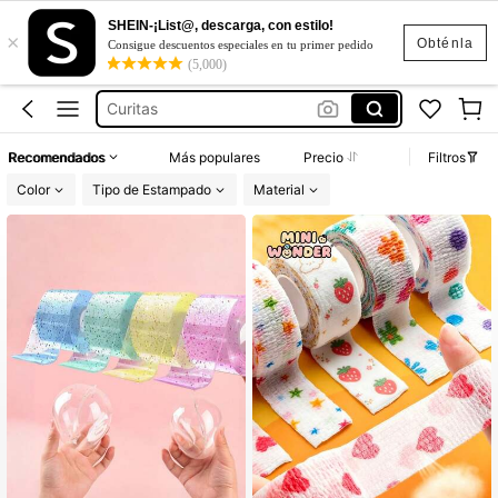
Vendas Autoadhesivas
SHEIN-¡List@, descarga, con estilo!
×
Washi Tape
Obténla
Consigue descuentos especiales en tu primer pedido
(5,000)
Curitas
Cinta Adhesiva Decorativa
Glue Pen
Recomendados
Más populares
Precio
Filtros
Vendas Autoadhesivas
Color
Tipo de Estampado
Material
Washi Tape