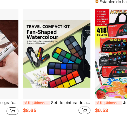
Establecido ha
en muebles, marcadores para restaurar pisos de madera compuesta, bolígrafos para calafatear
Set de pintura de acuarela portátil multifuncional, diseño plegable con pincel y paleta, 20/30/40 colores vibrantes, vuelta a la escuela
Juego de Marcadores Acrílicos de Punta Suave de 
-8%
¡Últimos 3 días
-8%
¡Últimos 3 días
$8.65
$6.53