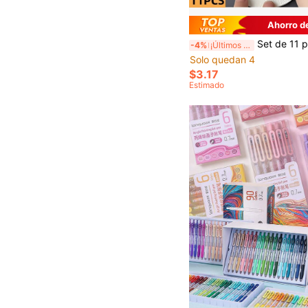
Ahorro d
Set de 11 piezas (Incluye tablero de dibujo + pincel) - Papel de tablero redondo 3D, papel de espuma expandida p
-4%
¡Últimos 3 días
Solo quedan 4
$3.17
Estimado