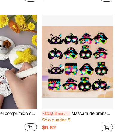
10 piezas de papel comprimido de pulpa de madera 3D redondo de alta tecnología, papel de espuma que se expande en agua para manualidades artísticas, adecuado para manualidades de papel divertidas y actividades DIY
Máscara de arañadura arcoíris de Halloween DIY con papel de arañadura para grafiti, máscara con cuerda elástica para niños, decoración de disfraz de fiesta, vuelta a la escuela
-3%
¡Últimos 2 días
Solo quedan 5
$6.82