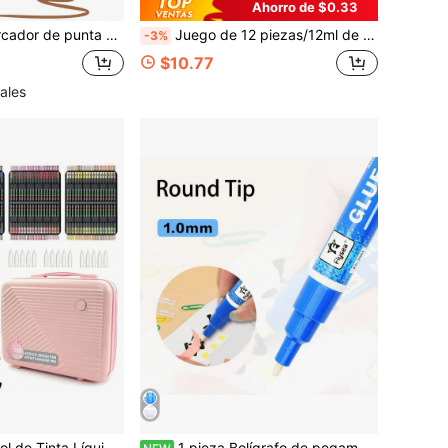
Ahorro de $0.33
 cobertura gran capacidad bolsa de tela premium bolígrafo de dibujo para niños bolígrafo de acuarela para niños y niñas regalo de cumpleaños y vuelta a la escuela
Juego de 12 piezas/12ml de pintura acrílica, adecuado para lienzo, madera, tela, cuero, cartón, papel, MDF y manualidades, vuelta a la escuela
-3%
$10.77
ales
Sistema de Control de Tinta Líquida Directa de Color 36/48/288/360/432/504, Bolígrafos con Punta de Pincel de 1-5mm para Pintar Rocas, Lienzo, Madera, Regreso a la Escuela
1 pieza Bolígrafo de pegamento de doble uso que cambia de color, barra de pegamento líquido portátil multifunción, adhesivo estilo bolígrafo para manualidades DIY, sobres y fotos, punta gruesa de tipo presión, herramienta de pegamento de secado rápido sin desorden para diarios