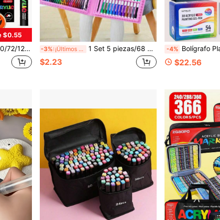
e $0.55
ados para Piedra, Vidrio, Cerámica, Pintura, Grafiti, Regalo de Vuelta a la Escuela
1 Set 5 piezas/68 piezas/168 piezas/208 piezas Juego de pintura artística para niños - Estilo de regalo premium, incluye suministros de pintura, crayones, borradores, vuelta a la escuela
Bolígrafo Planificador 3D Languo - Juego de Bolígrafos de Gel Acrílico de 216 Colores & 48 Colores con Acabado Metálico & 4 Caja
-3%
¡Últimos 3 días
-4%
$2.23
$22.56