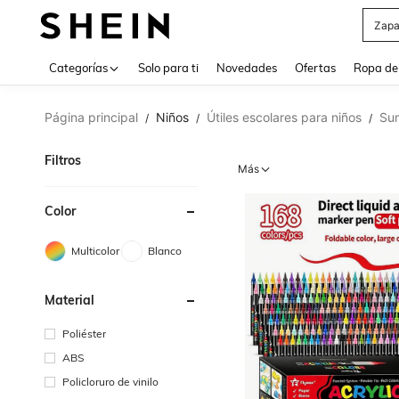
Z
Use up 
Categorías
Solo para ti
Novedades
Ofertas
Ropa de
Página principal
Niños
Útiles escolares para niños
Sum
/
/
/
Filtros
Más
Color
Multicolor
Blanco
Material
Poliéster
ABS
Policloruro de vinilo