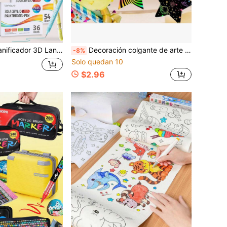
s de Regalo (24/36/54/72 Colores) Opcional - Punta Fina de 1.0mm, Gran Capacidad de Tinta, Mezcla Suave, Adecuado para Dibujar, Bocetar y Diario de Arte, Regalo de Vuelta a la Escuela
Decoración colgante de arte de arañazo arcoíris pentagrama, colgante de pintura de arañazo colorida, adorno colgante de decoración de pared para fiestas infantiles y aulas
-8%
Solo quedan 10
$2.96