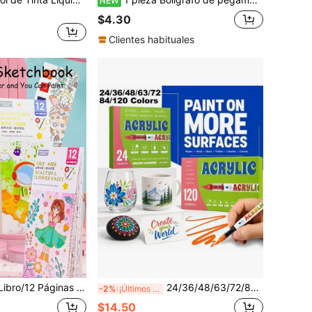
NEW
$4.30
Clientes habituales
Libro de Dibujo Acuarela, Papel de Dibujo Memo Doodle, Libro de Dibujo de Marcadores DIY (Libro de Dibujo + Bolígrafo de Dibujo), Regreso a la Escuela
24/36/48/63/72/84/120 Colores Marcadores de Pintura Acrílica, Bolígrafos de Punta de Fieltro con Tinta Líquida de Punta Suave, Tinta Rica, Flujo Suave, Surtido Completo de Colores, Colores Apilables, Cobertura Fuerte, Adecuado para Lienzo, Pintura de Rocas, Madera, Piedra, Vidrio, Cerámica, Pintura de Tela, Manualidades DIY, Regalo Perfecto para Niños/Niñas Estudiantes, Artículos de Papelería Esenciales para el Regreso a la Escuela
-2%
¡Últimos 2 días
$14.50