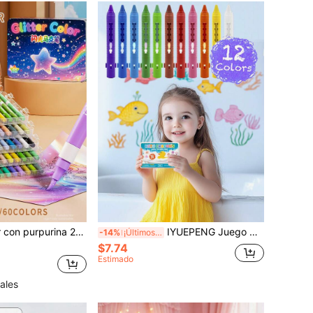
1 pieza Marcador con purpurina 24/36/48/60 colores Bolígrafo de dibujo de graffiti, Bolígrafo de pigmento superponible resistente al agua y que no se desvanece Bolígrafo de dibujo artístico, Regreso a la escuela
IYUEPENG Juego de 12 paquetes de crayones de baño, crayones de bañera lavables y fáciles de limpiar, crayones de hora del baño, marcadores de bañera coloridos, crayones de ducha, pintura de baño, regreso a la escuela
-14%
¡Últimos 3 días
$7.74
Estimado
ales