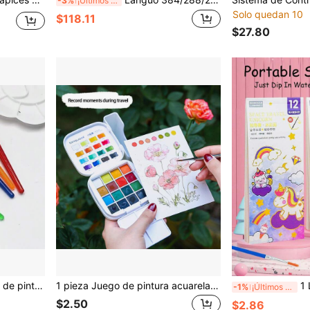
-3%
¡Últimos 2 días
Solo quedan 10
$118.11
$27.80
acuarela y acrílica, herramientas de arte para niños
1 pieza Juego de pintura acuarela de 16 colores con 3 pinceles de agua & 4 esquemas de color opcionales, acuarela sólida portátil juego completo, regreso a la escuela
1 Libro/12 Páginas 
-1%
¡Últimos 2 días
$2.50
$2.86