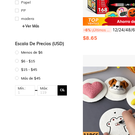
Papel
PP
madera
Ahorro d
Ver Más
12/24/48/60/72/120/168 Colores Rotuladores Acrílicos para Artistas, Punta Fina, Bolígrafos de Pintura Impermeables, Adecu
-6%
¡Últimos 3 días
$8.65
Escala De Precios (USD)
Menos de $6
$6 - $15
$15 - $45
Más de $45
Mín.:
Máx:
Ok