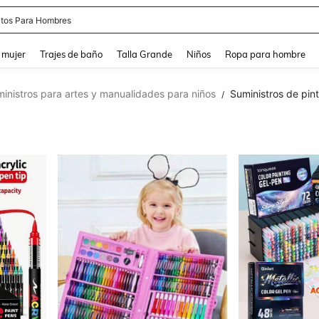
apatos Blancos
and down arrow keys to navigate search Búsqueda reciente and Busca y Encuentr
 mujer
Trajes de baño
Talla Grande
Niños
Ropa para hombre
inistros para artes y manualidades para niños
Suministros de pint
/