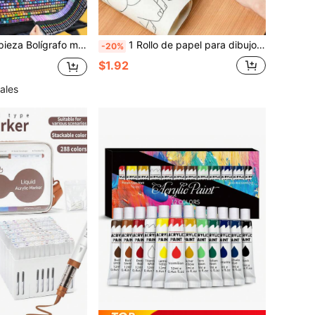
r acrílico de punta suave de líquido directo 504/432/408/360/288/240/200/168/120/100/72/60/48/36/24 colores opaco y superponible bolígrafo de acuarela para estudiantes de arte DIY dibujo colorido
1 Rollo de papel para dibujo de graffiti de 3/6/12m, rollo de papel para pintura DIY, relleno de pintura, herramienta de pintura para cultivar la imaginación, regalo de vuelta a la escuela
-20%
$1.92
ales