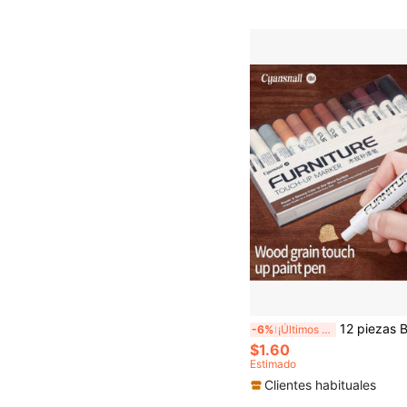
12 piezas Bolígrafos marcadores con textura de madera, bolígrafos impermeables y resistentes a la decoloración para reparar arañazos 
-6%
¡Últimos 3 días
$1.60
Estimado
Clientes habituales