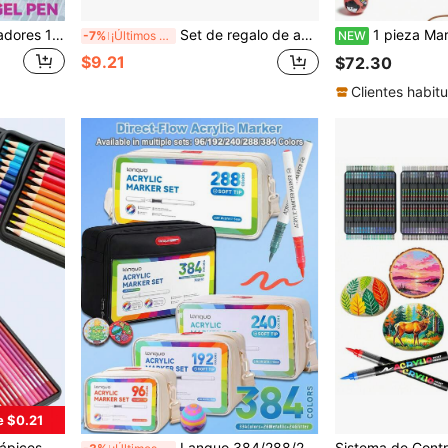
Languo Bolígrafos Planificadores 144 Colores 90/72/54/36 Colores Empaque de Caja de Regalo & 6 Temas de Color (15 Opciones), Bolígrafos de Gel Clicables, Regreso a la Escuela
Set de regalo de acuarelas sólidas, colores ricos, textura fina, tonos en capas, líneas suaves que se adaptan a la forma de la mano, agarre cómodo, vuelta a la escuela
1 pieza Marcador de punta suave de acrílico líquido directo 288 colores lavable para uso estudiantil opaco de alta
-7%
¡Últimos 3 días
NEW
$9.21
$72.30
Clientes habitu
e $0.21
 Suave, Lápices a Base de Aceite, Múltiples Colores, Regreso a la Escuela
Languo 384/288/240/192/96 Colores Marcadores Acrílicos Líquidos Apilables, Juego de Bolígrafos de Punta de Fieltro, Punta Suave 1-5mm, Tinta Rica, Flujo Suave, Clasificación de Color Completa, Colores Apilables, Cobertura Fuerte, Adecuado para Lienzo, Pintura de Rocas, Madera, Piedra, Vidrio, Cerámica, Pintura de Tela, Manualidades DIY, Estilo de Bolsa de Almacenamiento para Almacenamiento y Transporte Conveniente, Artículos de Papelería Esenciales para el Regreso a la Escuela