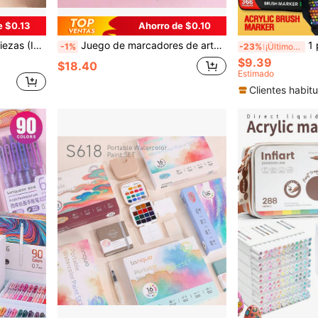
e $0.13
Ahorro de $0.10
ara manualidades artísticas, arte de papel divertido, vuelta a la escuela
Juego de marcadores de arte de doble punta de 12/24/30/36/40/48/60/80/100/120/168 colores, marcadores permanentes para dibujo, adecuados para pintura artística, dibujo, vuelta a la escuela
1 pieza Bolígrafo marcado
-1%
-23%
¡Últimos 3 días
$9.39
$18.40
Estimado
Clientes habitu