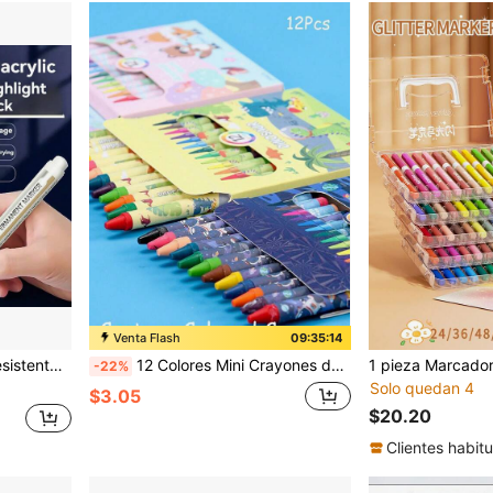
Venta Flash
09:35:12
 para grafiti y lindo, vuelta a la escuela
12 Colores Mini Crayones de Dibujos Animados, Pinceles de Pintura de Garabatos para Estudiantes, Barras de Pastel al Óleo [Regreso a la Escuela]
-22%
Solo quedan 4
$3.05
$20.20
Clientes habitu