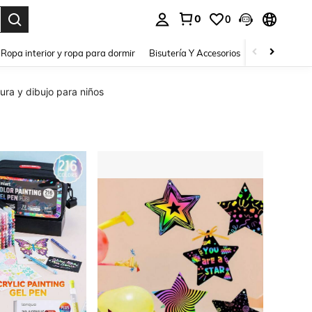
0
0
a. Press Enter to select.
Ropa interior y ropa para dormir
Bisutería Y Accesorios
Zapatos
H
ura y dibujo para niños