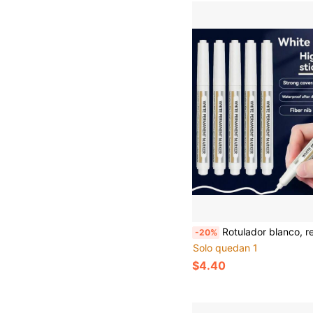
Rotulador blanco, resistente al agua y a la decoloración, adecuado para arte, vidrio, cerámica, madera, metal - perfecto
-20%
Solo quedan 1
$4.40