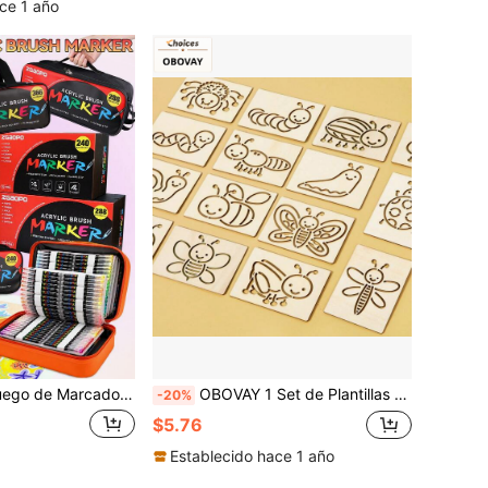
ce 1 año
Líquido Directo 8-418 Colores, Empaque de Maleta Naranja Elegante y Portátil, Marcadores Acrílicos de Punta Suave Nuevos, Sistema de Tinta Libre, Sin Presión Requerida, Bolígrafos para Pintura y Garabatos de Estudiantes, Adecuado para Caligrafía, Scrapbooking, Tarjetas, Cartulina Negra, Pintura en Piedra, Madera, Plástico, Lienzo, Regalo de Vacaciones, Regreso a la Escuela
OBOVAY 1 Set de Plantillas Huecas de Madera con Formas de Animales Lindos, Reutilizables, Adecuadas para Principiantes en Manualidades, Suministros de Arte & Manualidades, Plantillas Educativas para Dibujar
-20%
$5.76
Establecido hace 1 año