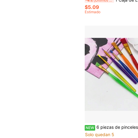
-4%
¡Últimos 3 días
$5.09
Estimado
6 piezas de pinceles de pintura con mango de plástico de color arcoíris, pinceles de cerdas de nailon de varios tamaños para pintura de 
NEW
Solo quedan 5