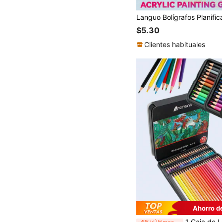
$5.30
Clientes habituales
Ahorro d
1 Caja de Lápices de Colores, 12 piezas/18 piezas/24 piezas/36 piezas/72 piezas, Lápices de Arte, Lápices de Núcleo