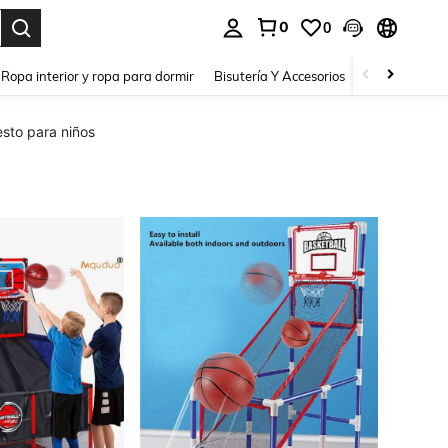
0
0
a. Press Enter to select.
Ropa interior y ropa para dormir
Bisutería Y Accesorios
Zapatos
H
sto para niños