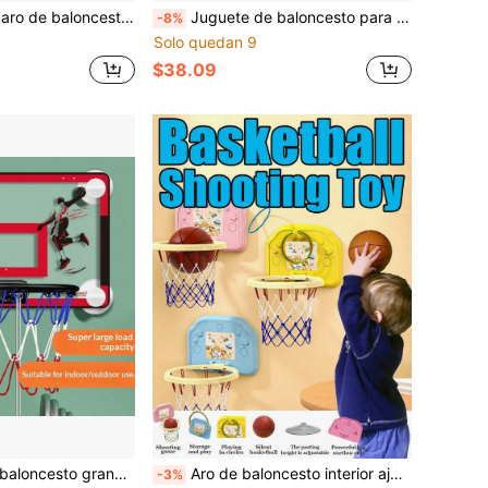
ara niños, actividades interactivas padres-hijos para deportes interior y exterior
Juguete de baloncesto para niños para exteriores, aro de baloncesto para niños para interiores. Es un juguete deportivo para juegos interactivos en interiores y exteriores y actividades deportivas en el patio, fácil de instalar. Un gran regalo de cumpleaños y Navidad para niños que aman el baloncesto.
-8%
Solo quedan 9
$38.09
Juego de aro de baloncesto grande/pequeño, incluye 1 balón de baloncesto, gancho adhesivo, aro de baloncesto para interior sin taladro, juego de alivio del estrés, regalo para niños y adultos, adecuado para adolescentes y adultos, mini aro de baloncesto con 1 balón, adecuado para niños de 3+ años, juguete deportivo para exteriores
Aro de baloncesto interior ajustable en altura para niños, diseño de dibujos animados, tablero montado con ventosa, plegable, sin necesidad de perforar, adecuado para actividades al aire libre de preescolar niños y niñas, juego interactivo de padres e hijos
-3%