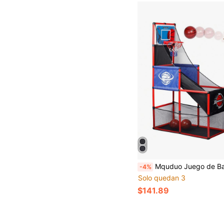
Mquduo Juego de Baloncesto Arcade para Interiores y Exteriores, Aro de Baloncesto para Niños con 2 Pelotas & Bomba, Juego de Baloncesto de Tiro en Casa, Juegos de
-4%
Solo quedan 3
$141.89