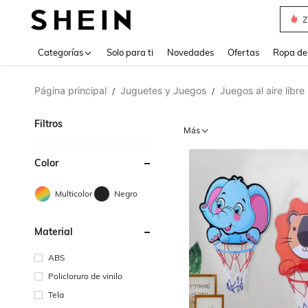
Z
Use up 
Categorías
Solo para ti
Novedades
Ofertas
Ropa de
Página principal
Juguetes y Juegos
Juegos al aire libre
/
/
Filtros
Más
Color
Multicolor
Negro
Material
ABS
Policloruro de vinilo
Tela