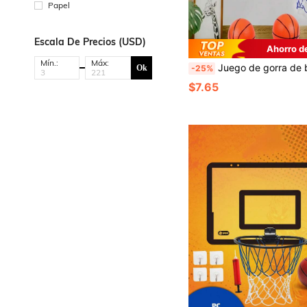
Papel
Escala De Precios (USD)
Ahorro d
Mín.:
Máx:
Juego de gorra de baloncesto portátil para niños, diseño de dibujos animados, juguetes deportivos colgantes para interiores/exteriores
Ok
-25%
$7.65