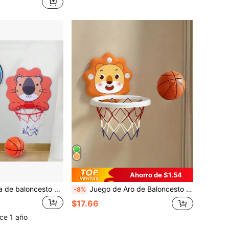
Ahorro de $1.54
Juego de canasta de baloncesto portátil para niños, diseño de dibujos animados, juguetes deportivos colgantes para exteriores/interiores para niños y niñas, material de cartón duradero, adecuado para niños
Juego de Aro de Baloncesto con Animales de Dibujos Animados para Niños, Juguete de Baloncesto para Deportes al Aire Libre, Incluye Mini Baloncesto y Bomba de Aire Montada en la Pared, Adecuado para Juego Interior y Exterior, Para Niños y Niñas de 3 Años en Adelante, Juguetes al Aire Libre y Juegos de Pelota Interactivos
-8%
$17.66
ce 1 año