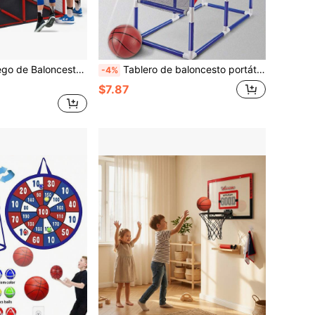
 Pelotas & Bomba, Juego de Lanzamiento de Baloncesto en Casa, Juegos de Feria Juguetes Deportivos para Niños Niñas Adolescentes
Tablero de baloncesto portátil montado en la pared, aro de baloncesto desmontable, juguete deportivo para niños y estudiantes, juguete de ejercicio interior/exterior para niños
-4%
$7.87