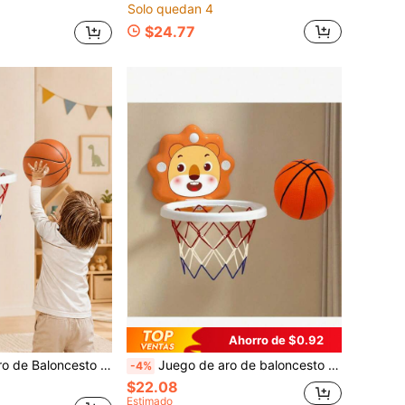
Solo quedan 4
$24.77
Ahorro de $0.92
 Balón y Bomba de Aire, Montado en la Pared, Apto para Uso Interior y Exterior, para Niños y Niñas de 3 Años en Adelante
Juego de aro de baloncesto con diseño de animales de dibujos animados para niños, incluye mini balón de baloncesto y bomba de aire - Montado en la pared, para uso en interiores/exteriores, adecuado para niños de 3+ años
-4%
$22.08
Estimado