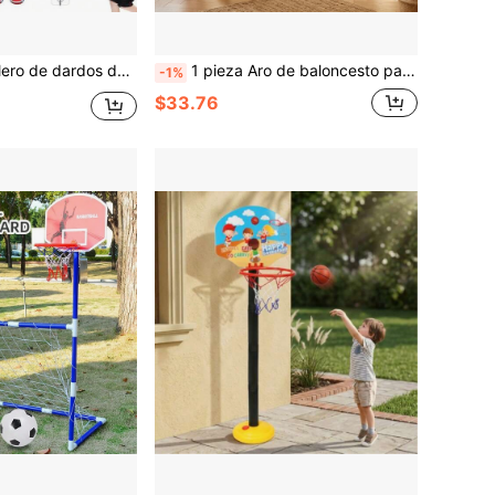
uetes deportivos para exteriores, Juguetes para niños, Juguetes para niños, Regalo de cumpleaños, Adecuado para niños y niñas de 3 a 10 años (Pelota de color aleatorio con gancho y bucle), Regreso a la escuela, Regalo de Navidad
1 pieza Aro de baloncesto para niños de color y forma aleatorios con tablero transparente, adecuado para actividades en interiores y exteriores, baloncesto para bebés, juego de aro de baloncesto, juguete de baloncesto, baloncesto, aro de baloncesto
-1%
$33.76