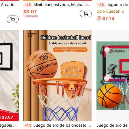
o para Interiores y Exteriores, Regalo para Niños y Niñas de 3-12 Años
Minibaloncestveda, Minibaloncestveta para niños, Minibaloncesto inflable de 4,7 pulgadas, que incluye bomba y aguja, adecuado para fiestas en piscinas interiores y exteriores para niños y adolescentes
Juguete de aro de baloncesto y portería de fútbol 2 en 1 p
-4%
-6%
$3.07
Solo quedan 6
Estimado
$7.74
e $3.07
de aire, conjunto ideal para juegos en casa
Juego de aro de baloncesto ajustable montado en la pared para niños, adecuado para niños de 3-8 años, diseño de animales de dibujos animados, juego multifuncional de tiro y lanzamiento de aros, plegable y fácil de guardar, juguete deportivo para padres e hijos en interiores/exteriores, adecuado para niños y niñas
-4%