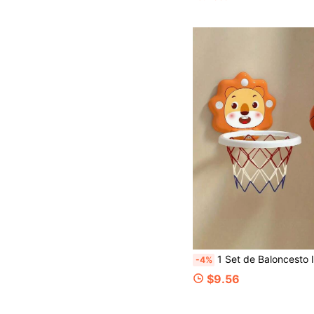
1 Set de Baloncesto Infantil con Diseño de Animales de Dibujos Animados. Incluye un mini balón y una bomba de aire para pared. Este juguete deportivo interactivo, apto para interi
-4%
$9.56