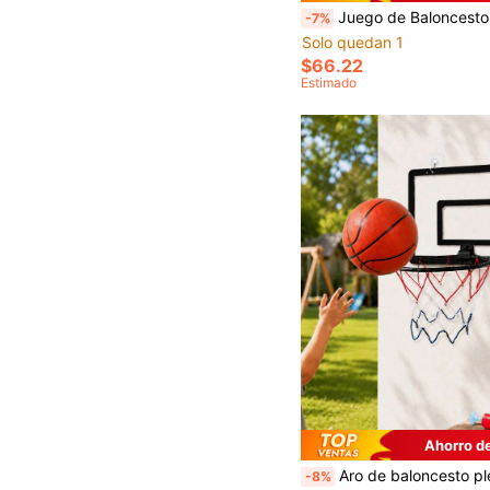
Juego de Baloncesto Arcade para Niños al Aire Libre, Incluye 4 Pelotas y Bomba, Juego de Canasta de Baloncesto Portátil para Lanzar, Adecuado para Patio Trasero, Césped, Patio, Juguete Deportiv
-7%
Solo quedan 1
$66.22
Estimado
Ahorro d
Aro de baloncesto plegable y ajustable - Diseño portátil, fácil instalación sin taladrar, incluye balón de baloncesto y bomba 
-8%