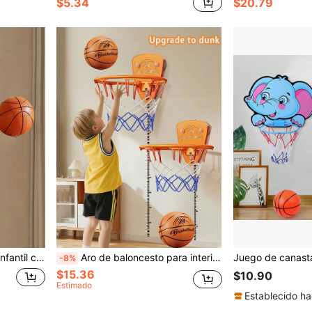
$5.34
$20.79
ores y exteriores, es ideal para niños y niñas de 3 años en adelante.
Aro de baloncesto para interiores, aro de baloncesto portátil para balón silencioso - montado en la pared, diseño ligero para baloncesto de espuma silencioso
-8%
$15.36
$10.90
Estimado
Establecido ha