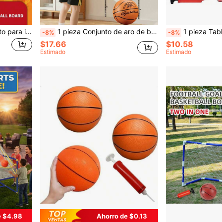
Juego de aro de baloncesto para interior/exterior con instalación sin taladro, regalo de juego deportivo para niños
1 pieza Conjunto de aro de baloncesto para niños, aro de baloncesto interior sin taladro, lanzamiento de aros para niños, interacción padres-hijos en el hogar, soporte de baloncesto plegable montado en la pared con pelota silenciosa
1 pieza Tablero de dardos de 14 pulgadas para niños, 2 en 1 Tablero de dardos y baloncesto, Juego de aro de baloncesto para interiores, Adecuado para niños pequeños, Jug
-8%
-8%
$17.66
$10.58
Estimado
Estimado
e $4.98
Ahorro de $0.13