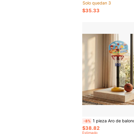
Solo quedan 3
$35.33
1 pieza Aro de baloncesto ajustable en altura para interior/exterior, juguete de aro de baloncesto mini, juego de patio traser
-8%
$38.82
Estimado