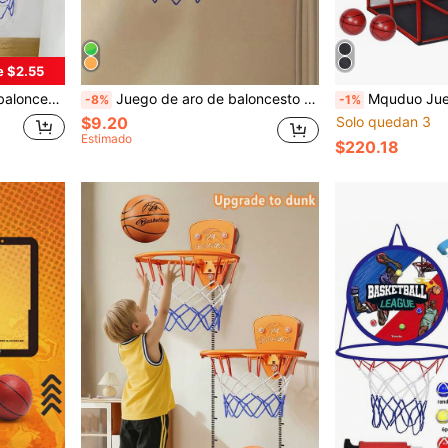
e $2.55
 para niños y niñas, material de cartón resistente
Juego de aro de baloncesto con animales de dibujos animados para niños, juguete de baloncesto para deportes al aire libre, incluye mini baloncesto y bomba de aire montada en la pared, adecuado para juegos en interiores y exteriores, adecuado para niños y niñas de 3 años en adelante, juguete de pelota interactivo para exteriores
Mquduo Juego de Baloncesto Arcade para Interior y Exterior, Aro de Baloncesto para Niños con 2
-8%
-1%
$9.20
Solo quedan 3
Estimado
$220.18