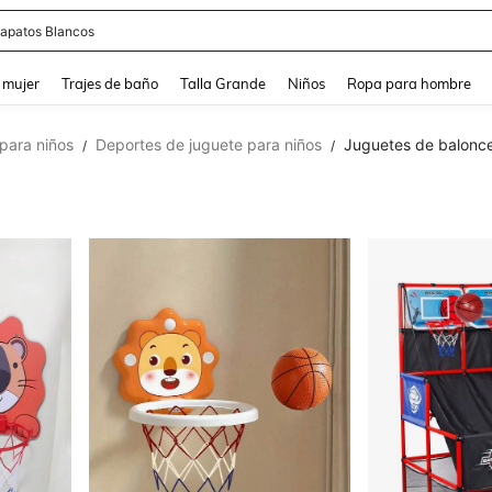
apatos Blancos
and down arrow keys to navigate search Búsqueda reciente and Busca y Encuentr
 mujer
Trajes de baño
Talla Grande
Niños
Ropa para hombre
 para niños
Deportes de juguete para niños
Juguetes de balonce
/
/