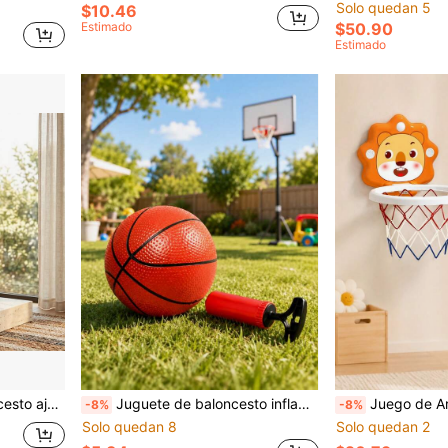
Solo quedan 5
$10.46
$50.90
Estimado
Estimado
o, adecuado para niños y niñas de 3 a 8 años
Juguete de baloncesto inflable para bebés / Juguete de exterior / Raqueta de juguete / Pelota de mano / Adecuado para fiestas y regalos de cumpleaños
Juego de Aro de Baloncesto con Animales de Dibujos Animados para Niños, Incluye Mini
-8%
-8%
Solo quedan 8
Solo quedan 2