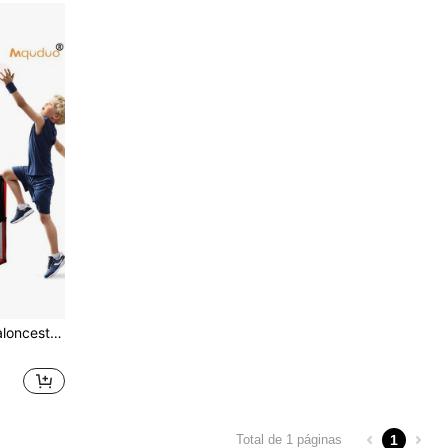
 Carnaval Juguetes Deportivos para Niños Niñas Adolescentes
1
Total de 1 páginas