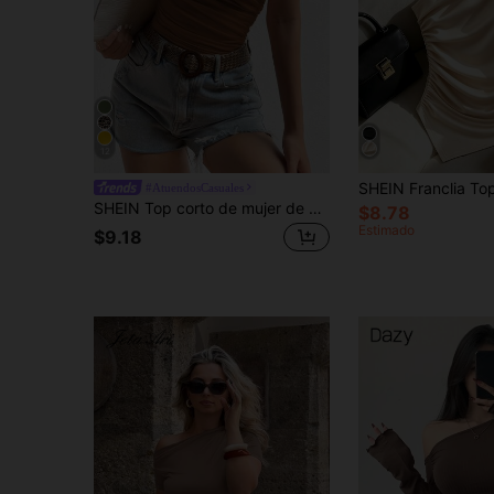
12
#AtuendosCasuales
SHEIN Top corto de mujer de unicolor con pliegues y sin mangas, de moda
$8.78
Estimado
$9.18