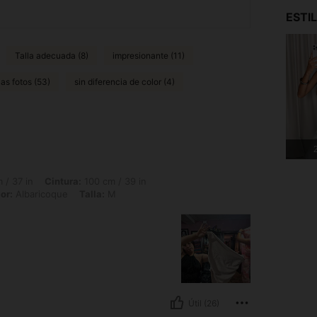
ESTI
Talla adecuada (8)
impresionante (11)
as fotos (53)
sin diferencia de color (4)
2
Cintura: 100 cm / 39 in, Caderas: 103 cm / 41 in, Forma del cuerpo: Manzana, Color
 / 37 in
Cintura:
100 cm / 39 in
or:
Albaricoque
Talla:
M
Útil (26)