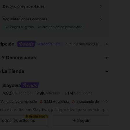
Devoluciones aceptadas
Seguridad en las compras
Pagos seguros
Protección de privacidad
ipción
#NocheFuera
cuello asimétrico,Fruncido,Asimétrico,
4.92
7.9K
1.1M
s Y Dimensiones
4.92
7.9K
1.1M
 La Tienda
4.92
7.9K
1.1M
4.92
7.9K
1.1M
Slaydiva
4.92
7.9K
1.1M
Calificación
Artículos
Seguidores
i***0
seguido
Hace 1 horas
4.92
7.9K
1.1M
 Vendido recientemente
3.5M Recompra
Incremento de seguidores de 14
4.92
7.9K
1.1M
Supera tu día a día con Slaydiva, ¡el lugar ideal para todo lo que es increíble!
4.92
7.9K
1.1M
Venta Flash
Todos los artículos
Seguir
4.92
7.9K
1.1M