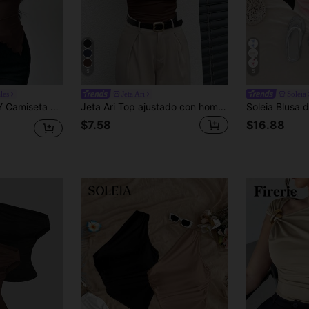
5
5
les
Jeta Ari
Soleia
justada De Primavera Con Cuello Asimétrico Y Dobladillo Con Volantes
Jeta Ari Top ajustado con hombro asimétrico y fruncido en color albaricoque, de estilo minimalista, elegante y versátil para uso diario y de oficina, primavera/verano
$7.58
$16.88