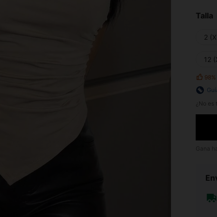
Talla
2 (X
12 (
98%
Guí
¿No es t
Gana h
Env