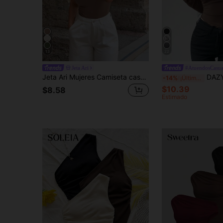
13
22
Jeta Ari
#AtuendosCasua
Jeta Ari Mujeres Camiseta casual de manga corta ajustada y lisa con un hombro descubierto para uso diario en primavera y verano
DAZY Camiseta De Manga Larga A
-14%
¡Últimos 3 días
$10.39
$8.58
Estimado