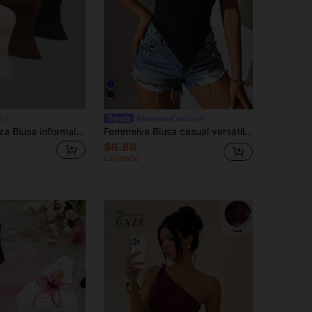
a
#AtuendosCasuales
Sweetra 1 pieza Blusa informal para mujer con bajo asimétrico y cintura fruncida
Femmeiva Blusa casual versátil y elegante con hombros descubiertos para mujer
$6.88
Estimado