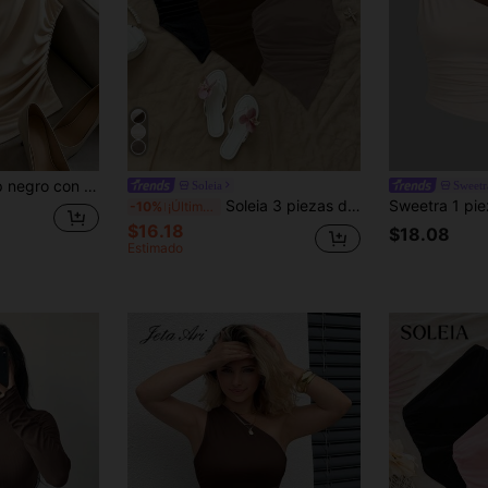
SHEIN Franclia Top negro con cuello y bajo asimétrico, hebilla metálica y diseño de cintura fruncida para efecto estilizante
Soleia
Sweetr
Soleia 3 piezas de blusas de hombros asimétricas con bajo asimétrico en colores surtidos negro, marrón y caqui, aptas para el verano
-10%
¡Últimos 3 días
$16.18
$18.08
Estimado