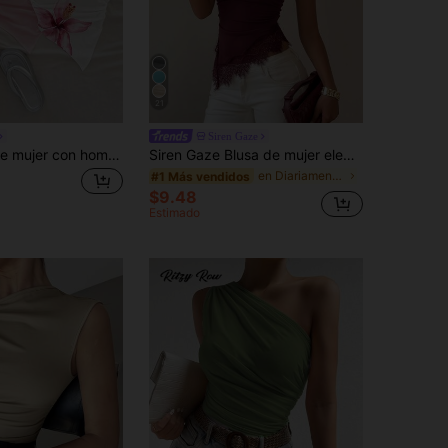
21
Siren Gaze
Soleia Blusa de mujer con hombro asimétrico, de unicolor con estampado floral
Siren Gaze Blusa de mujer elegante y ajustada con parches de encaje y nudo retorcido de un solo hombro, color negro, top corto de carnaval, informal de verano, hombros descubiertos, espalda descubierta, para fiesta, festival de música
en Diariamente Tops de mujer
#1 Más vendidos
$9.48
Estimado