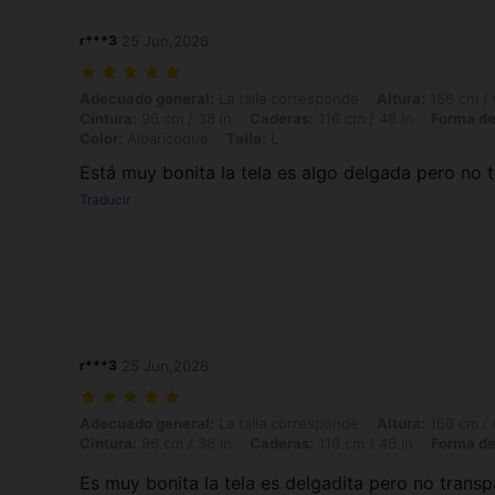
r***3
25 Jun,2026
Adecuado general: La talla corresponde, Altura: 166 cm / 65 in, Peso:
Adecuado general:
La talla corresponde
Altura:
166 cm / 
Cintura:
96 cm / 38 in
Caderas:
116 cm / 46 in
Forma de
Color:
Albaricoque
Talla:
L
Está muy bonita la tela es algo delgada pero no 
Traducir
r***3
25 Jun,2026
Adecuado general: La talla corresponde, Altura: 166 cm / 65 in, Peso:
Adecuado general:
La talla corresponde
Altura:
166 cm / 
Cintura:
96 cm / 38 in
Caderas:
116 cm / 46 in
Forma de
Es muy bonita la tela es delgadita pero no transp