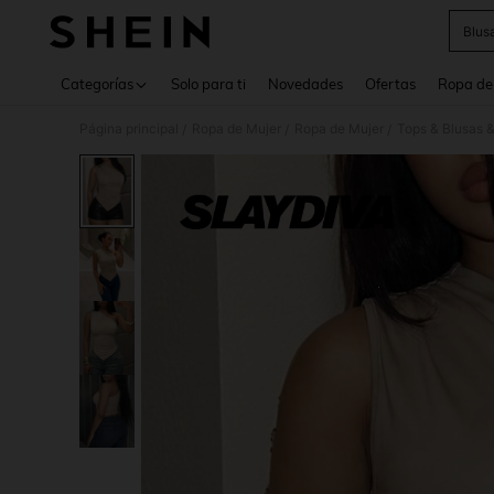
Blus
Use up 
Categorías
Solo para ti
Novedades
Ofertas
Ropa de
Página principal
Ropa de Mujer
Ropa de Mujer
Tops & Blusas 
/
/
/