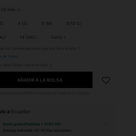
US Talla
S)
4 (S)
6 (M)
8/10 (L)
Curvy
XL)
14 (XXL)
de los clientes pensaron que era fiel a la talla.
a de Tallas
u talla? Dime cuál es tu talla
AÑADIR A LA BOLSA
asta
8
puntos SHEIN calculados al finalizar la compra.
ío a
Ecuador
Envío gratis(Pedidos ≥ $150.00)
Entrega estimada:
10-18 Días laborables