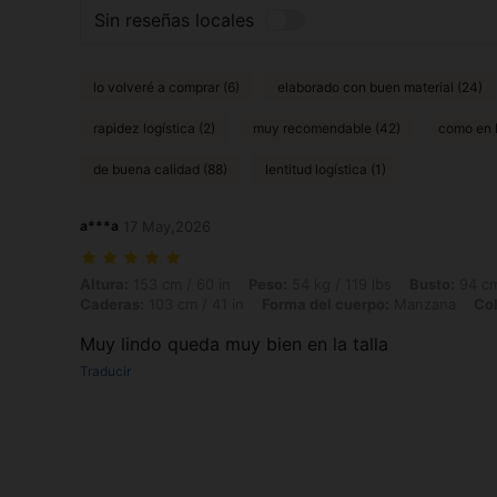
Sin reseñas locales
lo volveré a comprar (6)
elaborado con buen material (24)
rapidez logística (2)
muy recomendable (42)
como en l
de buena calidad (88)
lentitud logística (1)
a***a
17 May,2026
Altura: 153 cm / 60 in, Peso: 54 kg / 119 lbs, Busto: 94 cm / 37 in, 
Altura:
153 cm / 60 in
Peso:
54 kg / 119 lbs
Busto:
94 cm
Caderas:
103 cm / 41 in
Forma del cuerpo:
Manzana
Col
Muy lindo queda muy bien en la talla
Traducir