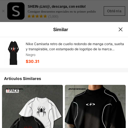
SHEIN-¡List@, descarga, con estilo!
×
Obténla
Consigue descuentos especiales en tu primer pedido
(5,000)
Similar
Nike Camiseta retro de cuello redondo de manga corta, suelta
y transpirable, con estampado de logotipo de la marca
Jordan, color negro
Negro
$30.31
Artículos Similares