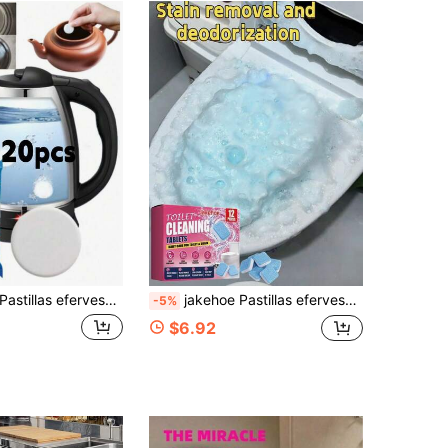
stillas efervescentes descalcificantes, limpieza y renovación de hervidores de agua, máquinas de café, eliminación de manchas difíciles, pastillas de limpieza descalcificantes (modelos nuevos y antiguos enviados al azar)
jakehoe Pastillas efervescentes para limpieza instantánea del inodoro, disuelven suavemente la cal, manchas amarillas, sarro de orina, manchas de agua, suciedad antigua, desodorizante y antibacteriano de larga duración, limpieza diaria sin preocupaciones
-5%
$6.92