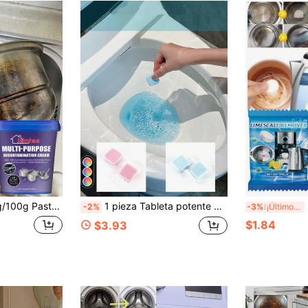
able, desengrasante y quitaóxido multiusos para utensilios de cocina, apto para electrodomésticos de acero inoxidable y vidrio. 400g Pasta de limpieza mágica, limpieza potente para suciedad en el fondo de ollas de acero inoxidable
1 pieza Tableta potente para eliminar olores y manchas de orina del inodoro, Tableta de limpieza de inodoro, Tableta efervescente de limpieza de inodoro, Agente descalcificador de alta eficiencia, Limpiador de inodoro y Tableta efervescente de inodoro, Apta para el asiento del inodoro
Pa
-2%
-3%
¡Últimos 2 días
$1.84
$3.93