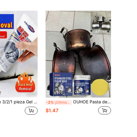
, transparente, portátil, compacto y ahorra espacio, de acción rápida, gel de limpieza, adecuado para renovar cocinas y baños en apartamentos de alquiler / Limpieza y mantenimiento diarios, adecuado para usar en vacaciones, festividades felices, graduaciones, regalos (se enviarán versiones nuevas y antiguas al azar).
OUHOE Pasta de limpieza de acero inoxidable, limpia utensilios de cocina de acero inoxidable, elimina el óxido y la cal de la campana extractora de la cocina, la placa de inducción, la estufa, limpia suavemente las manchas de aceite y la suciedad de la superficie de los utensilios de cocina, restaura el brillo, disuelve rápidamente el óxido y limpia, regalo para la familia y amigos en días festivos (se envían modelos nuevos y antiguos al azar)
-2%
¡Últimos 2 días
$1.47