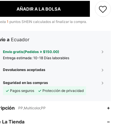
AÑADIR A LA BOLSA
asta
1
puntos SHEIN calculados al finalizar la compra.
ío a
Ecuador
Envío gratis(Pedidos ≥ $150.00)
Entrega estimada:
10-18 Días laborables
Devoluciones aceptadas
Seguridad en las compras
Pagos seguros
Protección de privacidad
4.60
18
346
ipción
PP,Multicolor,PP
4.60
18
346
 La Tienda
4.60
18
346