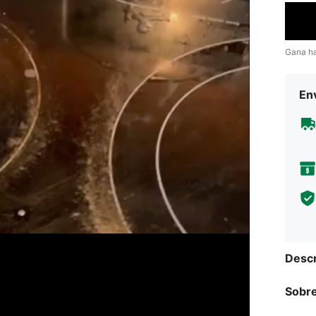
Gana h
Env
Descr
Sobre