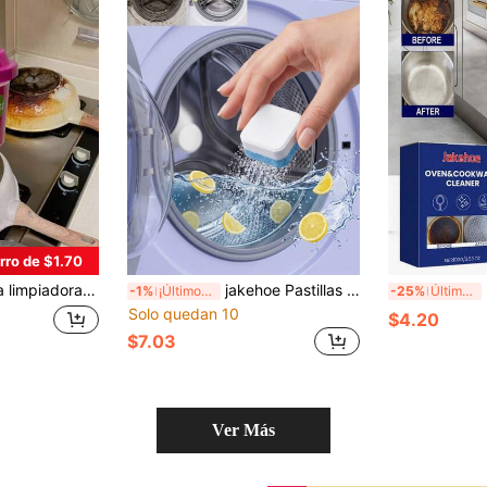
rro de $1.70
r de cocina - Adecuado para eliminar manchas resistentes y grasa en la cocina, limpiar utensilios de cocina, estufas y fregaderos
jakehoe Pastillas para Limpiar Lavadora, Limpieza Interna Suave, Eliminación de Manchas, Eliminación de Cal, Eliminación de Olores, Aroma Fresco, Regalo para Familia y Amigos
P
-1%
¡Últimos 2 días
-25%
Últimas 7 hrs
Solo quedan 10
$4.20
$7.03
Ver Más