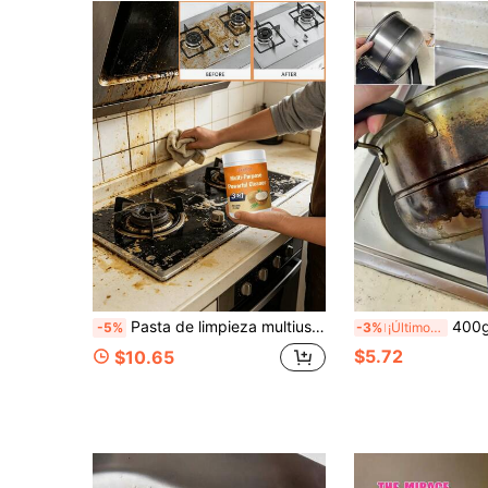
Pasta de limpieza multiusos de aceite de coco Jakehoe, fórmula natural de aceite de coco, suave y eficaz para disolver la grasa persistente de la cocina, limpia fácilmente campanas extractoras, estufas, utensilios de cocina, superficies de gabinetes con manchas de aceite pesado. No daña la pintura de los utensilios de cocina ni las superficies de acero inoxidable, eliminando las manchas mientras mantiene el equipo. Adecuado para múltiples escenarios en todo el hogar, cocina, ferretería, azulejos, limpieza del hogar conveniente y sin preocupaciones, di adiós a los ambientes grasientos, deja que tus utensilios de cocina luzcan como nuevos.
400g/100g Pasta limpiadora para fondo de ollas de acero inoxidable, limpiador y pulidor de acero inoxid
-5%
-3%
¡Últimos 2 días
$5.72
$10.65