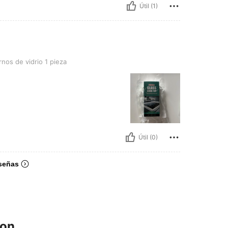
Útil (1)
rio 1 pieza
nos de vidrio 1 pieza
Útil (0)
señas
ron