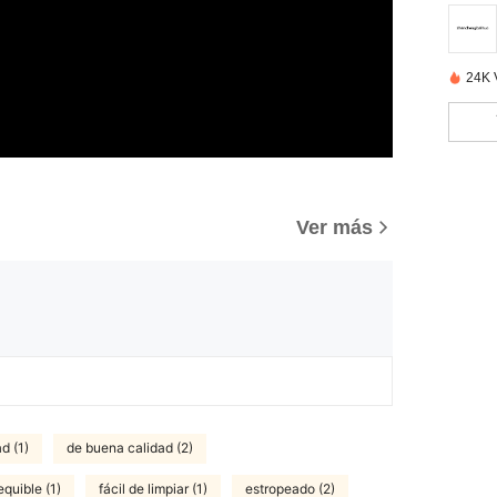
24K 
Ver más
d (1)
de buena calidad (2)
quible (1)
fácil de limpiar (1)
estropeado (2)