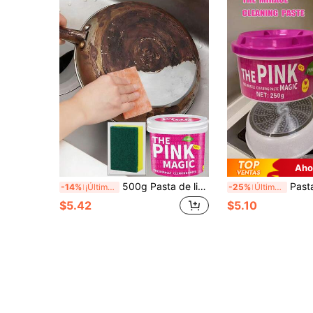
Aho
500g Pasta de limpieza rosa, Pasta de limpieza de cocina, Pasta de limpieza multiusos rosa, Pasta potente para eliminar manchas, Elimina fácilmente manchas y suciedad, Pasta de limpieza multiusos fuerte, Apta para acero inoxidable, cerámica, porcelana, vidrio y otras superficies de materiales, Ideal para limpiar estufas, encimeras, fregaderos, bañeras, puertas de ducha, azulejos, lechada, utensilios de cocina
Pasta limpiadora multiusos de acero inoxidable y limpiado
-14%
¡Últimos 2 días
-25%
Últimas 7 hrs
$5.42
$5.10