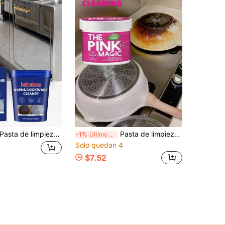
asta de limpieza de acero inoxidable Jakehoe, quitamanchas, grasa y óxido multiusos para cocina, ollas y sartenes del hogar
Pasta de limpieza de acero inoxidable, estufa, estufa de gas, campana extractora, limpiador de ollas, herramienta mágica para eliminar óxido en la cocina, suministros de limpieza de cocina, herramientas de limpieza, adecuado para baño y cocina (se enviarán primero los modelos actualizados.)
-1%
Último día
Solo quedan 4
$7.52