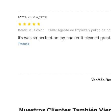
a***a
23 Mar,2026
Color: Multicolor, Talla: Agente de limpieza y pulido de hornos de vid
Color:
Multicolor
Talla:
Agente de limpieza y pulido de hor
It’s was so perfect on my cooker it cleaned great
Traducir
Ver Más Re
Nuestros Clientes También Vie