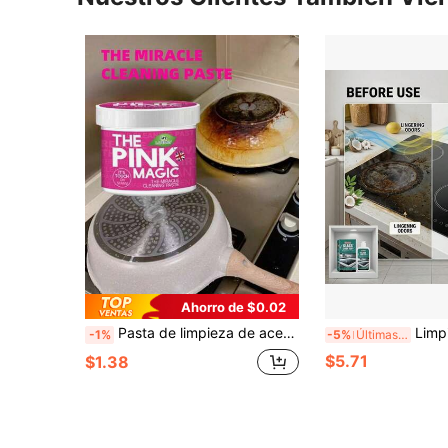
Ahorro de $0.02
Pasta de limpieza de acero inoxidable, estufa, estufa de gas, campana extractora, limpiador de ollas y sartenes, herramientas mágicas de eliminación de óxido para limpieza de cocina, suministros de limpieza de cocina, herramientas de limpieza, adecuado para baños y cocinas (entrega aleatoria, embalaje nuevo y antiguo)
Limpiador y pulidor de placa de vidrio para el cuidado diario de la cocina del hogar, eliminador de ma
-1%
-5%
Últimas 7 hrs
$5.71
$1.38