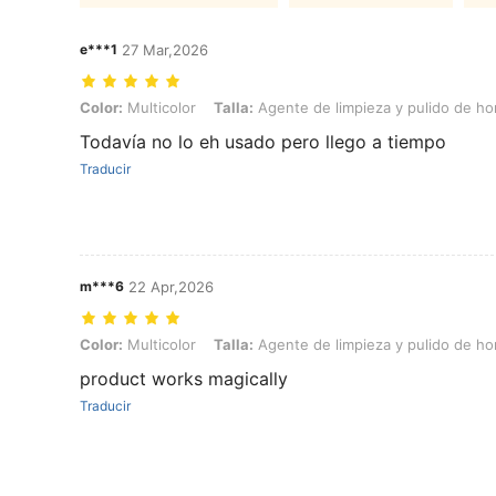
e***1
27 Mar,2026
Color: Multicolor, Talla: Agente de limpieza y pulido de hornos de vid
Color:
Multicolor
Talla:
Agente de limpieza y pulido de hor
Todavía no lo eh usado pero llego a tiempo
Traducir
m***6
22 Apr,2026
Color: Multicolor, Talla: Agente de limpieza y pulido de hornos de vid
Color:
Multicolor
Talla:
Agente de limpieza y pulido de hor
product works magically
Traducir