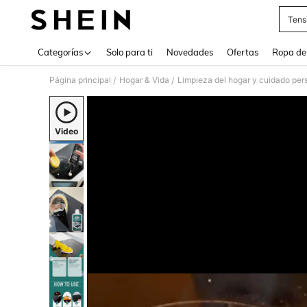
Tens
Use up 
Categorías
Solo para ti
Novedades
Ofertas
Ropa de
Página principal
Hogar & Vida
Limpieza del hogar y cuidado per
/
/
Video