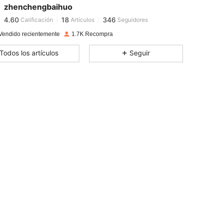
4.60
18
346
zhenchengbaihuo
4.60
18
346
Calificación
Artículos
Seguidores
r***s
seguido
Hace 1 día
4.60
18
346
Vendido recientemente
1.7K Recompra
4.60
18
346
Todos los artículos
Seguir
4.60
18
346
4.60
18
346
4.60
18
346