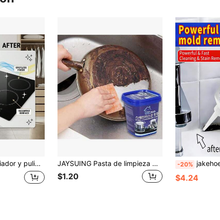
nchas de suciedad de la placa de cocina cerámica, agente pulidor de placa de inducción eléctrica para brillo y resplandor, líquido de limpieza diaria del hogar para accesorios de cocina, cocina, suministros de limpieza
JAYSUING Pasta de limpieza multiusos, adecuada para eliminar grasa, óxido y cal de cocinas, campanas extractoras, baños, salas de estar y áreas exteriores. Excelente regalo para amigos y familiares (surtido aleatorio de versiones nuevas y antiguas)
jakehoe 3/2/1 pieza Gel potente de limpieza y eliminación de moho, fórmula de bioenzimas, gel quitamanchas y de limpieza, fresco y natural
-20%
$1.20
$4.24