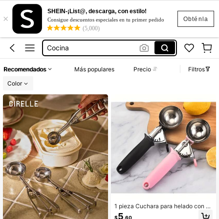
Cuchara Para Servir Helado
SHEIN-¡List@, descarga, con estilo!
×
Cuchara Para Helado
Obténla
Consigue descuentos especiales en tu primer pedido
(5,000)
Cocina
Cuchara Para Nieve
Helado Cuchara
Recomendados
Más populares
Precio
Filtros
Cuchara Para Servir Helado
Color
Cuchara Para Helado
1 pieza Cuchara para helado con a
nillo - Reutilizable, lavable para fies
5
$
.60