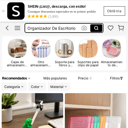
Lapiceras Escolar
SHEIN-¡List@, descarga, con estilo!
×
Estuchera Escolar
Obténla
Consigue descuentos especiales en tu primer pedido
(5,000)
Organizador De Escritorio
Lapicera Estuche
Cartuchera Escolar
Lapiceras Escolar
Estuchera Escolar
Cajas de
Otro
Soporte para
Soportes para
Almacenamien
almacenamien
almacenamien
libros y
clips de papel
to de
n
to de lápices
to de oficina
sujetalibros
escritorio y
en casa
cajones
Recomendados
Más populares
Precio
Filtros
Categoría
Color
Material