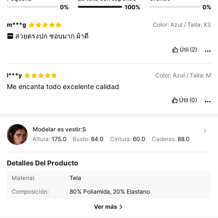
0%
100%
0%
m***g
Color: Azul / Talla: XS
สวยตรงปก
ชอบมาก
ผ้าดี
Útil
(2)
l***y
Color: Azul / Talla: M
Me
encanta
todo
excelente
calidad
Útil
(0)
Modelar es vestir:
S
Altura:
175.0
Busto:
84.0
Cintura:
60.0
Caderas:
88.0
Detalles Del Producto
450K Seguidores
4.77
Material:
Tela
Composición:
80% Poliamida, 20% Elastano
450K Seguidores
4.77
Ver más
450K Seguidores
4.77