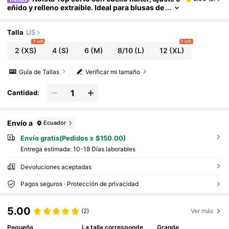
eñido y relleno extraíble. Ideal para blusas de
verano, atuendos de primavera, ropa de muje
r, yoga, pilates, gimnasio y ropa deportiva casual.
Talla
US
9 left
9 left
2
(XS)
4
(S)
6
(M)
8/10
(L)
12
(XL)
Guía de Tallas
Verificar mi tamaño
Cantidad:
Envío a
Ecuador
Envío gratis(Pedidos ≥ $150.00)
Entrega estimada:
10-18 Días laborables
Devoluciones aceptadas
Pagos seguros · Protección de privacidad
5.00
(2)
Ver más
Pequeña
La talla corresponde
Grande