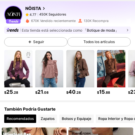
450K Seguidores
4.77
NÖISTA
450K Seguidores
4.77
670K Vendido recientemente
130K Recompra
450K Seguidores
4.77
Esta tienda está seleccionada como
「Botique de moda」
450K Seguidores
4.77
Seguir
Todos los artículos
450K Seguidores
4.77
450K Seguidores
4.77
450K Seguidores
4.77
450K Seguidores
4.77
25
21
40
15
2
$
.28
$
.08
$
.28
$
.88
$
También Podría Gustarte
Recomendados
Zapatos
Bolsos y Equipaje
Ropa Interior y Ropa