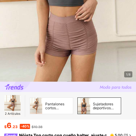
1/8
Pantalones
Sujetadores
cortos
deportivos
deportivos
Mujer
2
Artículos
Mujer
6
-40%
$
.23
$10.38
Nöista Top corto con cuello halter, ajuste c
5.00
(
2
)