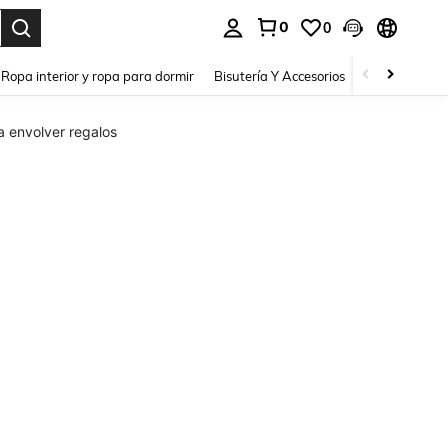
0
0
a. Press Enter to select.
Ropa interior y ropa para dormir
Bisutería Y Accesorios
Zapatos
H
a envolver regalos