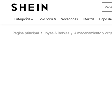
Z
Use up 
Categorías
Solo para ti
Novedades
Ofertas
Ropa de
Página principal
Joyas & Relojes
Almacenamiento y orga
/
/