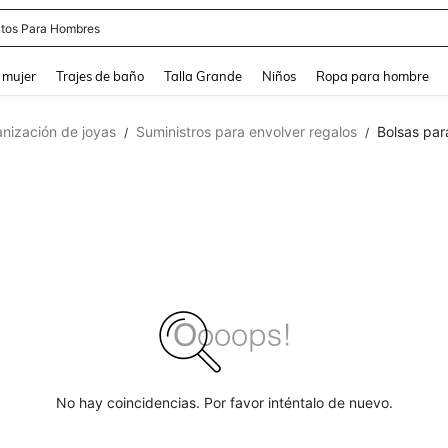
apatos Blancos
and down arrow keys to navigate search Búsqueda reciente and Busca y Encuentr
 mujer
Trajes de baño
Talla Grande
Niños
Ropa para hombre
nización de joyas
Suministros para envolver regalos
Bolsas par
/
/
No hay coincidencias. Por favor inténtalo de nuevo.