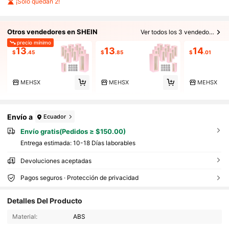
¡Solo quedan 2!
Otros vendedores en SHEIN
Ver todos los 3 vendedores
precio mínimo
13
13
14
$
.45
$
.85
$
.01
MEHSX
MEHSX
MEHSX
Envío a
Ecuador
Envío gratis(Pedidos ≥ $150.00)
Entrega estimada:
10-18 Días laborables
Devoluciones aceptadas
Pagos seguros · Protección de privacidad
Detalles Del Producto
12 Seguidores
4.64
Material:
ABS
12 Seguidores
4.64