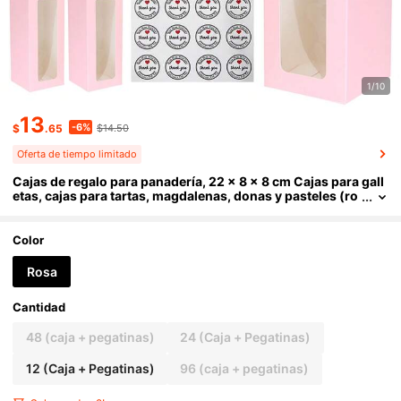
1/10
13
-6%
$
.65
$14.50
Oferta de tiempo limitado
Cajas de regalo para panadería, 22 x 8 x 8 cm Cajas para gall
etas, cajas para tartas, magdalenas, donas y pasteles (ro
sa)
Color
Rosa
Cantidad
48 (caja + pegatinas)
24 (Caja + Pegatinas)
12 (Caja + Pegatinas)
96 (caja + pegatinas)