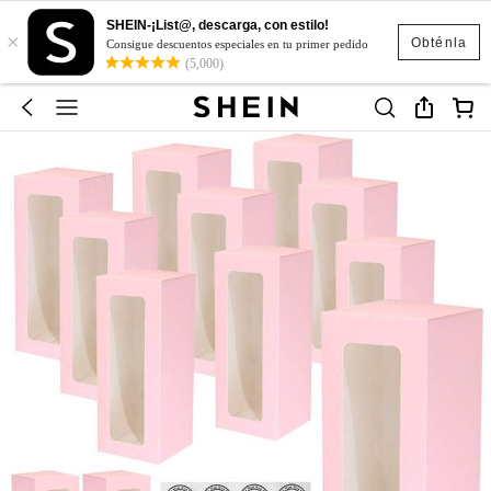
SHEIN-¡List@, descarga, con estilo!
×
Obténla
Consigue descuentos especiales en tu primer pedido
(5,000)