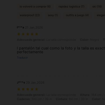
lo volveré a comprar (6)
rapidez logística (7)
ski (16)
waterproof (22)
sexy (1)
outfits a juego (4)
elegan
l***a
21 Jan,2026
Adecuado general: La talla corresponde, Color: Negro, Talla: L
Adecuado general:
La talla corresponde
Color:
Negro
T
l pantalón tal cual como la foto y la talla es exa
perfectamente
Traducir
J***s
29 Jan,2026
Adecuado general: La talla corresponde, Altura: 164 cm / 65 in, Peso:
Adecuado general:
La talla corresponde
Altura:
164 cm / 
Caderas:
100 cm / 39 in
Cintura:
84 cm / 33 in
Color:
N