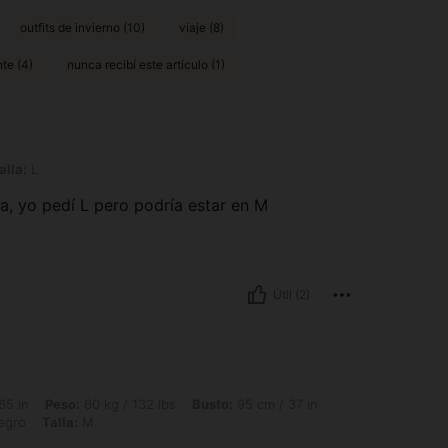
outfits de invierno (10)
viaje (8)
te (4)
nunca recibí este artículo (1)
alla:
L
cta, yo pedí L pero podría estar en M
Útil (2)
 60 kg / 132 lbs, Busto: 95 cm / 37 in, Caderas: 100 cm / 39 in, Cintura: 84 cm / 3
65 in
Peso:
60 kg / 132 lbs
Busto:
95 cm / 37 in
egro
Talla:
M