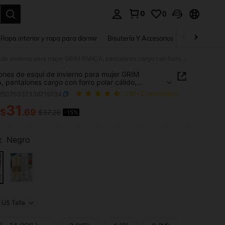
0
0
a. Press Enter to select.
Ropa interior y ropa para dormir
Bisutería Y Accesorios
Zapatos
H
Pantalones de esquí de invierno para mujer GRIM PANDA, pantalones cargo con forro polar cálido, cremallera, múltiples bolsillos y relleno de grafeno, para esquí, deportes de nieve, senderismo y actividades al aire libre
ones de esquí de invierno para mujer GRIM
 pantalones cargo con forro polar cálido,
era, múltiples bolsillos y relleno de grafeno, para
t25070337336719734
(100+ Comentarios)
 deportes de nieve, senderismo y actividades al
bre
31
$
.69
$37.28
-15%
ICE AND AVAILABILITY
:
Negro
US Talla