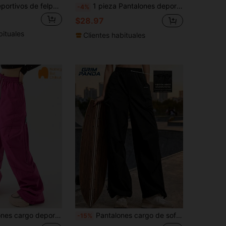
Pantalones deportivos de felpa gruesa para mujer talla grande, mallas de lana para correr en invierno color negro, estilo athleisure
1 pieza Pantalones deportivos con cordón en la cintura, forrados térmicos y gruesos, cálidos, casuales para el invierno para mujer
-4%
$28.97
bituales
Clientes habituales
dón, adecuados para senderismo, ciclismo, camping, uso diario, opciones de varios colores, pantalones largos casuales de pierna recta versátiles
Pantalones cargo de softshell holgados de pierna recta para mujer GRIM PANDA, pantalones tipo paraguas para senderismo al aire libre, camping, deportes, fitness, caminatas y uso casual
-15%