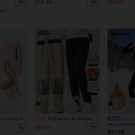
$18.94
$25.01
les
fitness, viajes, desplazamientos, ciclismo y camping, pantalones deportivos largos con forro térmico cálido para otoño/invierno
Pantalones de invierno GRIM PANDA para mujer con forro polar, cintura elástica con cordón, pierna recta, bolsillos con cremallera, cálidos, para senderismo, esquí, actividades al aire libre, deportes, color negro
Muchi
-14%
$29.57
$37.38