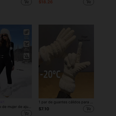
$18.26
1 par de guantes cálidos para mujer con forro térmico, gruesos, a prueba de viento y resistentes al agua, con pantalla táctil, para otoño/invierno, ciclismo, conducción, deportes al aire libre, esquí y desplazamientos
ca
Muchica Mono de mujer de ajuste ceñido casual con forro térmico grueso y manga larga, ropa adecuada para otoño/invierno
$7.10