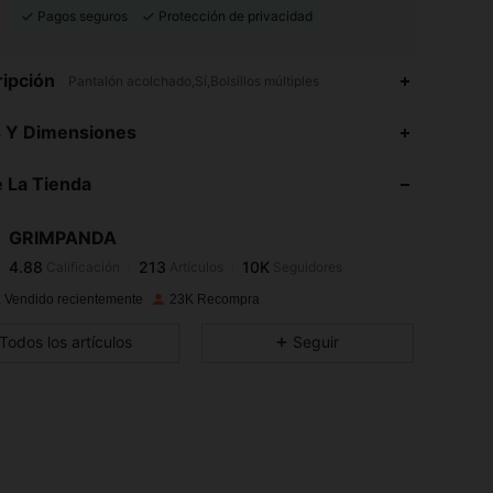
Pagos seguros
Protección de privacidad
ipción
Pantalón acolchado,Sí,Bolsillos múltiples
4.88
213
10K
s Y Dimensiones
4.88
213
10K
 La Tienda
4.88
213
10K
4.88
213
10K
GRIMPANDA
4.88
213
10K
Calificación
Artículos
Seguidores
j***1
seguido
Hace 6 horas
4.88
213
10K
 Vendido recientemente
23K Recompra
4.88
213
10K
Todos los artículos
Seguir
4.88
213
10K
4.88
213
10K
4.88
213
10K