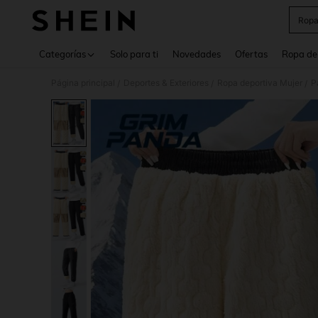
Ropa
Use up 
Categorías
Solo para ti
Novedades
Ofertas
Ropa de
Página principal
Deportes & Exteriores
Ropa deportiva Mujer
P
/
/
/