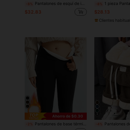
Pantalones de esquí de invierno para mujer GRIM PANDA, forro polar cálido, relleno de grafeno, cintura ajustable, pantalones de nieve, esquí, snowboard, senderismo, deportes al aire libre
1 pieza Pantalones deportivos de mujer para invierno, con forro térmico, corte rec
-8%
-8%
$32.83
$28.13
Clientes habitua
8
Ahorro de $0.30
Pantalones de base térmica casual para mujer, pantalones jogger gruesos y ajustados, mallas negras de invierno
Pantalones de chándal rectos con forro térmico para mujer, pantalones
-2%
-4%