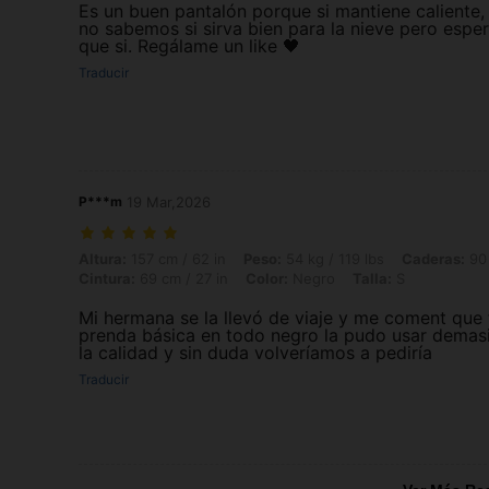
Es un buen pantalón porque si mantiene caliente,
no sabemos si sirva bien para la nieve pero esp
que si. Regálame un like 🖤
Traducir
P***m
19 Mar,2026
Altura: 157 cm / 62 in, Peso: 54 kg / 119 lbs, Caderas: 90 cm / 35 in, 
Altura:
157 cm / 62 in
Peso:
54 kg / 119 lbs
Caderas:
90 
Cintura:
69 cm / 27 in
Color:
Negro
Talla:
S
Mi hermana se la llevó de viaje y me coment que 
prenda básica en todo negro la pudo usar demasi
la calidad y sin duda volveríamos a pediría
Traducir