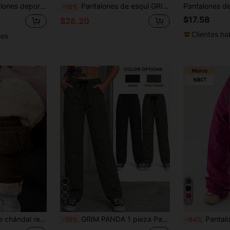
to, a prueba de viento y frío, pantalones casuales tipo malla, color negro
Pantalones de esquí GRIM PANDA para mujer con grafeno, forro polar, aislamiento térmico, softshell, estilo cargo jogger, bajo con cordón, para esquí, snowboard, senderismo, desplazamientos, viajes y deportes
-15%
$17.58
$28.20
Clientes ha
les
4
7
 casuales cálidos y cómodos para el invierno, mallas deportivas
GRIM PANDA 1 pieza Pantalones cargo de secado rápido con protección solar UPF para mujer, cintura con cordón, bolsillos con cremallera, bajo ajustable, pantalones de softshell para senderismo, correr, viajes y deportes al aire libre
Pantalones cargo deportivos para mujer NBCT con cintura con cor
-15%
-64%