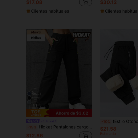
$17.08
$30.12
Clientes habituales
Clientes habitua
Ahorro de $3.02
(Estilo Otoño/Invierno) Pantalones deportivos para mujer con pierna cónica, forro térmico cálido, para ejercicio al aire libre, correr, 
Hidkat
-10%
Hidkat Pantalones cargo de mujer de unicolor y peso ligero, de tela delgada y transpirable, con cintura con cordón y bolsillos con cremallera, diseño de bolsillos cargo, adecuados para exteriores, deportes y uso diario, primavera/otoño
-19%
$21.58
Estimado
$12.86