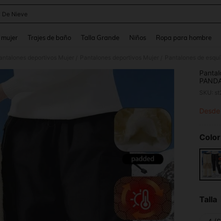
 De Nieve
and down arrow keys to navigate search Búsqueda reciente and Busca y Encuentr
 mujer
Trajes de baño
Talla Grande
Niños
Ropa para hombre
antalones deportivos Mujer
Pantalones deportivos Mujer
/
/
Pantal
PANDA,
cremall
SKU: s
esquí,
aire li
Desde
PR
Color
Talla