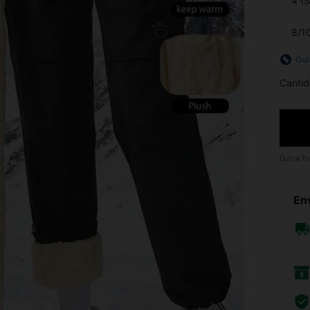
4 (S
8/10
Guí
Cantid
Gana h
Env