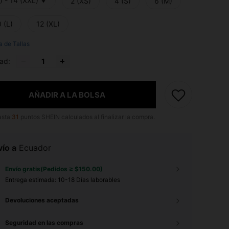
) - 14 (XXL)
2 (XS)
4 (S)
6 (M)
 (L)
12 (XL)
a de Tallas
ad:
AÑADIR A LA BOLSA
asta
31
puntos SHEIN calculados al finalizar la compra.
ío a
Ecuador
Envío gratis(Pedidos ≥ $150.00)
Entrega estimada:
10-18 Días laborables
Devoluciones aceptadas
Seguridad en las compras