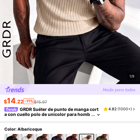
1/9
14
$
.22
-11%
$15.97
GRDR Suéter de punto de manga cort
4.82
(
1000+
)
a con cuello polo de unicolor para homb
re, adecuado para salidas de verano, ese
ncial para un estilo de moda
Color: Albaricoque