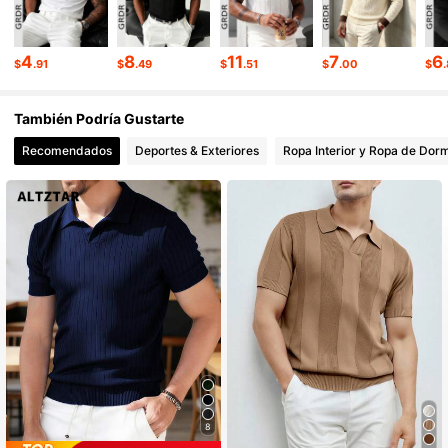
172K Seguidores
4.80
4
8
11
7
6
$
.91
$
.49
$
.51
$
.00
$
También Podría Gustarte
Recomendados
Deportes & Exteriores
Ropa Interior y Ropa de Dorm
8