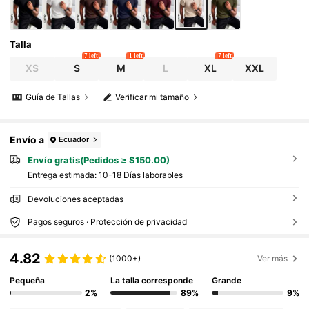
Talla
7 left
1 left
7 left
XS
S
M
L
XL
XXL
Guía de Tallas
Verificar mi tamaño
Envío a
Ecuador
Envío gratis(Pedidos ≥ $150.00)
Entrega estimada:
10-18 Días laborables
Devoluciones aceptadas
Pagos seguros · Protección de privacidad
4.82
(1000+)
Ver más
Pequeña
La talla corresponde
Grande
2%
89%
9%