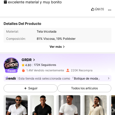
excelente
material
y
muy
bonito
Útil
(1)
Detalles Del Producto
172K Seguidores
4.80
Material:
Tela tricotada
172K Seguidores
Composición:
81% Viscosa, 19% Poliéster
4.80
Ver más
172K Seguidores
4.80
172K Seguidores
4.80
GRDR
172K Seguidores
4.80
5***1
seguido
Hace 9 horas
1.4M Vendido recientemente
220K Recompra
172K Seguidores
4.80
Esta tienda está seleccionada como
「Botique de moda」
172K Seguidores
4.80
Seguir
Todos los artículos
172K Seguidores
4.80
172K Seguidores
4.80
172K Seguidores
4.80