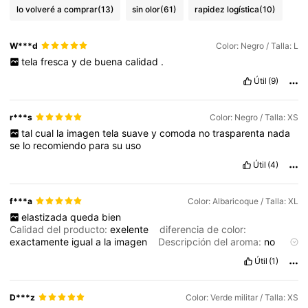
lo volveré a comprar
(13)
sin olor
(61)
rapidez logística
(10)
W***d
Color: Negro / Talla: L
tela
fresca
y
de
buena
calidad
.
Útil
(9)
r***s
Color: Negro / Talla: XS
tal
cual
la
imagen
tela
suave
y
comoda
no
trasparenta
nada
se
lo
recomiendo
para
su
uso
Útil
(4)
f***a
Color: Albaricoque / Talla: XL
elastizada
queda
bien
Calidad del producto:
exelente
diferencia de color:
exactamente
igual
a
la
imagen
Descripción del aroma:
no
huele
mal
Ajuste:
ecelente
calce
Útil
(1)
D***z
Color: Verde militar / Talla: XS