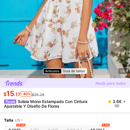
Guia de tallas
Artículos
1/6
15
$
.17
-40%
$25.28
Soleia Mono Estampado Con Cintura
3.66
Ajustable Y Diseño De Flores
(3)
Talla
US
10 left
1 left