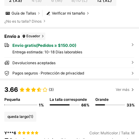
2
(XS)
4
(S)
6
(M)
8/10
(L)
12
(XL)
Guía de Tallas
Verificar mi tamaño
¿No es tu talla? Dinos
Envío a
Ecuador
Envío gratis(Pedidos ≥ $150.00)
Entrega estimada:
10-18 Días laborables
Devoluciones aceptadas
Pagos seguros · Protección de privacidad
3.66
(3)
Ver más
Pequeña
La talla corresponde
Grande
1%
66%
33%
queda largo
(1)
Y***6
Color: Multicolor / Talla: M