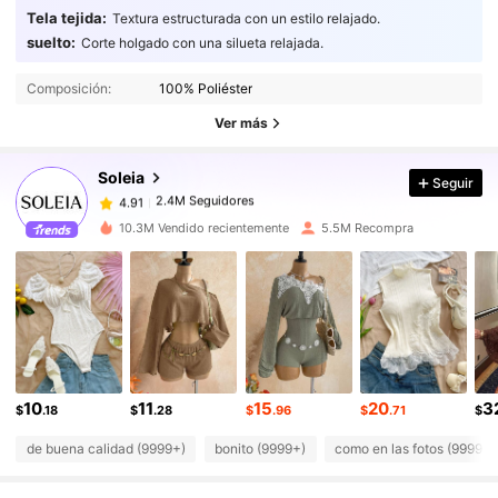
Tela tejida:
Textura estructurada con un estilo relajado.
suelto:
Corte holgado con una silueta relajada.
2.4M Seguidores
4.91
Composición:
100% Poliéster
2.4M Seguidores
4.91
Ver más
2.4M Seguidores
4.91
2.4M Seguidores
4.91
Soleia
Seguir
2.4M Seguidores
4.91
m***f
seguido
Hace 6 horas
10.3M Vendido recientemente
5.5M Recompra
2.4M Seguidores
4.91
2.4M Seguidores
4.91
2.4M Seguidores
4.91
2.4M Seguidores
4.91
2.4M Seguidores
4.91
10
11
15
20
3
2.4M Seguidores
4.91
$
.18
$
.28
$
.96
$
.71
$
de buena calidad (9999+)
bonito (9999+)
como en las fotos (9999+)