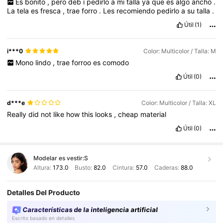
Es
bonito
,
pero
deb
í
pedirlo
a
mi
talla
ya
que
es
algo
ancho
.
La
tela
es
fresca
,
trae
forro
.
Les
recomiendo
pedirlo
a
su
talla
.
Útil
(1)
i***0
Color: Multicolor / Talla: M
Mono
lindo
,
trae
forroo
es
comodo
Útil
(0)
d***e
Color: Multicolor / Talla: XL
Really
did
not
like
how
this
looks
,
cheap
material
Útil
(0)
Modelar es vestir:
S
Altura:
173.0
Busto:
82.0
Cintura:
57.0
Caderas:
88.0
Detalles Del Producto
Características de la inteligencia artificial
Escrito basado en detalles