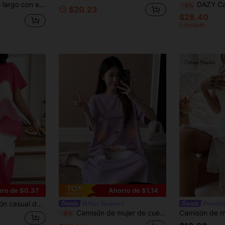
stante y cintura ceñida, atuendo de verano y primavera, camisón y pijama para mujer
DAZY Camisón largo de mujer con cint
-4%
$20.23
$28.40
Estimado
rro de $0.37
Ahorro de $1.14
de onda digital para mujer, Camisón Moo Moo
Pure Slumber
#Vestido
Camisón de mujer de cuello redondo lindo, estampado de oso de dibujos animados de manga corta, primavera/verano
-8%