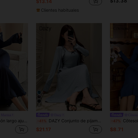
$13.38
$13.14
Clientes habituales
5
a Marina
Dazy
Côteso
te de encaje de color contrastante para mujer, pijama
DAZY Conjunto de pijama para mujer de 2 piezas con cárdigan de manga larga con estampado floral pequeño y vestido lencero maxi
Côtesoire Elegante y sofisticado c
-41%
-47%
$21.17
$8.71