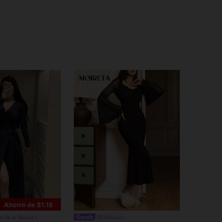
Ahorro de $1.18
e de la Marina
Moireta