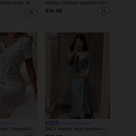
ura ceñida y estampado completo de lunares encantador, para invierno
Moireta Camisón elegante francés de manga abullonada estilo gótico para mujer madura
$18.48
7
Romantico
#Elegancia veraniega
Camisón de mujer CottageSlumber con cuello de punto, decoración de lazo, estampado floral romántico de manga corta, camisón estampado floral, Camisón, ropa de dormir con botones, vestido de dormir para mujer, vestido de pijama para mujer, detalles acogedores y elegantes
DAZY Vestido largo ajustado con mangas de volantes y ribete de contraste floral romántico, pijama de verano para mujer