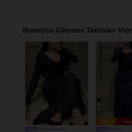
Nuestros Clientes También Vie
18
13
Aho
#CamisónDeAbuela
Dazy