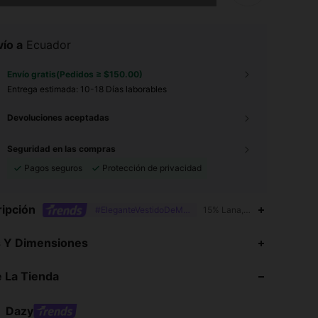
ío a
Ecuador
Envío gratis(Pedidos ≥ $150.00)
Entrega estimada:
10-18 Días laborables
Devoluciones aceptadas
Seguridad en las compras
Pagos seguros
Protección de privacidad
ipción
#EleganteVestidoDeMangaLarga
15% Lana,5% Elastano,80% P
s Y Dimensiones
4.91
36K
6.6M
 La Tienda
4.91
36K
6.6M
4.91
36K
6.6M
Dazy