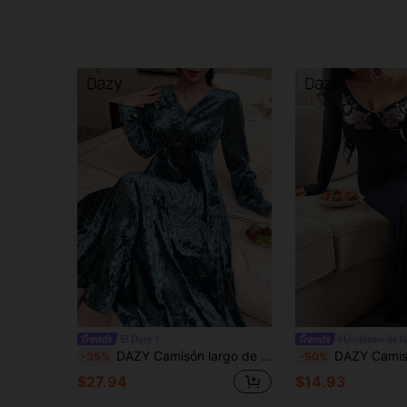
Dazy
#Uniforme de l
DAZY Camisón largo de terciopelo con cintura ceñida para mujer, pijamas de otoño/invierno
DAZY Camisón largo ajustado con estampado floral, ribe
-35%
-50%
$27.94
$14.93