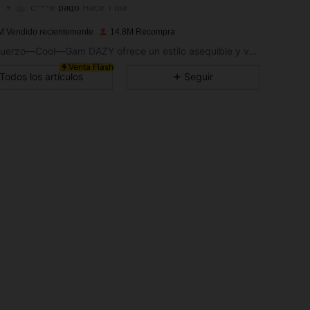
c***e
pagó
Hace 1 día
v***e
seguido
Hace 3 horas
4.91
36K
6.6M
M Vendido recientemente
14.8M Recompra
Sin Esfuerzo—Cool—Gam DAZY ofrece un estilo asequible y versátil para crear tu armario definitivo. Vístete con confianza exactamente de la manera que tu elijas.
4.91
36K
6.6M
Venta Flash
Todos los artículos
Seguir
4.91
36K
6.6M
4.91
36K
6.6M
4.91
36K
6.6M
4.91
36K
6.6M
4.91
36K
6.6M