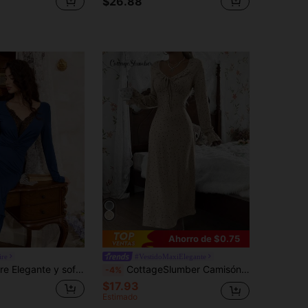
$26.88
Ahorro de $0.75
ire
#VestidoMaxiElegante
amisón de mujer de encaje azul con parches, fruncido y ajustado de alta calidad
CottageSlumber Camisón largo de mujer vintage con cuello en V francés, volantes en el bajo, estampado de lunares negros y grises en patchwork
-4%
$17.93
Estimado