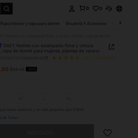
0
0
a. Press Enter to select.
Ropa interior y ropa para dormir
Bisutería Y Accesorios
Zapatos
H
DAZY Vestido con estampado floral y cintura ceñida, ropa de dormir para mujeres, pijamas de verano
DAZY Vestido con estampado floral y cintura
, ropa de dormir para mujeres, pijamas de verano
i251219175772596408149
(100+ Comentarios)
.86
$24.08
-30%
ICE AND AVAILABILITY
M
L
XL
gue tallas asiáticas y es más pequeña que SHEIN.
a de Tallas
imos, este producto está agotado.
AGOTADO