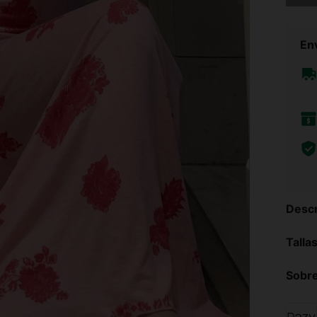
Env
Descr
Talla
Sobre