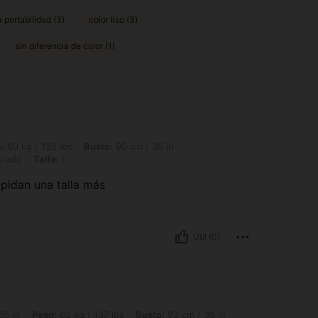
 portabilidad (3)
color liso (3)
sin diferencia de color (1)
lbs, Busto: 90 cm / 35 in, Caderas: 101 cm / 40 in, Cintura: 77 cm / 30 in, Color:
:
60 kg / 132 lbs
Busto:
90 cm / 35 in
rado
Talla:
L
pidan una talla más
Útil (0)
62 kg / 137 lbs, Busto: 92 cm / 36 in, Cintura: 72 cm / 28 in, Caderas: 103 cm / 41
65 in
Peso:
62 kg / 137 lbs
Busto:
92 cm / 36 in