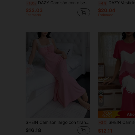
DAZY Camisón con diseño de volantes y escote en V con estampado floral pequeño, pijama de otoño e invierno
DAZY Vestido largo con estampado de lazo en todo el Body, patchwork de encaje de color contra
-10%
-4%
$22.03
$20.04
Estimado
Estimado
7
Aho
SHEIN Camisón largo con tirantes de espagueti y patchwork de encaje elegante para mujeres
SHEIN Camisón casual de manga corta con estampado 
-3%
$16.18
$12.11