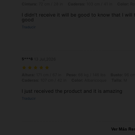
Cintura:
72 cm / 28 in
Caderas:
103 cm / 41 in
Color:
Ro
I didn't receive it will be good to know that I will
good
Traducir
5***6
13 Jul,2026
Altura: 171 cm / 67 in, Peso: 66 kg / 146 lbs, Busto: 96 cm / 38 in, Ci
Altura:
171 cm / 67 in
Peso:
66 kg / 146 lbs
Busto:
96 cm 
Caderas:
107 cm / 42 in
Color:
Albaricoque
Talla:
M
I just received the product and it is amazing
Traducir
Ver Más Re