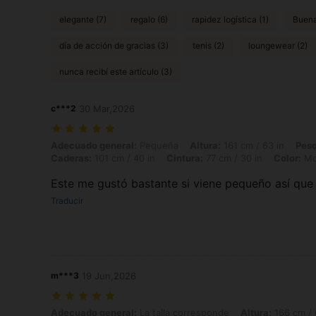
elegante (7)
regalo (6)
rapidez logística (1)
Buena
día de acción de gracias (3)
tenis (2)
loungewear (2)
nunca recibí este artículo (3)
c***2
30 Mar,2026
Adecuado general: Pequeña, Altura: 161 cm / 63 in, Peso: 60 kg / 132 
Adecuado general:
Pequeña
Altura:
161 cm / 63 in
Peso
Caderas:
101 cm / 40 in
Cintura:
77 cm / 30 in
Color:
Mo
Este me gustó bastante si viene pequeño así que 
Traducir
m***3
19 Jun,2026
Adecuado general: La talla corresponde, Altura: 166 cm / 65 in, Peso: 
Adecuado general:
La talla corresponde
Altura:
166 cm / 