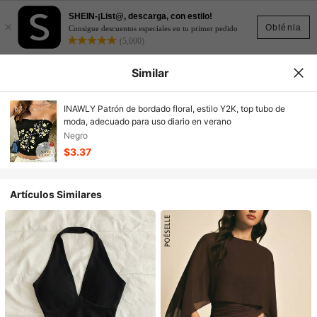
SHEIN-¡List@, descarga, con estilo!
×
Obténla
Consigue descuentos especiales en tu primer pedido
(5,000)
Similar
INAWLY Patrón de bordado floral, estilo Y2K, top tubo de
moda, adecuado para uso diario en verano
Negro
$3.37
Artículos Similares