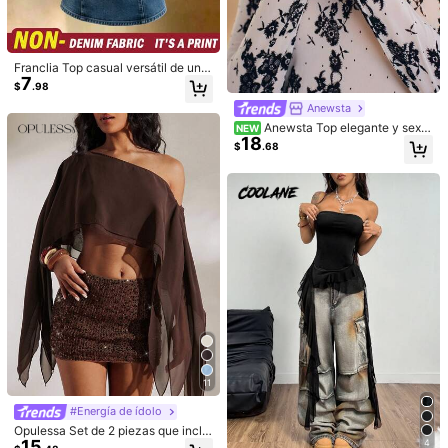
17
Franclia Top casual versátil de unic
IslaSuriya Conjuntos para mujer, To
7
6
olor para uso diario de mujer
p casual, Top de tirantes, Top de mo
$
.98
$
.08
da, Top Y2K, Ropa Y2K, Top halter,
Anewsta
Firerie
Top sexy
Anewsta Top elegante y sexy
Firerie Blusa de verano para mujer c
NEW
18
10
de mujer con tacto de terciopelo, ja
on escote en V sexy y bajo, bordad
$
.68
$
.48
cquard de malla ligeramente transp
o floral con cuentas, espalda con c
arente, cuello alto, manga larga, co
ordones, tirantes finos, top corto, to
rte slim favorecedor, para otoño/inv
p camisero para vacaciones, top ca
ierno
misero con escote en V sexy, prima
vera/verano, playa, sexy, vacacion
es, playa, Hawái, noche de cita, fies
ta, festival de música
11
5
Mostrar artículos similares con stock
Ver todo
#Energía de ídolo
GlowEve Top de satén sin tirantes c
5
Opulessa Set de 2 piezas que inclu
on nudo para mujer, elegante para u
$
.28
15
ye top tubo ajustado de unicolor y
4
so diario, vacaciones, salidas, fiesta