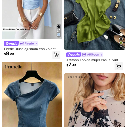
4
4
Firerie
EMERY ROSE Top de mujer con efe
6
Soleia
Firerie Blusa ajustada con volantes
2
cto denim y bordado falso de moda
9
$
.19
-50%
Soleia Corset ajustado de dos capa
asimétricos de malla de punto con
$
.08
Attitoon
s con diseño vanguardista y sexy, p
hombro asimétrico y empalme, eleg
#8 Más vendidos
en Marrón Tops de mujer
Attitoon Top de mujer casual vintag
ropio de vacaciones, para jóvenes
ante y casual, versátil, azul, adecu
17
7
$
.48
e minimalista sexy elegante románt
de estilo europeo y americano, en c
ada para vacaciones, playa, atuen
$
.48
ico retro, festival de música, ropa d
olor caqui con bordado calado
do de verano
e playa, ropa de vacaciones, salida
de verano, top de mujer con doblad
illo asimétrico rosa loto, lazo y espa
lda descubierta