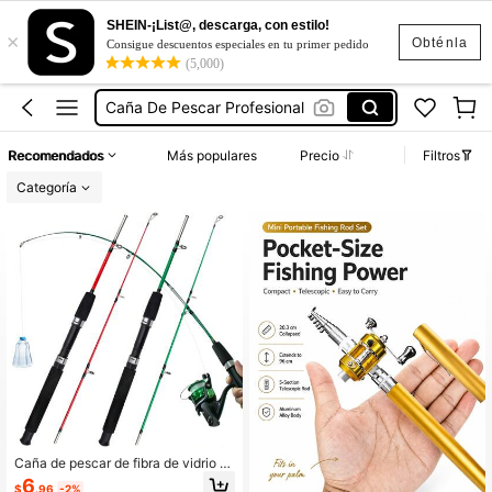
Caña De Pescar Con Carrete
SHEIN-¡List@, descarga, con estilo!
×
Cañas Para Pescar 🎣
Obténla
Consigue descuentos especiales en tu primer pedido
(5,000)
Caña De Pescar
Caña De Pescar Profesional
Cañas De Pescar En Oferta
Recomendados
Más populares
Precio
Filtros
Caña De Pescar Con Carrete
Categoría
Cañas Para Pescar 🎣
Caña de pescar de fibra de vidrio mi
cro de 1m para pesca en hielo con t
6
$
.96
-2%