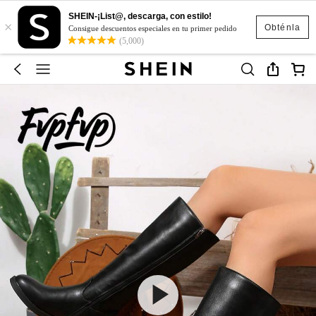
SHEIN-¡List@, descarga, con estilo!
×
Obténla
Consigue descuentos especiales en tu primer pedido
(5,000)