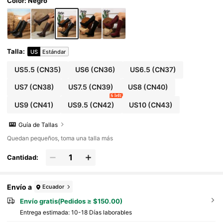
Color: Negro
Talla
:
US
Estándar
US5.5
(CN35)
US6
(CN36)
US6.5
(CN37)
US7
(CN38)
US7.5
(CN39)
US8
(CN40)
6 left
US9
(CN41)
US9.5
(CN42)
US10
(CN43)
Guía de Tallas
Quedan pequeños, toma una talla más
Cantidad:
Envío a
Ecuador
Envío gratis(Pedidos ≥ $150.00)
Entrega estimada:
10-18 Días laborables