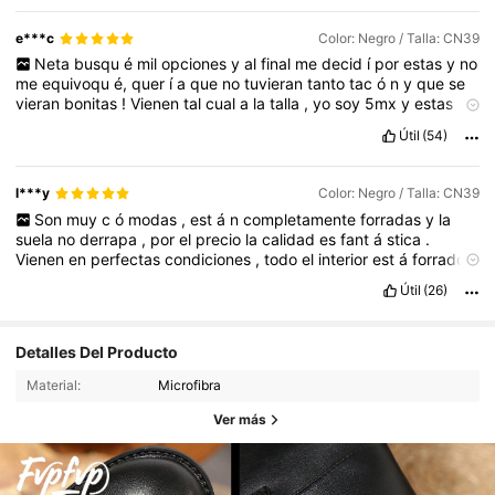
e***c
Color: Negro / Talla: CN39
Neta
busqu
é
mil
opciones
y
al
final
me
decid
í
por
estas
y
no
me
equivoqu
é,
quer
í
a
que
no
tuvieran
tanto
tac
ó
n
y
que
se
vieran
bonitas
!
Vienen
tal
cual
a
la
talla
,
yo
soy
5mx
y
estas
me
quedaron
perfectas
,
la
calidad
se
ve
padre
10
/
10
Útil
(54)
l***y
Color: Negro / Talla: CN39
Son
muy
c
ó
modas
,
est
á
n
completamente
forradas
y
la
suela
no
derrapa
,
por
el
precio
la
calidad
es
fant
á
stica
.
Vienen
en
perfectas
condiciones
,
todo
el
interior
est
á
forrado
y
ajusta
perfecto
.
En
definitiva
es
un
producto
que
recomiendo
,
Útil
(26)
estoy
feliz
con
la
compra
,
quiero
todos
los
colores
perfecto
para
este
invierno
❄️
Detalles Del Producto
Material:
Microfibra
Ver más