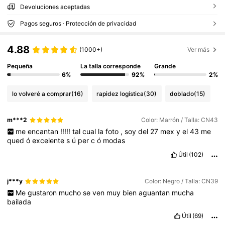
Devoluciones aceptadas
Pagos seguros · Protección de privacidad
4.88
(1000+)
Ver más
Pequeña
La talla corresponde
Grande
6%
92%
2%
lo volveré a comprar
(16)
rapidez logística
(30)
doblado
(15)
m***2
Color: Marrón / Talla: CN43
me
encantan
!!!!!
tal
cual
la
foto
,
soy
del
27
mex
y
el
43
me
qued
ó
excelente
s
ú
per
c
ó
modas
Útil
(102)
j***y
Color: Negro / Talla: CN39
Me
gustaron
mucho
se
ven
muy
bien
aguantan
mucha
bailada
Útil
(69)