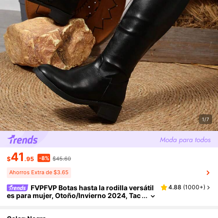
1/7
41
-8%
$
.95
$45.60
Ahorros Extra de $3.65
FVPFVP Botas hasta la rodilla versátil
4.88
(
1000+
)
es para mujer, Otoño/Invierno 2024, Tac
ón grueso, Elásticas y ajustadas, Botas d
e montar planas, Para fiesta