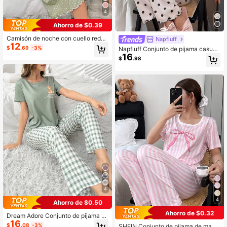
4
Ahorro de $0.39
Camisón de noche con cuello redon
Napfluff
12
do, vestido largo con estampado de
$
.69
-3%
Napfluff Conjunto de pijama casual
lunares y volantes
16
de mujer con estampado de lunare
$
.98
s, cuello redondo y manga corta
4
4
Ahorro de $0.50
Ahorro de $0.32
Dream Adore Conjunto de pijama c
16
on parte superior de manga corta c
$
.08
-3%
SHEIN Conjunto de pijama de mang