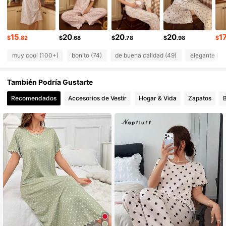
3.7K Seguidores
4.73
3.7K Seguidores
4.73
15
20
20
20
1
$
.82
$
.68
$
.78
$
.98
$
muy cool (100+)
bonito (74)
de buena calidad (49)
elegante (38
También Podría Gustarte
Recomendados
Accesorios de Vestir
Hogar & Vida
Zapatos
B