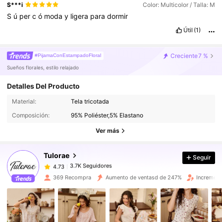
S***i
Color: Multicolor / Talla: M
S
ú
per
c
ó
moda
y
ligera
para
dormir
Útil
(1)
Creciente
7 %
#PijamaConEstampadoFloral
Sueños florales, estilo relajado
Detalles Del Producto
3.7K Seguidores
4.73
Material:
Tela tricotada
3.7K Seguidores
4.73
Composición:
95% Poliéster,5% Elastano
3.7K Seguidores
4.73
Ver más
3.7K Seguidores
4.73
Tulorae
Seguir
3.7K Seguidores
4.73
h***d
seguido
Hace 2 horas
3.7K Seguidores
4.73
369 Recompra
Aumento de ventasd de 247%
Increment
3.7K Seguidores
4.73
3.7K Seguidores
4.73
3.7K Seguidores
4.73