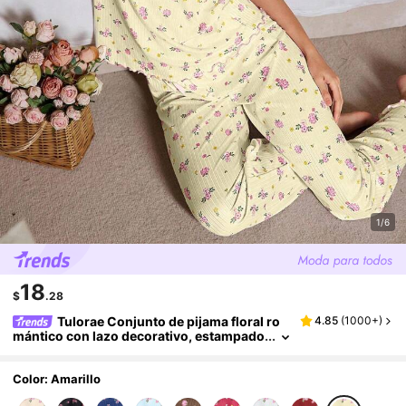
1/6
18
$
.28
Tulorae Conjunto de pijama floral ro
4.85
(
1000+
)
mántico con lazo decorativo, estampado
floral y textura de punto para mujer
Color: Amarillo