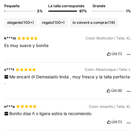
Pequeña
La talla corresponde
Grande
2%
97%
1%
elegante
(100+)
regalo
(100+)
lo volveré a comprar
(16)
k***m
Color: Multicolor / Talla: XL
Es
muy
suave
y
bonita
Útil
(1)
c***t
Color: Albaricoque / Talla: L
Me
encant
ó!
Demasiado
linda
,
muy
fresca
y
la
talla
perfecta
.
Útil
(6)
n***e
Color: Amarillo / Talla: XL
Bonito
dise
ñ
o
ligera
estira
la
recomiendo
Útil
(1)