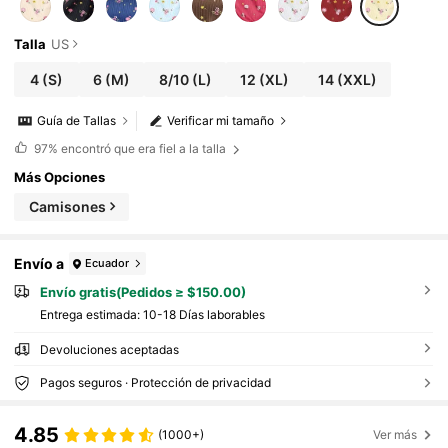
Talla
US
4
(S)
6
(M)
8/10
(L)
12
(XL)
14
(XXL)
Guía de Tallas
Verificar mi tamaño
97%
encontró que era fiel a la talla
Más Opciones
Camisones
Envío a
Ecuador
Envío gratis(Pedidos ≥ $150.00)
Entrega estimada:
10-18 Días laborables
Devoluciones aceptadas
Pagos seguros · Protección de privacidad
4.85
(1000+)
Ver más