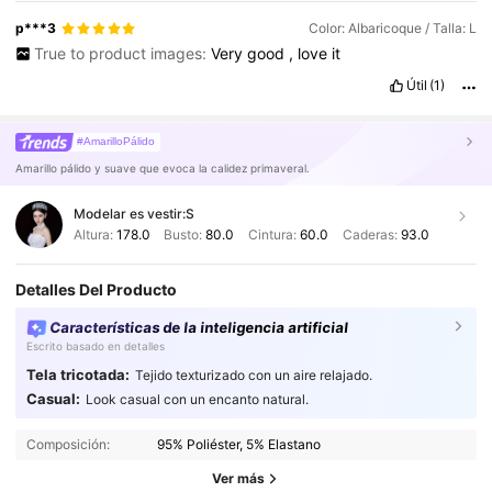
p***3
Color: Albaricoque / Talla: L
True to product images:
Very
good
,
love
it
Útil
(1)
#AmarilloPálido
Amarillo pálido y suave que evoca la calidez primaveral.
Modelar es vestir:
S
Altura:
178.0
Busto:
80.0
Cintura:
60.0
Caderas:
93.0
Detalles Del Producto
Características de la inteligencia artificial
Escrito basado en detalles
Tela tricotada:
Tejido texturizado con un aire relajado.
Casual:
Look casual con un encanto natural.
Composición:
95% Poliéster, 5% Elastano
Ver más