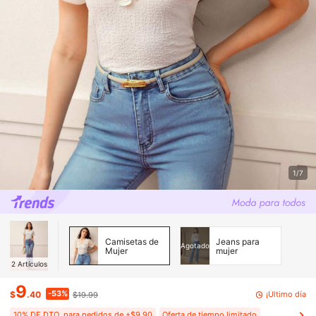
1/7
Camisetas de
Jeans para
Agotado
Mujer
mujer
2
Artículos
9
-53%
¡Último día
$
.40
$19.99
10% DE DTO. para pedidos de +$9.90
Oferta de tiempo limitado