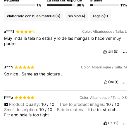
Pequeña
La talla corresponde
Grande
1%
88%
11%
elaborado con buen material
(6)
sin olor
(4)
regalo
(1)
a***3
Color: Albaricoque / Talla: L
Muy
linda
la
tela
no
estira
y
lo
de
las
mangas
lo
hace
ver
muy
padre
Útil
(0)
J***i
Color: Albaricoque / Talla: M
So
nice
.
Same
as
the
picture
.
Útil
(1)
l***z
Color: Albaricoque / Talla: XS
Product Quality:
10
/
10
True to product images:
10
/
10
Smell description:
10
/
10
Fabric material:
little
bit
stretch
Fit:
arm
hole
is
too
tight
Útil
(2)