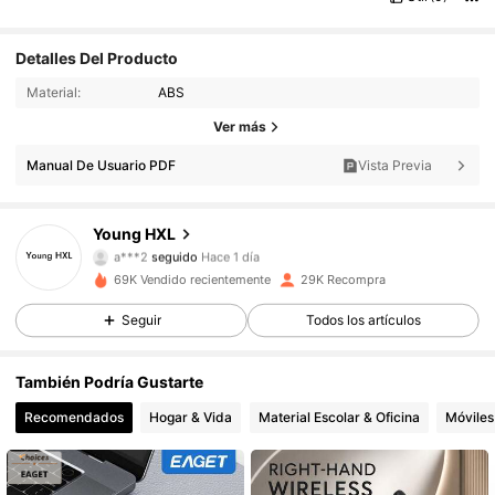
Detalles Del Producto
Material:
ABS
8.3K Seguidores
4.89
Ver más
8.3K Seguidores
4.89
Manual De Usuario PDF
Vista Previa
8.3K Seguidores
4.89
Young HXL
a***2
seguido
Hace 1 día
8.3K Seguidores
4.89
69K Vendido recientemente
29K Recompra
Seguir
Todos los artículos
8.3K Seguidores
4.89
También Podría Gustarte
8.3K Seguidores
4.89
Recomendados
Hogar & Vida
Material Escolar & Oficina
Móviles
8.3K Seguidores
4.89
8.3K Seguidores
4.89