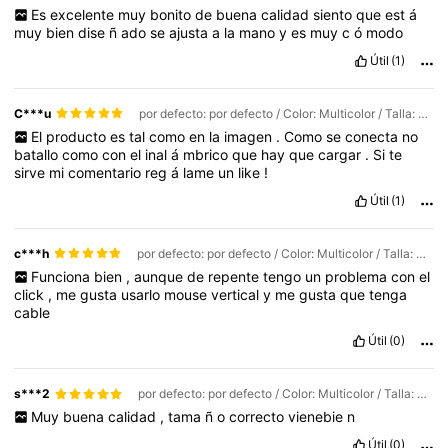
Es
excelente
muy
bonito
de
buena
calidad
siento
que
est
á
muy
bien
dise
ñ
ado
se
ajusta
a
la
mano
y
es
muy
c
ó
modo
Útil
(1)
C***u
por defecto: por defecto / Color: Multicolor / Talla: Negro/1 pieza
El
producto
es
tal
como
en
la
imagen
.
Como
se
conecta
no
batallo
como
con
el
inal
á
mbrico
que
hay
que
cargar
.
Si
te
sirve
mi
comentario
reg
á
lame
un
like
!
Útil
(1)
c***h
por defecto: por defecto / Color: Multicolor / Talla: Negro/1 pieza
Funciona
bien
,
aunque
de
repente
tengo
un
problema
con
el
click
,
me
gusta
usarlo
mouse
vertical
y
me
gusta
que
tenga
cable
Útil
(0)
s***2
por defecto: por defecto / Color: Multicolor / Talla: Negro/1 pieza
Muy
buena
calidad
,
tama
ñ
o
correcto
vienebie
n
Útil
(0)