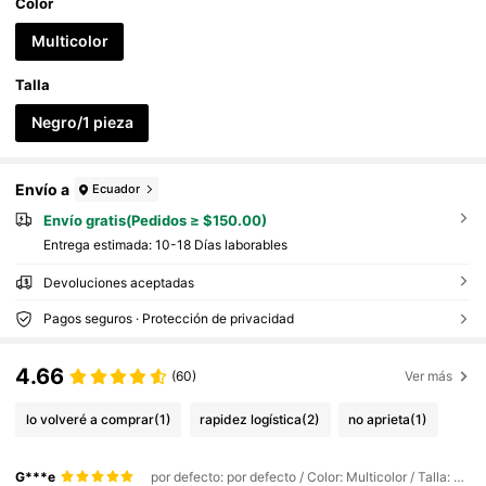
Color
Multicolor
Talla
Negro/1 pieza
Envío a
Ecuador
Envío gratis(Pedidos ≥ $150.00)
Entrega estimada:
10-18 Días laborables
Devoluciones aceptadas
Pagos seguros · Protección de privacidad
4.66
(60)
Ver más
lo volveré a comprar
(1)
rapidez logística
(2)
no aprieta
(1)
G***e
por defecto: por defecto / Color: Multicolor / Talla: Negro/1 pieza