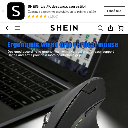
SHEIN-¡List@, descarga, con estilo!
×
Obténla
Consigue descuentos especiales en tu primer pedido
(5,000)