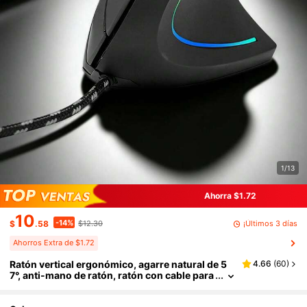
1/13
Ahorra $1.72
10
-14%
¡Últimos 3 días
$
.58
$12.30
Ahorros Extra de $1.72
Ratón vertical ergonómico, agarre natural de 5
4.66
(
60
)
7°, anti-mano de ratón, ratón con cable para
oficina y juegos, con iluminación RGB, cable
trenzado anti-interferencias