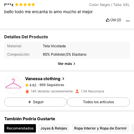
l***z
Color: Negro / Talla: XXL
bello
todo
me
encanta
lo
amo
mucho
el
mejor
Útil
(2)
Detalles Del Producto
966 Seguidores
4.62
Material:
Tela tricotada
966 Seguidores
4.62
Composición:
95% Poliéster,5% Elastano
966 Seguidores
4.62
Ver más
966 Seguidores
4.62
Vanessa clothing
966 Seguidores
4.62
c***g
seguido
Hace 1 día
14K Vendido recientemente
1.5K Recompra
966 Seguidores
4.62
Seguir
Todos los artículos
966 Seguidores
4.62
966 Seguidores
4.62
También Podría Gustarte
966 Seguidores
4.62
Recomendados
Joyas & Relojes
Ropa Interior y Ropa de Dormir
966 Seguidores
4.62