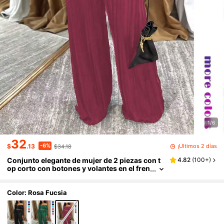
1/6
32
-6%
¡Últimos 2 días
$
.13
$34.18
Conjunto elegante de mujer de 2 piezas con t
4.82
(
100+
)
op corto con botones y volantes en el fren
te, de un solo hombro y de unicolor, y pan
talones de pierna ancha, para primavera
Color: Rosa Fucsia