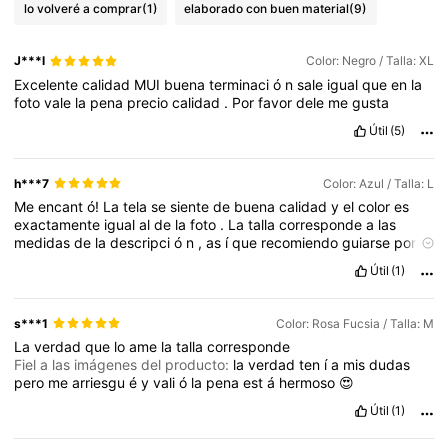
lo volveré a comprar
(1)
elaborado con buen material
(9)
J***l
Color: Negro / Talla: XL
Excelente
calidad
MUI
buena
terminaci
ó
n
sale
igual
que
en
la
foto
vale
la
pena
precio
calidad
.
Por
favor
dele
me
gusta
Útil
(5)
h***7
Color: Azul / Talla: L
Me
encant
ó!
La
tela
se
siente
de
buena
calidad
y
el
color
es
exactamente
igual
al
de
la
foto
.
La
talla
corresponde
a
las
medidas
de
la
descripci
ó
n
,
as
í
que
recomiendo
guiarse
por
la
tabla
.
Muy
c
ó
moda
para
el
uso
diario
.
Sin
duda
,
una
Útil
(1)
excelente
relaci
ó
n
calidad
-
precio
.
😍😍😍😍😍😍🌺
s***1
Color: Rosa Fucsia / Talla: M
La
verdad
que
lo
ame
la
talla
corresponde
Fiel a las imágenes del producto:
la
verdad
ten
í
a
mis
dudas
pero
me
arriesgu
é
y
vali
ó
la
pena
est
á
hermoso
😍
Útil
(1)