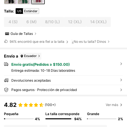
Talla
:
US
Estándar
4
(S)
6
(M)
8/10
(L)
12
(XL)
14
(XXL)
Guía de Tallas
94%
encontró que era fiel a la talla
¿No es tu talla? Dinos
Envío a
Ecuador
Envío gratis(Pedidos ≥ $150.00)
Entrega estimada:
10-18 Días laborables
Devoluciones aceptadas
Pagos seguros · Protección de privacidad
4.82
(100+)
Ver más
Pequeña
La talla corresponde
Grande
4%
94%
2%