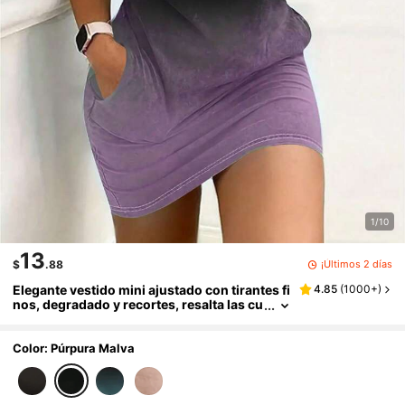
1/10
13
¡Últimos 2 días
$
.88
Elegante vestido mini ajustado con tirantes fi
4.85
(
1000+
)
nos, degradado y recortes, resalta las cu
rvas del Body, adecuado para fiestas y d
esplazamientos, estilo Y2K, primavera/veran
o
Color: Púrpura Malva