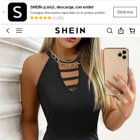
SHEIN-¡List@, descarga, con estilo!
×
Obténla
Consigue descuentos especiales en tu primer pedido
(5,000)