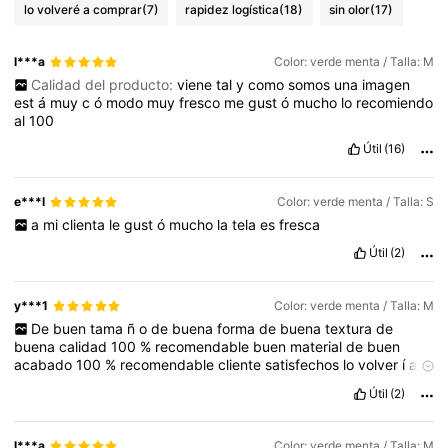
lo volveré a comprar
(7)
rapidez logística
(18)
sin olor
(17)
l***a
Color: verde menta / Talla: M
Calidad del producto:
viene
tal
y
como
somos
una
imagen
est
á
muy
c
ó
modo
muy
fresco
me
gust
ó
mucho
lo
recomiendo
al
100
Útil
(16)
e***l
Color: verde menta / Talla: S
a
mi
clienta
le
gust
ó
mucho
la
tela
es
fresca
Útil
(2)
y***1
Color: verde menta / Talla: M
De
buen
tama
ñ
o
de
buena
forma
de
buena
textura
de
buena
calidad
100
%
recomendable
buen
material
de
buen
acabado
100
%
recomendable
cliente
satisfechos
lo
volver
í
an
a
comprar
el
env
í
o
lleg
ó
s
ú
per
r
á
pido
la
envoltorio
lleg
ó
en
Útil
(2)
perfectas
condiciones
con
olor
agradable
a
limpio
a
nuevo
tal
como
aparece
en
p
á
gina
full
color
l***a
Color: verde menta / Talla: M