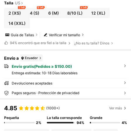
Talla
US
3 left
8 left
4 left
2
(XS)
4
(S)
6
(M)
8/10
(L)
12
(XL)
14
(XXL)
Guía de Tallas
Verificar mi tamaño
94%
encontró que era fiel a la talla
¿No es tu talla? Dinos
Envío a
Ecuador
Envío gratis(Pedidos ≥ $150.00)
Entrega estimada:
10-18 Días laborables
Devoluciones aceptadas
Pagos seguros · Protección de privacidad
4.85
(1000+)
Ver más
Pequeña
La talla corresponde
Grande
2%
94%
4%