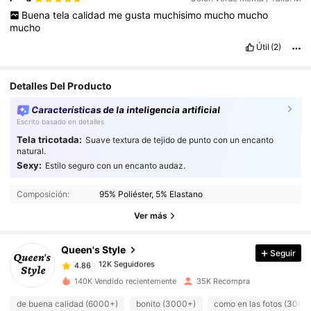
Buena
tela
calidad
me
gusta
muchisimo
mucho
mucho
mucho
Útil
(2)
Detalles Del Producto
Características de la inteligencia artificial
Escrito basado en detalles
Tela tricotada:
Suave textura de tejido de punto con un encanto
natural.
Sexy:
Estilo seguro con un encanto audaz.
12K Seguidores
4.86
Composición:
95% Poliéster, 5% Elastano
12K Seguidores
4.86
Ver más
12K Seguidores
4.86
12K Seguidores
4.86
Queen's Style
Seguir
12K Seguidores
4.86
8***9
seguido
Hace 17 horas
140K Vendido recientemente
35K Recompra
12K Seguidores
4.86
de buena calidad (6000+)
bonito (3000+)
como en las fotos (3000
12K Seguidores
4.86