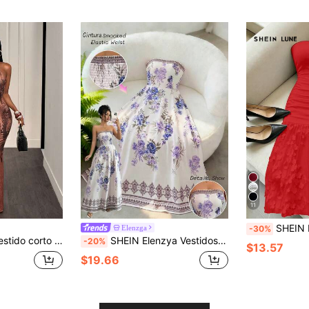
11
SHEIN LUNE Elegante y lujoso vestido de 
Elenzga
-30%
 cuello halter y cintura ceñida para mujer
SHEIN Elenzya Vestidos florales para mujer Vestido floral Camiseta gráfica Sin tirantes con espalda elástica con forma de línea A. Elegante. Casual. Fiesta. Cumpleaños. Banquete de boda. Ropa de mujer Un estilo que adelgaza la cintura
-20%
$13.57
$19.66