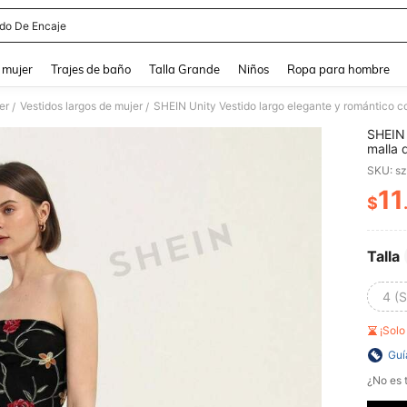
ido De Encaje
and down arrow keys to navigate search Búsqueda reciente and Busca y Encuentr
 mujer
Trajes de baño
Talla Grande
Niños
Ropa para hombre
er
Vestidos largos de mujer
SHEIN Unity Vestido largo elegante y romántico co
/
/
SHEIN 
malla 
transp
SKU: s
11
$
PR
Talla
4 (S
¡Sol
Guí
¿No es t