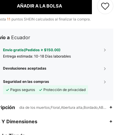
AÑADIR A LA BOLSA
asta
11
puntos SHEIN calculados al finalizar la compra.
ío a
Ecuador
Envío gratis(Pedidos ≥ $150.00)
Entrega estimada:
10-18 Días laborables
Devoluciones aceptadas
Seguridad en las compras
Pagos seguros
Protección de privacidad
ipción
dia de los muertos,Floral,Abertura alta,Bordado,ABERTURAS
s Y Dimensiones
4.89
33K
544K
4.89
33K
544K