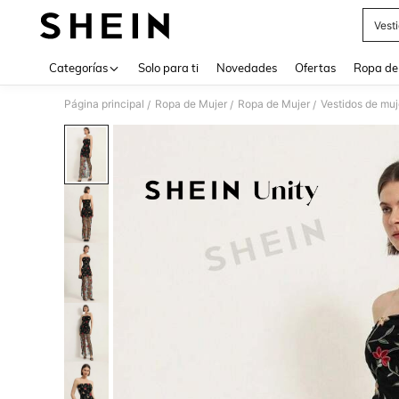
Vest
Use up 
Categorías
Solo para ti
Novedades
Ofertas
Ropa de
Página principal
Ropa de Mujer
Ropa de Mujer
Vestidos de muj
/
/
/