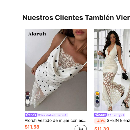
Nuestros Clientes También Vie
6
6
#VestidoDeLunares
Elenzga
Aloruh Vestido de mujer con escote pronunciado, bajo de encaje transparente y tirantes finos, elegante vestido largo
SHEIN Elenzya Vestido elegante de mujer con cuello halter sin mangas, ajustado en la cintura con volantes, de malla negra con estampado floral. Versá
-40%
$11.58
$11.39