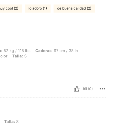
uy cool (2)
lo adoro (1)
de buena calidad (2)
bs, Caderas: 97 cm / 38 in, Cintura: 68 cm / 27 in, Busto: 82 cm / 32 in, Color: Mul
o:
52 kg / 115 lbs
Caderas:
97 cm / 38 in
olor
Talla:
S
Útil (0)
Talla:
S