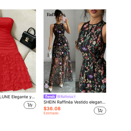
noche para mujer de unicolor, con cintura fruncida, ajuste ceñido y contraste de malla floral
Rafferiza
SHEIN Raffinéa Vestido elegante de mujer de cuello redondo sin mangas con bordado romántico de malla púrpura para fiesta, primavera/verano
$36.08
Estimado