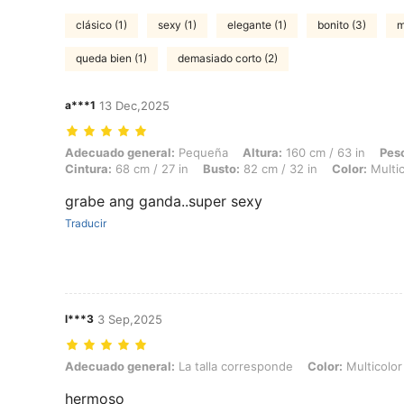
clásico (1)
sexy (1)
elegante (1)
bonito (3)
m
queda bien (1)
demasiado corto (2)
a***1
13 Dec,2025
Adecuado general: Pequeña, Altura: 160 cm / 63 in, Peso: 52 kg / 115 l
Adecuado general:
Pequeña
Altura:
160 cm / 63 in
Pes
Cintura:
68 cm / 27 in
Busto:
82 cm / 32 in
Color:
Multic
grabe ang ganda..super sexy
Traducir
l***3
3 Sep,2025
Adecuado general: La talla corresponde, Color: Multicolor, Talla: S
Adecuado general:
La talla corresponde
Color:
Multicolor
hermoso