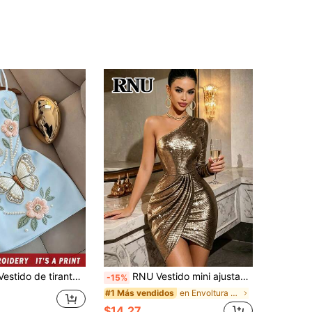
s elegante con estampado floral y de mariposas para mujer de verano
RNU Vestido mini ajustado de lujo brillante de un solo hombro para mujer para fiesta nocturna, diseño de manga larga de un solo hombro, tela de purpurina metálica con textura de alto brillo, cintura fruncida para efecto de adelgazamiento, dobladillo con abertura asimétrica para resaltar las curvas, silueta ajustada elástica, adecuado para discoteca, cita, fiesta y otras ocasiones atmosféricas
-15%
en Envoltura Vestidos De Mujer
#1 Más vendidos
$14.27