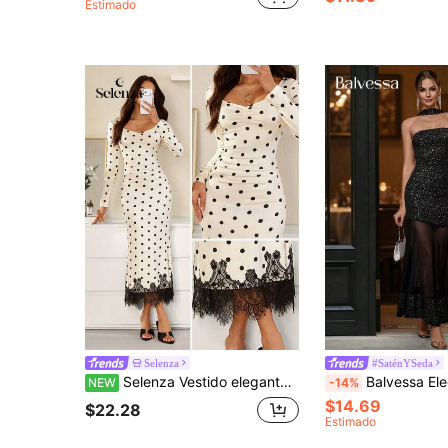
Estimado
Selenza
#SaténYSeda
Selenza Vestido elegante con lunares, ribete de encaje, volantes, cuello plisado, cintura ceñida, fruncido y manga larga ajustada
Balvessa Elegante vestido de tubo con parches de malla, vestido largo de mujer de 
NEW
-14%
$14.69
$22.28
Estimado