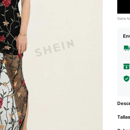
Gana h
Env
Descr
Talla