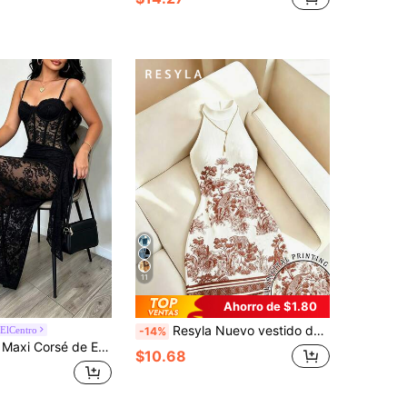
11
Ahorro de $1.80
Resyla Nuevo vestido de mujer de cuello halter de corte regular con estampado floral sintético
nElCentro
-14%
r Vexica, Elegante Vestido Formal de Fiesta de Primavera Verano, Adecuado para Salir de Noche y Uso Diario
$10.68