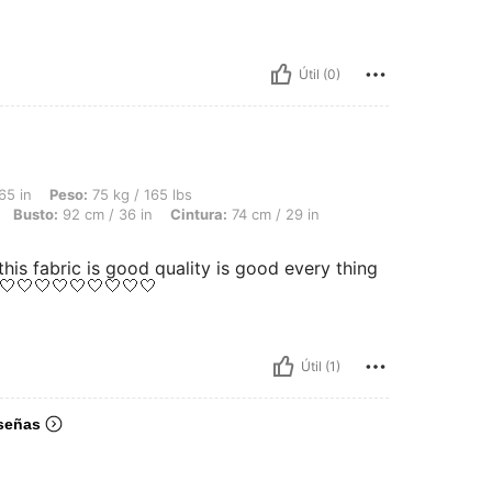
Útil (0)
75 kg / 165 lbs, Caderas: 104 cm / 41 in, Forma del cuerpo: Reloj de arena, Busto: 
65 in
Peso:
75 kg / 165 lbs
Busto:
92 cm / 36 in
Cintura:
74 cm / 29 in
his fabric is good quality is good every thing
🤍🤍🤍🤍🤍🤍🤍🤍🤍
Útil (1)
señas