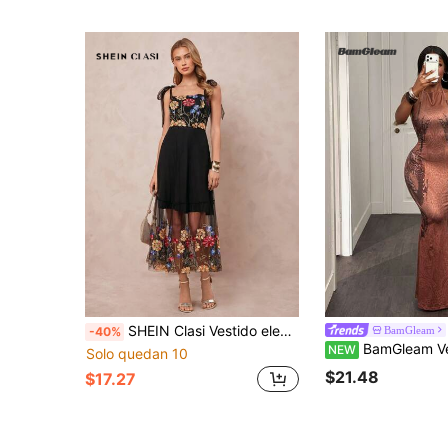
SHEIN Clasi Vestido elegante de mujer con bordado floral sin mangas, corte evasé y lazo
BamGleam
-40%
BamGleam Vestido corto elegante de fiesta con
NEW
Solo quedan 10
$21.48
$17.27