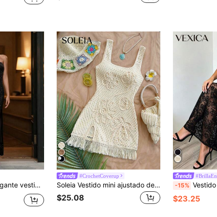
#CrochetCoverup
#BrillaE
tela elástica con paneles de malla sin tirantes con diseño de cola de pez
Soleia Vestido mini ajustado de mujer con estampado floral, sin mangas y cintura ceñida, adecuado para fiesta, calle, playa, crucero, té de la tarde, atuendo de verano, vacaciones de verano, fiesta de playa, atuendo de verano para mujer, vestido de mujer, vestido de playa de ganchillo, festival de música, estilo bohemio de vacaciones, hippie, estilo occidental, fiesta, viaje por carretera, vacaciones en la ciudad, cita casual, Día de San Valentín, té de la tarde, crucero de playa, vacaciones en la isla, atuendo de brunch
Vestido Maxi Corsé de Encaje Negro Sexy para Muje
-15%
$25.08
$23.25