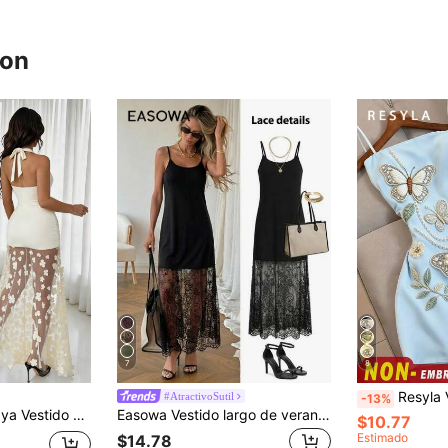
ron
7
8
Resyla Vestido de tirantes fino
#AtractivoSutil
-13%
til para vacaciones, ir al trabajo, festivales de música, citas, la Riviera francesa, la playa, estilo callejero, retro, primavera/verano
Easowa Vestido largo de verano elegante y sexy para mujer con tirantes finos, suelto, sin mangas, con detalle de encaje floral transparente, vestido midi para cita nocturna y golf
$10.77
Estimado
$14.78