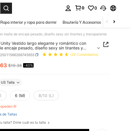
0
0
a. Press Enter to select.
Ropa interior y ropa para dormir
Bisutería Y Accesorios
Zapatos
H
n malla de encaje pesado, diseño sexy sin tirantes y transparente
Unity Vestido largo elegante y romántico con
de encaje pesado, diseño sexy sin tirantes y
arente
z25011566269745655
(19 Comentarios)
.63
$19.38
-40%
ICE AND AVAILABILITY
US Talla
)
6 (M)
8/10 (L)
o quedan 6!
a de Tallas
u talla? Dime cuál es tu talla