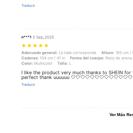
Traducir
n***1
5 Sep,2025
Adecuado general: La talla corresponde, Altura: 165 cm / 65 in, Peso: 
Adecuado general:
La talla corresponde
Altura:
165 cm / 
Caderas:
104 cm / 41 in
Forma del cuerpo:
Reloj de arena
Color:
Multicolor
Talla:
L
I like the product very much thanks to SHEIN for t
perfect thank uuuuuu 🤍🤍🤍🤍🤍🤍🤍🤍🤍🤍🤍🤍🤍
Traducir
Ver Más Re