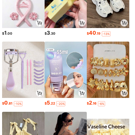
1
3
40
$
.00
$
.30
$
.19
-13%
0
5
2
$
.81
$
.22
$
.16
-10%
-20%
-6%