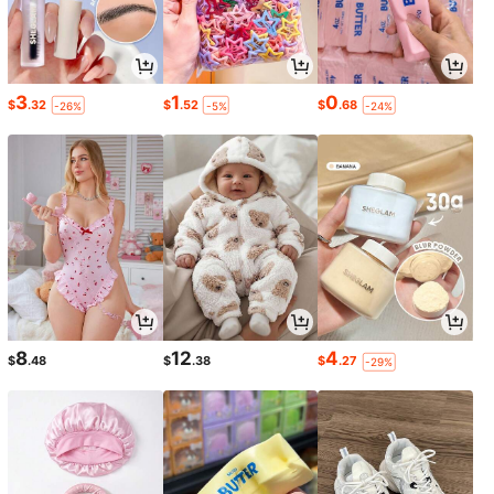
3
1
0
$
.32
$
.52
$
.68
-26%
-5%
-24%
8
12
4
$
.48
$
.38
$
.27
-29%