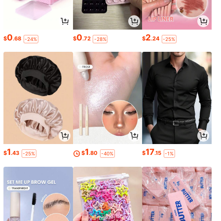
0
0
2
$
.68
$
.72
$
.24
-24%
-28%
-25%
1
1
17
$
.43
$
.80
$
.15
-25%
-40%
-1%