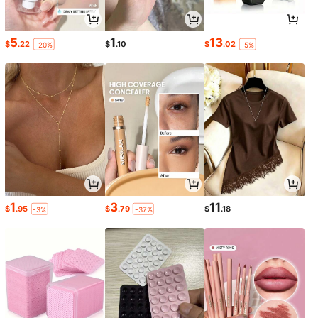
5
1
13
$
.22
$
.10
$
.02
-20%
-5%
1
3
11
$
.95
$
.79
$
.18
-3%
-37%