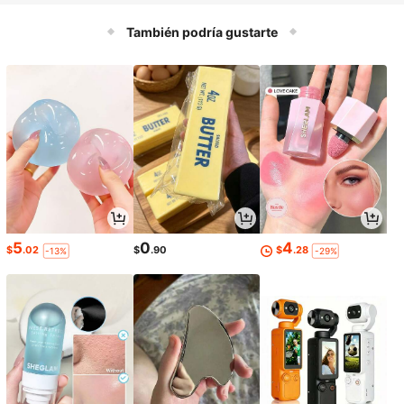
cuada para la preparación de comid
as familiares, picar, rebanar, rallar c
También podría gustarte
ebollas, patatas, zanahorias y fruta
s
5
0
4
$
.02
$
.90
$
.28
-13%
-29%