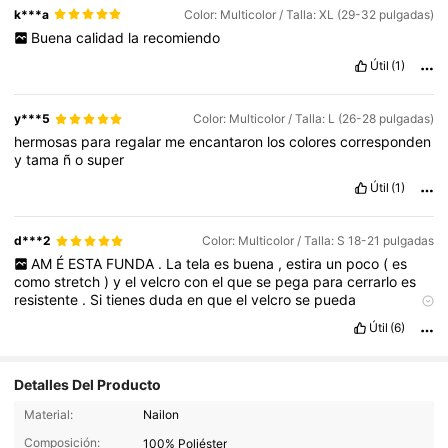
k***a
Color: Multicolor / Talla: XL (29-32 pulgadas)
Buena
calidad
la
recomiendo
Útil
(1)
y***5
Color: Multicolor / Talla: L (26-28 pulgadas)
hermosas
para
regalar
me
encantaron
los
colores
corresponden
y
tama
ñ
o
super
Útil
(1)
d***2
Color: Multicolor / Talla: S 18-21 pulgadas
AM
É
ESTA
FUNDA
.
La
tela
es
buena
,
estira
un
poco
(
es
como
stretch
)
y
el
velcro
con
el
que
se
pega
para
cerrarlo
es
resistente
.
Si
tienes
duda
en
que
el
velcro
se
pueda
desprender
durante
el
viaje
,
no
te
preocupes
porque
trae
un
el
Útil
(6)
á
stico
grueso
en
la
parte
baja
que
lo
refuerza
y
es
dif
í
cil
que
se
desprenda
la
funda
de
la
maleta
.
Lo
recomiendo
10
/
10
👏🏼✨✈️🛩️🛫
Detalles Del Producto
4.9K Seguidores
4.90
Material:
Nailon
Composición:
100% Poliéster
4.9K Seguidores
4.90