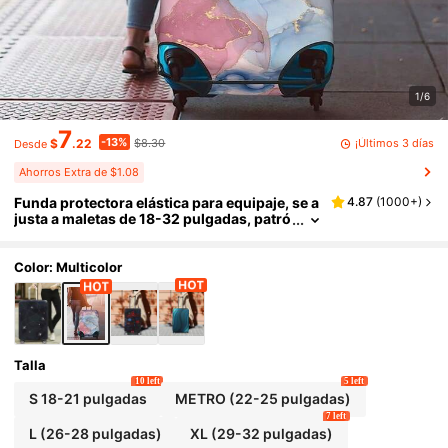
1/6
7
-13%
¡Últimos 3 días
$
.22
$8.30
Desde
Ahorros Extra de $1.08
Funda protectora elástica para equipaje, se a
4.87
(
1000+
)
justa a maletas de 18-32 pulgadas, patró
n de viaje en avión elástico, funda para e
quipaje, funda para maleta con ruedas, acce
sorios de viaje, funda antipolvo para equipaj
Color: Multicolor
e, esencial para viajes, viajes de negocios y v
acaciones
Talla
10 left
5 left
S 18-21 pulgadas
METRO (22-25 pulgadas)
7 left
L (26-28 pulgadas)
XL (29-32 pulgadas)