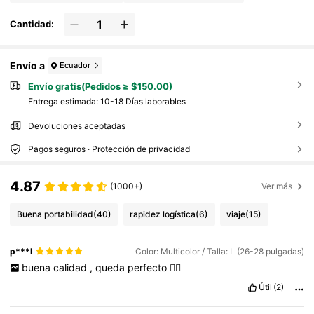
Cantidad:
Envío a
Ecuador
Envío gratis(Pedidos ≥ $150.00)
Entrega estimada:
10-18 Días laborables
Devoluciones aceptadas
Pagos seguros · Protección de privacidad
4.87
(1000+)
Ver más
Buena portabilidad
(40)
rapidez logística
(6)
viaje
(15)
p***l
Color: Multicolor / Talla: L (26-28 pulgadas)
buena
calidad
,
queda
perfecto
👌🏼
Útil
(2)