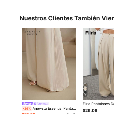
Nuestros Clientes También Vie
5
Anewsta
Anewsta Essential Pantalones de traje largos de cintura alta para mujer, nuevos, elegantes, profesionales, versátiles, con decoración de botones laterales y bajo plisado, estilo commuter
-39%
$26.08