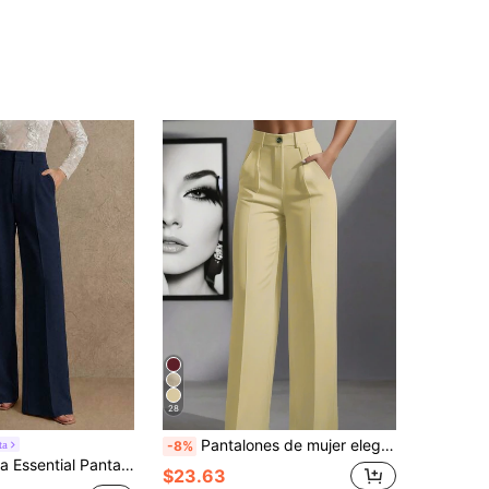
28
Pantalones de mujer elegantes de cintura alta con pliegues y pierna ancha, pantalones de traje casuales para oficina y desplazamientos con bolsillos, caída fluida, otoño
ta
-8%
 traje de pierna recta con bolsillo para mujer Maillard Fashion Commuter
$23.63