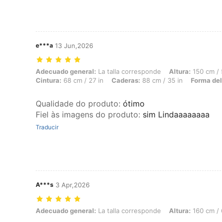
e***a
13 Jun,2026
Adecuado general: La talla corresponde, Altura: 150 cm / 59 in, Peso:
Adecuado general:
La talla corresponde
Altura:
150 cm / 
Cintura:
68 cm / 27 in
Caderas:
88 cm / 35 in
Forma del
Qualidade do produto
:
ótimo
Fiel às imagens do produto
:
sim Lindaaaaaaaa
Traducir
A***s
3 Apr,2026
Adecuado general: La talla corresponde, Altura: 160 cm / 63 in, Color
Adecuado general:
La talla corresponde
Altura:
160 cm / 