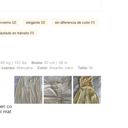
invierno (2)
elegante (2)
sin diferencia de color (1)
lastado en tránsito (1)
bs, Busto: 97 cm / 38 in, Cintura: 78 cm / 31 in, Caderas: 105 cm / 41 in, Forma d
60 kg / 132 lbs
Busto:
97 cm / 38 in
 cuerpo:
Manzana
Color:
Amarillo claro
Talla:
M
en co
al mat