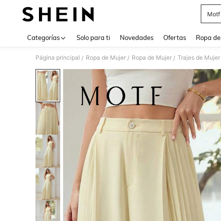
Motf
Use up 
Categorías
Solo para ti
Novedades
Ofertas
Ropa de
Página principal
Ropa de Mujer
Ropa de Mujer
Trajes de Mujer
/
/
/