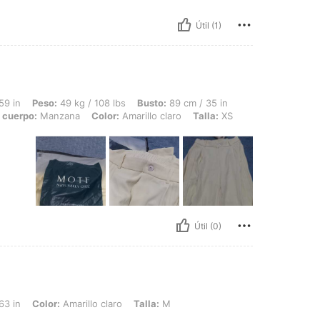
Útil (1)
 49 kg / 108 lbs, Busto: 89 cm / 35 in, Cintura: 68 cm / 27 in, Caderas: 88 cm / 3
59 in
Peso:
49 kg / 108 lbs
Busto:
89 cm / 35 in
 cuerpo:
Manzana
Color:
Amarillo claro
Talla:
XS
Útil (0)
: Amarillo claro, Talla: M
63 in
Color:
Amarillo claro
Talla:
M