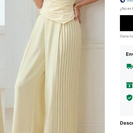
Guí
¿No es t
Gana h
Env
Descr