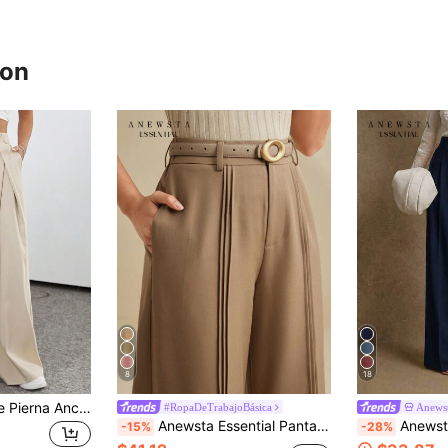
ron
8
18
Flirla Pantalones De Pierna Ancha Para Mujer Con Detalles Plisados Para Trajes
#RopaDeTrabajoBásica
Anews
Anewsta Essential Pantalones anchos elegantes y elegantes con diseño plisado para mujeres
Anewsta Essential Pantalones de
-15%
-28%