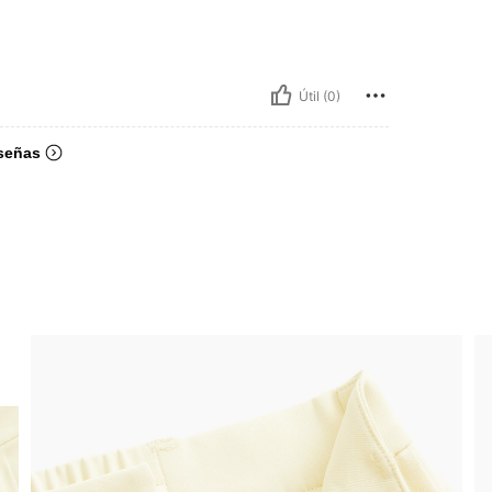
Útil (0)
señas