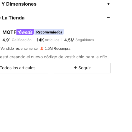
4.91
14K
4.5M
s Y Dimensiones
4.91
14K
4.5M
 La Tienda
4.91
14K
4.5M
4.91
14K
4.5M
MOTF
4.91
14K
4.5M
Calificación
Artículos
Seguidores
e***9
seguido
Hace 6 horas
4.91
14K
4.5M
 Vendido recientemente
1.5M Recompra
4.91
14K
4.5M
MOTF está creando el nuevo código de vestir chic para la oficina, con ropa profesional que abraza la feminidad y la gracia natural del estilo personal de las mujeres.
4.91
14K
4.5M
Todos los artículos
Seguir
4.91
14K
4.5M
4.91
14K
4.5M