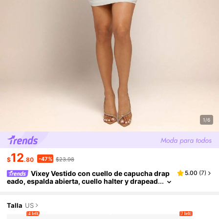
1/6
12
-47%
$
.80
$23.98
Vixey Vestido con cuello de capucha drap
5.00
(
7
)
eado, espalda abierta, cuello halter y drapead
o, vestido blanco ajustado para graduación,
vestido blanco para salir
Talla
US
4 left
7 left