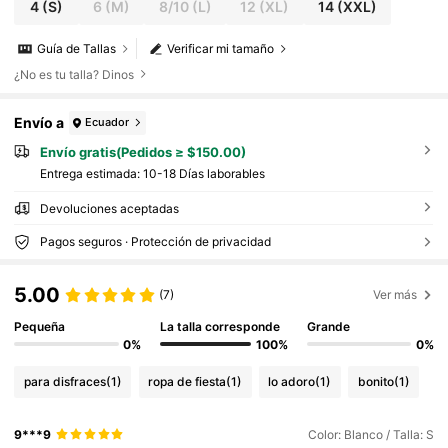
4
(S)
6
(M)
8/10
(L)
12
(XL)
14
(XXL)
Guía de Tallas
Verificar mi tamaño
¿No es tu talla? Dinos
Envío a
Ecuador
Envío gratis(Pedidos ≥ $150.00)
Entrega estimada:
10-18 Días laborables
Devoluciones aceptadas
Pagos seguros · Protección de privacidad
5.00
(7)
Ver más
Pequeña
La talla corresponde
Grande
0%
100%
0%
para disfraces
(1)
ropa de fiesta
(1)
lo adoro
(1)
bonito
(1)
9***9
Color: Blanco / Talla: S