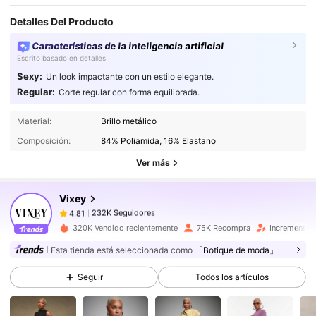
Detalles Del Producto
Características de la inteligencia artificial
Escrito basado en detalles
Sexy:
Un look impactante con un estilo elegante.
Regular:
Corte regular con forma equilibrada.
232K Seguidores
4.81
Material:
Brillo metálico
232K Seguidores
4.81
Composición:
84% Poliamida, 16% Elastano
232K Seguidores
4.81
Ver más
232K Seguidores
4.81
Vixey
232K Seguidores
4.81
q***z
seguido
Hace 8 horas
232K Seguidores
4.81
320K Vendido recientemente
75K Recompra
Incremento 
232K Seguidores
4.81
Esta tienda está seleccionada como
「Botique de moda」
232K Seguidores
4.81
Seguir
Todos los artículos
232K Seguidores
4.81