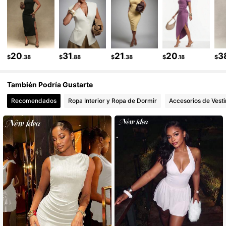
232K Seguidores
4.81
232K Seguidores
4.81
20
31
21
20
3
$
.38
$
.88
$
.38
$
.18
$
También Podría Gustarte
Recomendados
Ropa Interior y Ropa de Dormir
Accesorios de Vesti