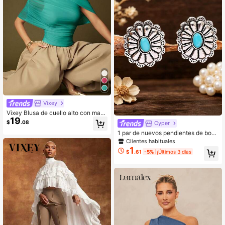
Vixey
Vixey Blusa de cuello alto con man
19
gas asimétricas drapeadas de malla
$
.08
Cyper
burdeos
1 par de nuevos pendientes de botó
n exquisitos con textura tallada flor
Clientes habituales
al vintage, incrustaciones de turque
1
$
.61
-5%
¡Últimos 3 días
sa sintética y aleación