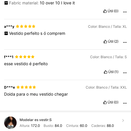
Fabric material:
10
over
10
I
love
it
Útil
(0)
a***y
Color: Blanco / Talla: XL
Vestido
perfeito
s
ó
comprem
Útil
(2)
f***1
Color: Blanco / Talla: S
esse
vestido
é
perfeito
Útil
(1)
D***e
Color: Blanco / Talla: XXL
Doida
para
o
meu
vestido
chegar
Útil
(0)
Modelar es vestir:
S
Altura:
172.0
Busto:
84.0
Cintura:
60.0
Caderas:
88.0