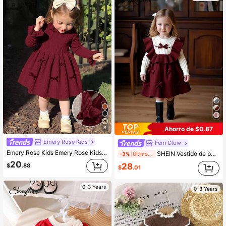
8
Ahorro de $0.87
Emery Rose Kids
Fern Glow
Emery Rose Kids Emery Rose Kids Vestido de manga larga de punto de unicolor lindo para bebé niña, otoño/invierno
SHEIN Vestido de punto con lazo 3D decorativo de colores contrastantes, adecuado para otoño e invierno, para bebé niña
-3%
Últimos 2 días
20
28
$
.88
$
.01
0-3 Years
0-3 Years