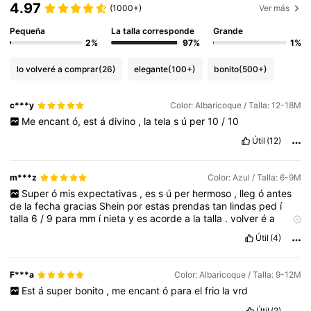
4.97
(1000+)
Ver más
Pequeña
La talla corresponde
Grande
2%
97%
1%
lo volveré a comprar
(26)
elegante
(100+)
bonito
(500+)
c***y
Color: Albaricoque / Talla: 12-18M
Me
encant
ó,
est
á
divino
,
la
tela
s
ú
per
10
/
10
Útil
(12)
m***z
Color: Azul / Talla: 6-9M
Super
ó
mis
expectativas
,
es
s
ú
per
hermoso
,
lleg
ó
antes
de
la
fecha
gracias
Shein
por
estas
prendas
tan
lindas
ped
í
talla
6
/
9
para
mm
í
nieta
y
es
acorde
a
la
talla
.
volver
é
a
pedir
lo
mismo
en
otro
color
.
Les
recomiendo
que
la
tela
sea
Útil
(4)
demasiado
linda
,
suave
😍
y
el
color
tal
cu
á
l
las
im
á
genes
.
F***a
Color: Albaricoque / Talla: 9-12M
Est
á
super
bonito
,
me
encant
ó
para
el
frio
la
vrd
Útil
(2)