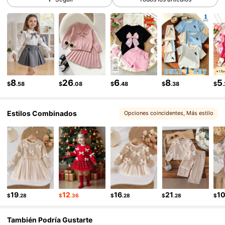
328K Seguidores
4.90
328K Seguidores
4.90
328K Seguidores
4.90
8
26
6
8
5
$
.58
$
.08
$
.48
$
.38
$
Estilos Combinados
Opciones coincidentes
, Más estilo
, Puede que te guste
19
12
16
21
1
$
.28
$
.36
$
.28
$
.28
$
También Podría Gustarte