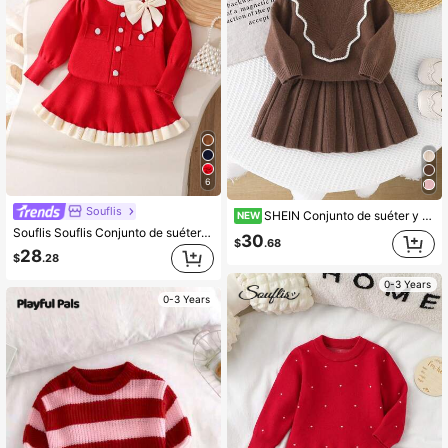
6
Souflis
SHEIN Conjunto de suéter y falda plisada con lazo versátil y lindo para niña bebé, conjunto de ropa exterior
NEW
Souflis Souflis Conjunto de suéter y falda para niñas, suéter de punto con volantes y lazo 3D y falda a juego, conjunto de 2 piezas de estilo casual y elegante, cárdigan holgado de punto + falda corta, conjunto de suéter de manga larga, adecuado para uso diario, viajes y salidas en otoño/invierno
30
$
.68
28
$
.28
0-3 Years
0-3 Years