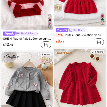
6
Souflis
Playful Pals
Souflis Souflis Vestido de suéter de punto a lunares para niñas pequeñas, rojo lindo y casual, suave y cómodo, adecuado para uso diario, salidas, viajes, vacaciones, hogar, guardería y juegos de niñas pequeñas en invierno, Navidad, Halloween, cárdigan, suéter, otoño, otoño, suéteres, tops, vestidos, suéter de Navidad, acogedor, duendecillos, preparación, Navidad, disfraz de Halloween, recién nacido
-52%
SHEIN Playful Pals Suéter de punto de rayas y bloques de color casual para bebé niña, manga larga, otoño/invierno
9
$
.41
12
$
.48
0-3 Years
0-3 Years