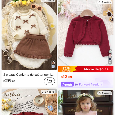
0-3 Years
0-3 Years
13
Ahorro de $0.39
2 piezas Conjunto de suéter con lazo para niñas bebés: Parte superior de manga larga con cuello redondo + Falda con volantes en el bajo, Conjunto de bebé dulce y minimalista para otoño e invierno. Ropa de bebé niña de punto para otoño, Conjunto de suéter y falda para bebé niña, Ropa de bebé niña de punto para invierno, Conjunto de dos piezas de invierno para bebé niña, Conjunto cálido de dos piezas de punto para bebé
12
$
.69
26
$
.78
Forward freedom
0-3 Years
0-3 Years