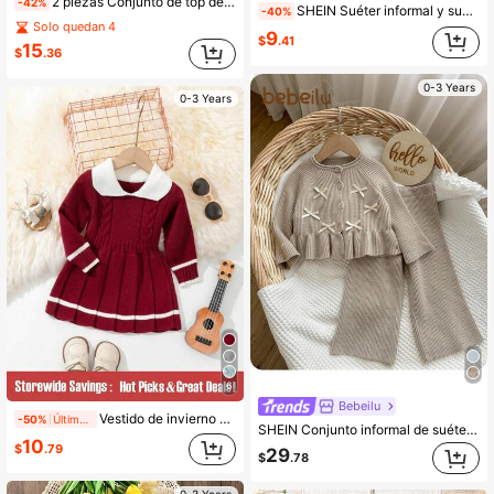
2 piezas Conjunto de top de manga larga con lazo y falda para bebé niña en ropa de otoño/invierno, vestido de marinero náutico para bebé, conjunto de marinero azul marino para bebé, vestido de primavera/otoño para bebé, conjunto de falda azul marino de 2 piezas para invierno para bebé niña, conjunto de punto de 2 piezas para bebé niña, conjunto de punto de 2 piezas para bebé niña, vestido de manga larga para bebé niña, ropa escolar para bebé niña
-42%
SHEIN Suéter informal y suelto de cuello redondo de manga larga con estampado de letras, apto para otoño/invierno para niña bebé
-40%
Solo quedan 4
9
$
.41
15
$
.36
0-3 Years
0-3 Years
6
Bebeilu
Vestido de invierno de niña bebé de punto trenzado con plisados
-50%
Últimos 1 días
SHEIN Conjunto informal de suéter y pantalones para bebé niña con decoración de moño y ribete de volantes
10
$
.79
29
$
.78