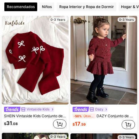
Recomendados
Niños
Ropa Interior y Ropa de Dormir
Hogar & V
0-3 Years
0-3 Years
Vintaside Kids
Dazy
SHEIN Vintaside Kids Conjunto de suéter con lazo y pantalones de punto para bebé niña, conjunto de dos piezas de punto rojo para bebé niña, conjunto de dos piezas cálido de otoño e invierno para bebé niña, conjunto de dos piezas de ropa de bebé niña de otoño e invierno
DAZY Conjunto de 2 piezas de suéter de cuello redondo y falda para niñas pequeñas, otoño/invierno
-50%
Últimos 1 días
31
17
$
.08
$
.59
0-3 Years
0-3 Years