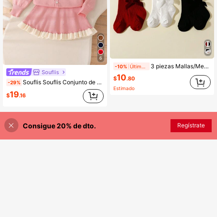
6
3 piezas Mallas/Medias decoradas con lazo para niñas para uso diario
-10%
Últimos 2 días
Souflis
10
$
.80
Souflis Souflis Conjunto de suéter para niñas bebé, lindo conjunto de suéter de punto con volantes de moño 3D, cárdigan holgado y versátil + falda de 2 piezas, conjunto de suéter de punto de manga larga, adecuado para uso diario, viajes, salidas en otoño/invierno. Vestidos cálidos de color rosa para ropa de invierno de niña bebé. Conjuntos de ropa de niña bebé. Conjunto de blusa de manga larga con cuello bordado y volantes y falda con decoración de mariposa para niña bebé, atuendo de primavera otoño, ropa de dos piezas de invierno para niña bebé
-29%
Estimado
19
$
.16
Consigue 20% de dto.
Regístrate
¡30% DE DESCUENTO!
AÑADIR A LA BOLSA