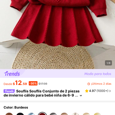
1/8
12
-30%
¡Últimos 2 días
$
.59
$17.98
Desde
Souflis Souflis Conjunto de 2 piezas
4.97
(
1000+
)
de invierno cálido para bebé niña de 6-9
meses, suéter con lazo lindo y falda plisa
da, cómodo, suave y amigable con la piel
Color: Burdeos