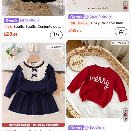
9
Cozy Pixies
Souflis
Cozy Pixies Vestido de suéter de punto ajustado a la cintura con cuello redondo, volantes en el bajo y manga larga para bebé niña, ropa de otoño e invierno dunicolordo
-5%
Últimos 2 días
Souflis Souflis Conjunto de cardigan y falda de punto con decoración de lazo para bebé niña, chaqueta de suéter linda para ropa de bebé niña, gris, ropa de bebé niña para primavera y otoño, 2 piezas con lazo, corazón y falda de encaje ondulado
-10%
14
$
.02
23
$
.65
0-3 Years
0-3 Years
Bebeilu