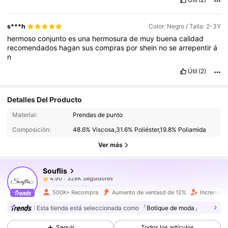
s***h
Color: Negro / Talla: 2-3Y
hermoso
conjunto
es
una
hermosura
de
muy
buena
calidad
recomendados
hagan
sus
compras
por
shein
no
se
arrepentir
á
n
Útil
(2)
Detalles Del Producto
328K Seguidores
4.90
Material:
Prendas de punto
328K Seguidores
4.90
Composición:
48.6% Viscosa,31.6% Poliéster,19.8% Poliamida
328K Seguidores
4.90
Ver más
328K Seguidores
4.90
Souflis
328K Seguidores
4.90
a***d
seguido
Hace 7 horas
328K Seguidores
4.90
500K+ Recompra
Aumento de ventasd de 12%
Increment
328K Seguidores
4.90
Esta tienda está seleccionada como
「Botique de moda」
328K Seguidores
4.90
Seguir
Todos los artículos