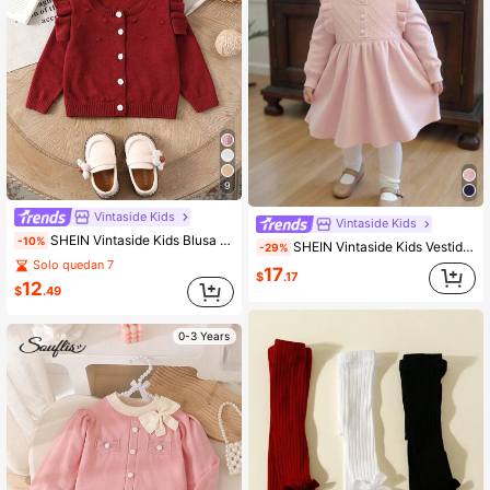
9
Vintaside Kids
Vintaside Kids
SHEIN Vintaside Kids Blusa casual de manga larga con botones frontales lisos para niña bebé
-10%
SHEIN Vintaside Kids Vestido de suéter de manga larga tejido para niñas bebé, adecuado para otoño/invierno, rosa y rosa claro, versátil, elegante, cuello con volantes, texturizado, de moda, lindo, adecuado para la escuela, uso diario, hogar, exterior, viajes
-29%
Solo quedan 7
17
$
.17
12
$
.49
0-3 Years