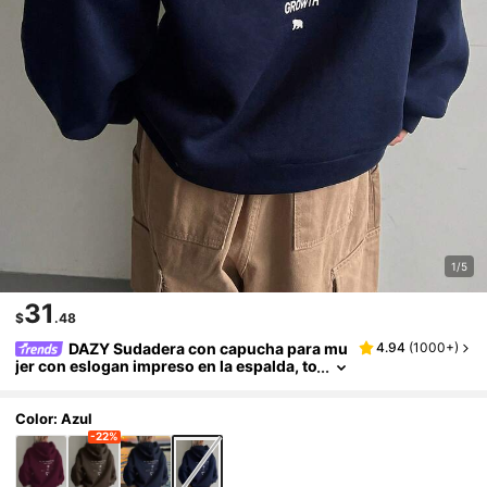
1/5
31
$
.48
DAZY Sudadera con capucha para mu
4.94
(
1000+
)
jer con eslogan impreso en la espalda, to
ps de manga larga, ropa de mujer de oto
ño
Color: Azul
-22%