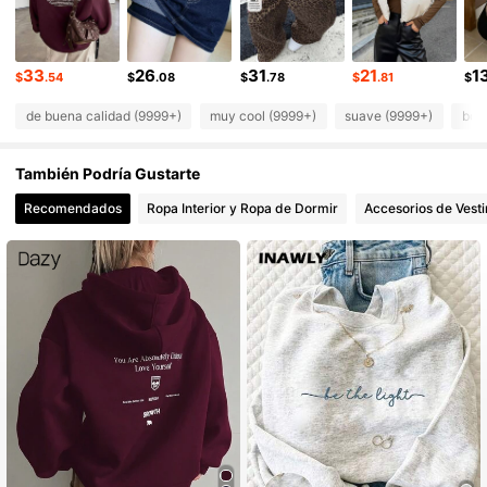
2M Seguidores
4.91
2M Seguidores
4.91
33
26
31
21
1
$
.54
$
.08
$
.78
$
.81
$
de buena calidad (9999+)
muy cool (9999+)
suave (9999+)
bon
También Podría Gustarte
Recomendados
Ropa Interior y Ropa de Dormir
Accesorios de Vesti