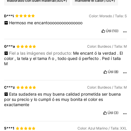
elaborado con buen material
(500+)
mantiene el calor
(100+)
D***i
Color: Morado / Talla: S
Hermoso
me
encantooooooooooooooo
Útil
(10)
G***a
Color: Burdeos / Talla: M
Fiel a las imágenes del producto:
Me
encant
ó
la
verdad
.
El
color
,
la
tela
y
el
tama
ñ
o
,
todo
qued
ó
perfecto
.
Ped
í
talla
M
Útil
(8)
C***z
Color: Burdeos / Talla: M
Esta
sudadera
es
muy
buena
calidad
prometida
ser
buena
por
su
precio
y
lo
cumpli
ó
es
muy
bonita
el
color
es
exactamente
Útil
(3)
5***1
Color: Azul Marino / Talla: XXL