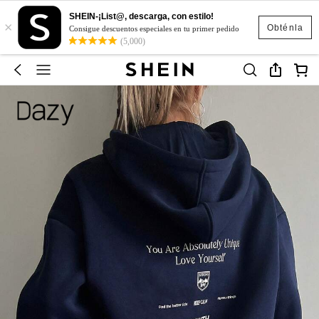
SHEIN-¡List@, descarga, con estilo!
×
Obténla
Consigue descuentos especiales en tu primer pedido
(5,000)