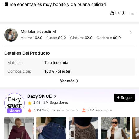
me
encantaa
es
muy
bonito
y
de
buena
calidad
Útil
(1)
Modelar es vestir:
M
Altura:
162.0
Busto:
80.0
Cintura:
62.0
Caderas:
90.0
Detalles Del Producto
2M Seguidores
4.91
Material:
Tela tricotada
2M Seguidores
4.91
Composición:
100% Poliéster
2M Seguidores
4.91
Ver más
2M Seguidores
4.91
Dazy SPICE
Seguir
2M Seguidores
4.91
z***0
seguido
Hace 6 horas
2M Seguidores
4.91
7.8M Vendido recientemente
7.1M Recompra
2M Seguidores
4.91
2M Seguidores
4.91
2M Seguidores
4.91