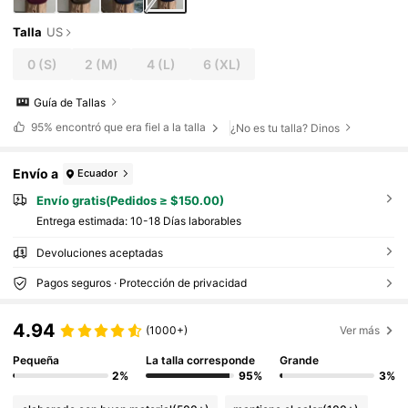
Talla
US
0
(S)
2
(M)
4
(L)
6
(XL)
Guía de Tallas
95%
encontró que era fiel a la talla
¿No es tu talla? Dinos
Envío a
Ecuador
Envío gratis(Pedidos ≥ $150.00)
Entrega estimada:
10-18 Días laborables
Devoluciones aceptadas
Pagos seguros · Protección de privacidad
4.94
(1000+)
Ver más
Pequeña
La talla corresponde
Grande
2%
95%
3%