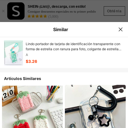
SHEIN-¡List@, descarga, con estilo!
×
Obténla
Consigue descuentos especiales en tu primer pedido
(5,000)
Similar
Lindo portador de tarjeta de identificación transparente con
forma de estrella con ranura para foto, colgante de estrella
hueca, cuerda trenzada y cubierta deslizante, esencial
A
escolar, útiles para volver a la escuela, portador de tarjeta
$3.26
Artículos Similares