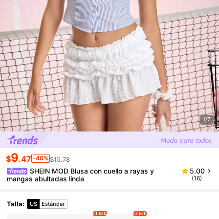
1/7
9
$
.47
-40%
$15.78
SHEIN MOD Blusa con cuello a rayas y
5.00
mangas abultadas linda
(16)
Talla
:
US
Estándar
1 left
2 left