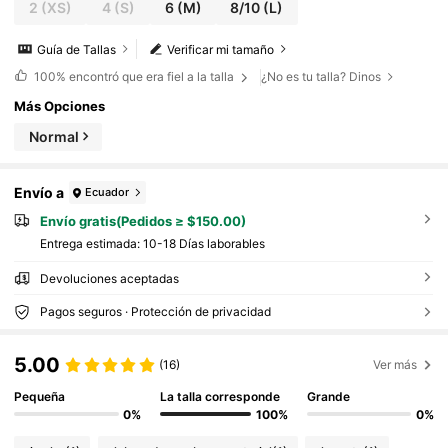
2
(XS)
4
(S)
6
(M)
8/10
(L)
Guía de Tallas
Verificar mi tamaño
100%
encontró que era fiel a la talla
¿No es tu talla? Dinos
Más Opciones
Normal
Envío a
Ecuador
Envío gratis(Pedidos ≥ $150.00)
Entrega estimada:
10-18 Días laborables
Devoluciones aceptadas
Pagos seguros · Protección de privacidad
5.00
(16)
Ver más
Pequeña
La talla corresponde
Grande
0%
100%
0%