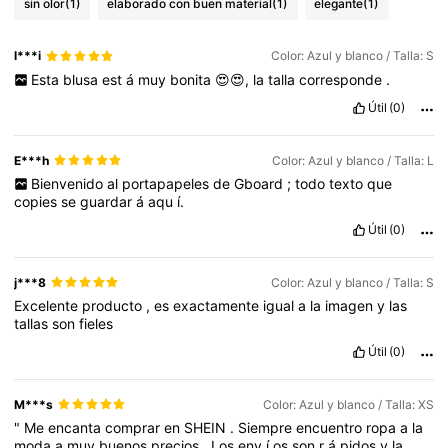
sin olor
(1)
elaborado con buen material
(1)
elegante
(1)
l***i
Color: Azul y blanco / Talla: S
Esta
blusa
est
á
muy
bonita
😍😍,
la
talla
corresponde
.
Útil
(0)
E***h
Color: Azul y blanco / Talla: L
Bienvenido
al
portapapeles
de
Gboard
;
todo
texto
que
copies
se
guardar
á
aqu
í.
Útil
(0)
j***8
Color: Azul y blanco / Talla: S
Excelente
producto
,
es
exactamente
igual
a
la
imagen
y
las
tallas
son
fieles
Útil
(0)
M***s
Color: Azul y blanco / Talla: XS
"
Me
encanta
comprar
en
SHEIN
.
Siempre
encuentro
ropa
a
la
moda
a
muy
buenos
precios
.
Los
env
í
os
son
r
á
pidos
y
la