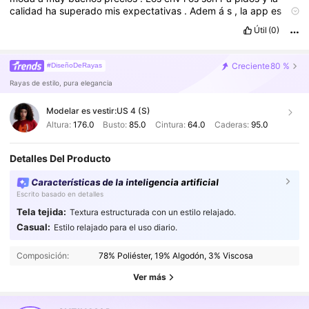
calidad
ha
superado
mis
expectativas
.
Adem
á
s
,
la
app
es
muy
f
á
cil
de
usar
y
me
encanta
poder
ver
las
opiniones
y
fotos
Útil
(0)
de
otros
compradores
.
¡
100
%
recomendado
!"
Creciente
80 %
#DiseñoDeRayas
Rayas de estilo, pura elegancia
Modelar es vestir:
US 4 (S)
Altura:
176.0
Busto:
85.0
Cintura:
64.0
Caderas:
95.0
Detalles Del Producto
Características de la inteligencia artificial
Escrito basado en detalles
Tela tejida:
Textura estructurada con un estilo relajado.
3.3M Seguidores
4.91
Casual:
Estilo relajado para el uso diario.
3.3M Seguidores
4.91
Composición:
78% Poliéster, 19% Algodón, 3% Viscosa
3.3M Seguidores
4.91
Ver más
3.3M Seguidores
4.91