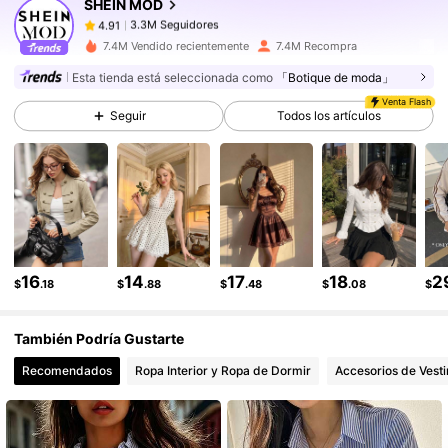
SHEIN MOD
3.3M Seguidores
4.91
z***m
seguido
Hace 1 horas
3.3M Seguidores
4.91
7.4M Vendido recientemente
7.4M Recompra
3.3M Seguidores
4.91
Esta tienda está seleccionada como
「Botique de moda」
Venta Flash
3.3M Seguidores
4.91
Seguir
Todos los artículos
3.3M Seguidores
4.91
3.3M Seguidores
4.91
3.3M Seguidores
4.91
16
14
17
18
2
$
.18
$
.88
$
.48
$
.08
$
También Podría Gustarte
Recomendados
Ropa Interior y Ropa de Dormir
Accesorios de Vesti