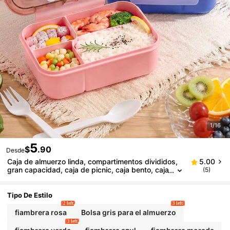
1/16
5
$
.90
Desde
Caja de almuerzo linda, compartimentos divididos,
5.00
gran capacidad, caja de picnic, caja bento, caja
(5)
de aperitivos, apta para microondas. Bolsa de
almuerzo, adecuada para uso en oficina, escuela y
hogar. Regreso a la escuela, salidas, ideal para pre
Tipo De Estilo
paración de comidas.
2 left
3 left
fiambrera rosa
Bolsa gris para el almuerzo
3 left