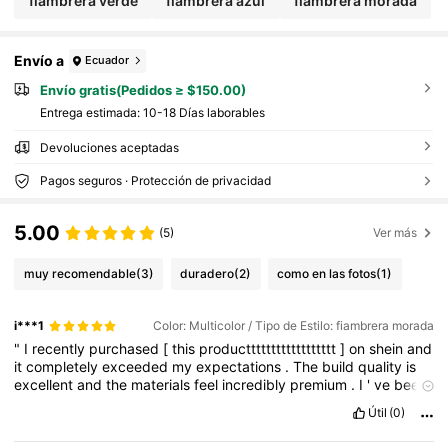
fiambrera verde
fiambrera azul
fiambrera morada
Envío a
Ecuador
Envío gratis(Pedidos ≥ $150.00)
Entrega estimada:
10-18 Días laborables
Devoluciones aceptadas
Pagos seguros · Protección de privacidad
5.00
(5)
Ver más
muy recomendable
(3)
duradero
(2)
como en las fotos
(1)
i***1
Color: Multicolor / Tipo de Estilo: fiambrera morada
"
I
recently
purchased
[
this
productttttttttttttttttt
]
on
shein
and
it
completely
exceeded
my
expectations
.
The
build
quality
is
excellent
and
the
materials
feel
incredibly
premium
.
I
'
ve
been
using
it
for
]
every
day
,
and
it
works
exactly
as
promised
.
Útil
(0)
Shipping
was
fast
,
and
the
setup
was
a
breeze
.
I
would
definitely
recommend
this
to
anyone
looking
for
a
reliable
,
high