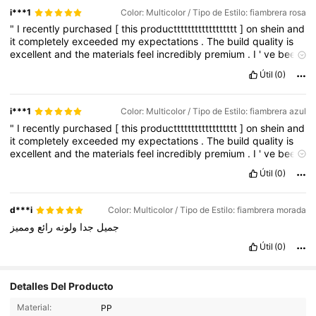
-
quality
[
productttttttttttttttt
category
]!"
i***1
Color: Multicolor / Tipo de Estilo: fiambrera rosa
"
I
recently
purchased
[
this
productttttttttttttttttt
]
on
shein
and
it
completely
exceeded
my
expectations
.
The
build
quality
is
excellent
and
the
materials
feel
incredibly
premium
.
I
'
ve
been
using
it
for
]
every
day
,
and
it
works
exactly
as
promised
.
Útil
(0)
Shipping
was
fast
,
and
the
setup
was
a
breeze
.
I
would
definitely
recommend
this
to
anyone
looking
for
a
reliable
,
high
-
quality
[
productttttttttttttttt
category
]!"
i***1
Color: Multicolor / Tipo de Estilo: fiambrera azul
"
I
recently
purchased
[
this
productttttttttttttttttt
]
on
shein
and
it
completely
exceeded
my
expectations
.
The
build
quality
is
excellent
and
the
materials
feel
incredibly
premium
.
I
'
ve
been
using
it
for
]
every
day
,
and
it
works
exactly
as
promised
.
Útil
(0)
Shipping
was
fast
,
and
the
setup
was
a
breeze
.
I
would
definitely
recommend
this
to
anyone
looking
for
a
reliable
,
high
-
quality
[
productttttttttttttttt
category
]!"
d***i
Color: Multicolor / Tipo de Estilo: fiambrera morada
جميل
جدا
ولونه
رائع
ومميز
Útil
(0)
Detalles Del Producto
88 Seguidores
4.81
Material:
PP
88 Seguidores
4.81