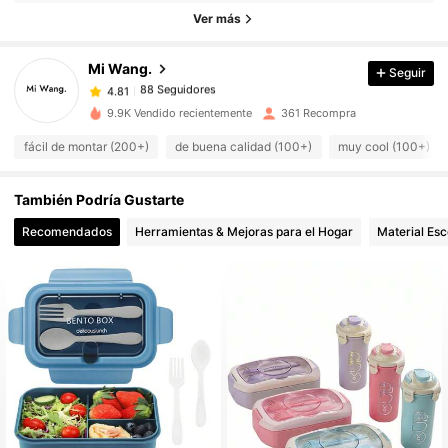
Ver más
88 Seguidores
4.81
88 Seguidores
4.81
Mi Wang.
Seguir
88 Seguidores
4.81
m***4
seguido
Hace 1 día
9.9K Vendido recientemente
361 Recompra
88 Seguidores
4.81
88 Seguidores
fácil de montar (200+)
de buena calidad (100+)
muy cool (100+)
4.81
88 Seguidores
4.81
También Podría Gustarte
88 Seguidores
4.81
Recomendados
Herramientas & Mejoras para el Hogar
Material Esc
88 Seguidores
4.81
88 Seguidores
4.81