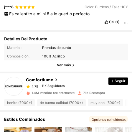
j***8
Color: Burdeos / Talla: 10Y
Es
calientito
a
mi
ni
ñ
a
le
qued
ó
perfecto
Útil
(1)
Detalles Del Producto
11K Seguidores
4.79
Material:
Prendas de punto
11K Seguidores
4.79
Composición:
100% Acrílico
11K Seguidores
4.79
Ver más
11K Seguidores
4.79
Comfortlume
Seguir
11K Seguidores
4.79
5***5
seguido
Hace 5 horas
11K Seguidores
4.79
1.4M Vendido recientemente
71K Recompra
11K Seguidores
4.79
bonito (7000+)
de buena calidad (7000+)
muy cool (5000+)
co
11K Seguidores
4.79
11K Seguidores
4.79
Estilos Combinados
Opciones coincidentes
11K Seguidores
4.79