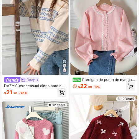
Cardigan de punto de manga l
Dazy
NEW
arga con botones de perla y ribete d
22
DAZY Suéter casual diario para niñ
$
.99
-5%
e encaje, nueva moda para niñas
as preadolescentes, otoño
21
$
.26
-20%
8-12 Years
8-12 Years