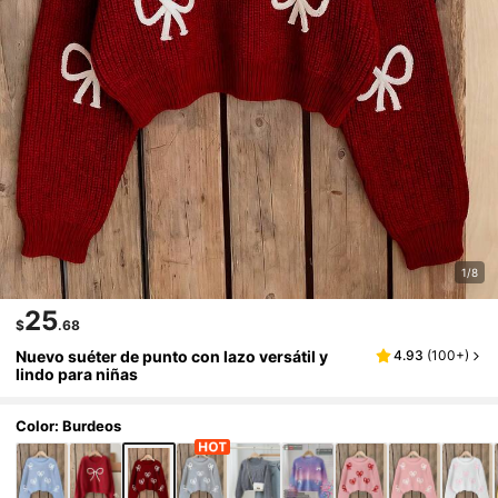
1/8
25
$
.68
Nuevo suéter de punto con lazo versátil y
4.93
(
100+
)
lindo para niñas
Color: Burdeos