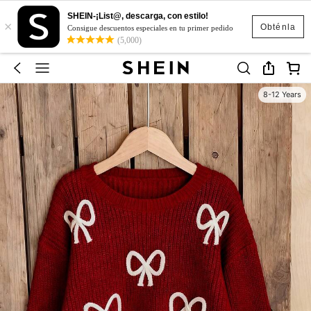
SHEIN-¡List@, descarga, con estilo!
×
Obténla
Consigue descuentos especiales en tu primer pedido
(5,000)
8-12 Years