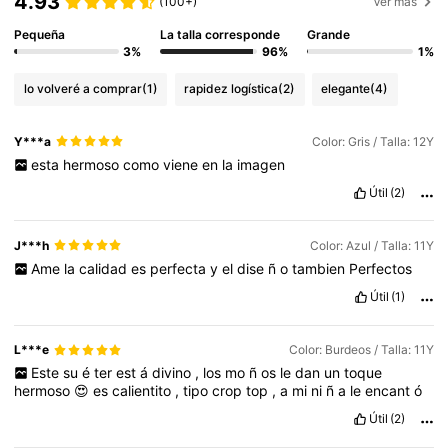
4.93
(100+)
Ver más
Pequeña
La talla corresponde
Grande
3%
96%
1%
lo volveré a comprar
(1)
rapidez logística
(2)
elegante
(4)
Y***a
Color: Gris / Talla: 12Y
esta
hermoso
como
viene
en
la
imagen
Útil
(2)
J***h
Color: Azul / Talla: 11Y
Ame
la
calidad
es
perfecta
y
el
dise
ñ
o
tambien
Perfectos
Útil
(1)
L***e
Color: Burdeos / Talla: 11Y
Este
su
é
ter
est
á
divino
,
los
mo
ñ
os
le
dan
un
toque
hermoso
😍
es
calientito
,
tipo
crop
top
,
a
mi
ni
ñ
a
le
encant
ó
Útil
(2)