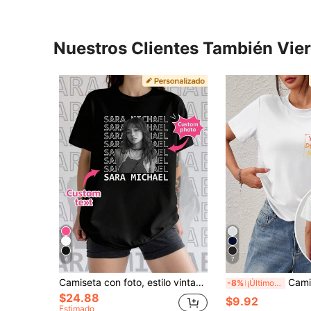
Nuestros Clientes También Vie
4
7
Camiseta con foto, estilo vintage bootleg rap, top de pareja "Amo a mi novia". Añade foto y texto, ideal para el Día de San Valentín, cumpleaños, negro, verano
Camiseta personalizada para mujer - Añade tu foto, estampados en el frente y la es
-8%
¡Últimos 3 días
$24.88
$9.92
Estimado