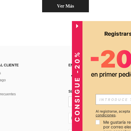
Ver Más
CONSIGUE -20%
AL CLIENTE
ENCUÉNTRANOS EN
s
Pago
SUSCRÍBETE PARA RECIBIR OFERTA
recuentes
Al registrarse, acept
condiciones
.
EC + 593
Me gustaría re
por correo el