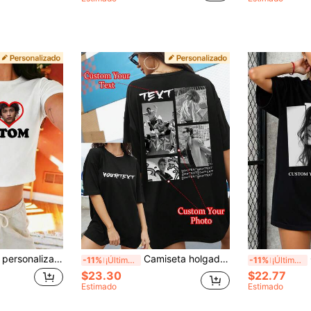
Camiseta de mujer personalizable, se pueden añadir fotos y texto, blanca, casual de verano
Camiseta holgada personalizada con texto para mujer, sube tu foto/foto de grupo/foto de tu mejor amiga, ingresa tu texto/bendición/nombre/texto significativo/divertido, personalización de foto para cumpleaños/Día de San Valentín/aniversario de fiesta/Navidad, top negro para mujer, camiseta holgada de manga corta casual de verano para mujer, Día de San Valentín, regalo de vacaciones, fiesta, regalo especial, pareja, mejor amiga, uniforme de construcción de equipo, personalización corporativa, regalo de cumpleaños
C
-11%
¡Últimos 3 días
-11%
¡Últimos 3 días
$23.30
$22.77
Estimado
Estimado