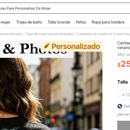
sas Para Personalisar De Mujer
and down arrow keys to navigate search Búsqueda reciente and Busca y Encuentr
 mujer
Trajes de baño
Talla Grande
Niños
Ropa para hombre
personalizada
Tops de mujer personalizados
/
/
Camise
verano
cualqu
SKU: s
2
$
PR
Talla
4 (S
Guí
¿No es t
Lo sent