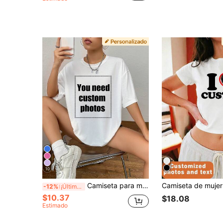
10
Camiseta para mujer, Imprime tu camiseta exclusiva, Añade tu propio texto/imagen (Patrón de insignia/Logo de empresa/Foto familiar/Selfie). Blanco de verano, Regalo personalizado
-12%
¡Últimos 3 días
$10.37
$18.08
Estimado