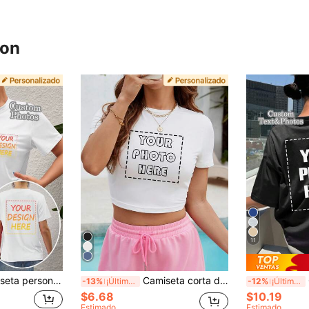
ron
11
palda, regalo personalizado para novia, pareja a juego, aniversario, Día de San Valentín, Día de la Madre, cumpleaños, vacaciones, hombros rectos, blanco de verano, regalo para ella, estética
Camiseta corta de manga corta personalizada para mujer, añade tu foto (patrón, selfie, foto de amigo, foto familiar, logo, etc.), diseña tu camiseta de manga corta impresa personalizada, regalo de aniversario blanco, camiseta de bebé de verano, estética Y2K, regalo de cumpleaños
Ca
-13%
¡Últimos 3 días
-12%
¡Últimos 3 días
$6.68
$10.19
Estimado
Estimado