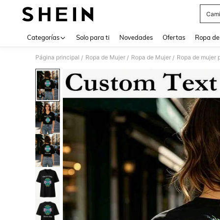
Cami
Use up 
Categorías
Solo para ti
Novedades
Ofertas
Ropa de
Página principal
Ropa de Mujer
Ropa de Mujer
Ropa de mujer 
/
/
/