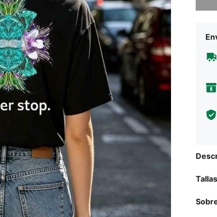
Env
Descr
Talla
Sobre