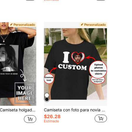
amiseta holgada para mujer con texto y patrón personalizado, sube tu foto/foto de grupo/foto de tu mejor amiga, reunión familiar de verano en negro
Camiseta con foto para novia o esposa, camiseta de mujer personalizable con retrato, añade tu propio texto e imágenes, regalo de cumpleaños personalizado, casual de verano, negro
$26.28
Estimado