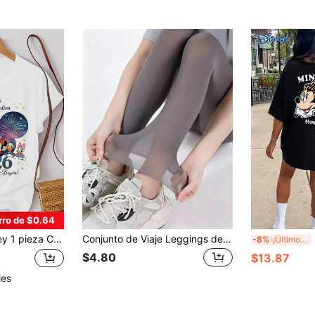
rro de $0.64
ra mujer, estampado gráfico de Minnie Mouse y Mickey Mouse, cuello redondo, ligeramente elástica
Conjunto de Viaje Leggings de Seda de Hielo de Cintura Alta Sin Costuras Estilizantes Frescos Transpirables Pantalones Ajustados Ligeros de Verano
Di
-8%
¡Últimos 3 días
$4.80
$13.87
les