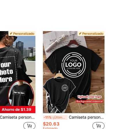
Ahorro de $1.39
miseta personalizada para mujer - Añade tu texto y fotos (Patrón de paisaje/insignia/foto de pareja/foto familiar/selfie/foto de mascota), Top de verano negro personalizado, Regalo personalizado
Camiseta personalizada para mujer, camiseta de cuello redondo negra, camiseta personalizada de alta gama con su logotipo/foto/publicidad impresa, uniforme de trabajo/uniforme de equipo/ropa de equipo de baile - Diseña tu propia camiseta personalizada impresa, personalización de vacaciones como: regalo de aniversario, Día de San Valentín, Navidad, Acción de Gracias, etc. Verano
-11%
¡Últimos 3 días
$20.63
Estimado