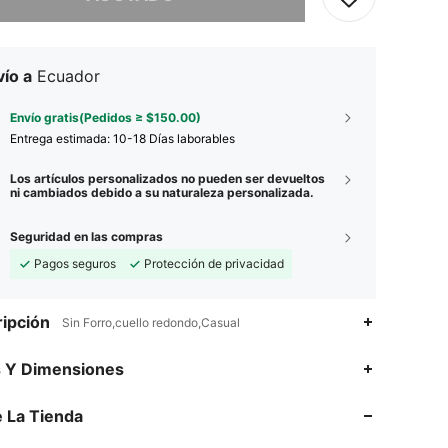
ío a
Ecuador
Envío gratis(Pedidos ≥ $150.00)
Entrega estimada:
10-18 Días laborables
Los artículos personalizados no pueden ser devueltos
ni cambiados debido a su naturaleza personalizada.
Seguridad en las compras
Pagos seguros
Protección de privacidad
ipción
Sin Forro,cuello redondo,Casual
s Y Dimensiones
4.77
81
930
4.77
81
930
 La Tienda
4.77
81
930