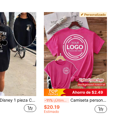
Ahorro de $2.49
sney 1 pieza Camiseta larga de manga corta para mujer, estampado gráfico de Minnie Mouse en la parte delantera y trasera, cuello redondo, ligeramente elástica
Camiseta personalizada para mujer de cuello redondo color rojo rosa, impresión de logotipo y foto personalizada, uniforme de equipo de trabajo, diseña tu propia camiseta de negocios para el verano
-11%
¡Últimos 3 días
$20.19
Estimado