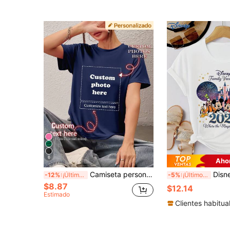
6
Aho
Camiseta personalizada para mujer - Añade tu texto y fotos (Paisaje/Insignia/Foto de pareja/Foto familiar/Selfie/Foto de mascota), puedes elegir la fuente y el color, adecuada para viajes de verano, regalo para novia, camiseta de mujer, moda, hip-hop, casual, minimalista, personalizada, a medida, única
Disney 1 pieza Camiseta de manga corta pa
-12%
¡Últimos 3 días
-5%
¡Últimos 3 días
$8.87
$12.14
Estimado
Clientes habitua