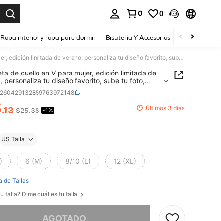
0
0
a. Press Enter to select.
Ropa interior y ropa para dormir
Bisutería Y Accesorios
Zapatos
H
Camiseta de cuello en V para mujer, edición limitada de verano, personaliza tu diseño favorito, sube tu foto, cualquier foto puede ser, bienvenido a pedir en negro
ta de cuello en V para mujer, edición limitada de
, personaliza tu diseño favorito, sube tu foto,
ier foto puede ser, bienvenido a pedir en negro
z260429132859763972148
5
¡Últimos 3 días
.13
$25.38
-1%
ICE AND AVAILABILITY
US Talla
)
6 (M)
8/10 (L)
12 (XL)
a de Tallas
u talla? Dime cuál es tu talla
imos, este producto está agotado.
AGOTADO