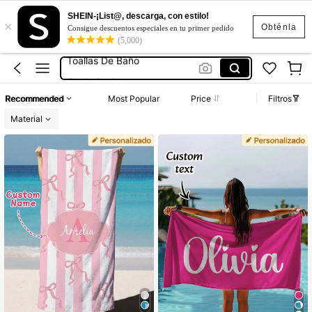
Toallas De Playa
SHEIN-¡List@, descarga, con estilo!
×
Toalla Personalizada
Obténla
Consigue descuentos especiales en tu primer pedido
(5,000)
Toallas De Baño
Toalla De Playa
Toalla De Baño Mujer
Recommended
Most Popular
Price
Filtros
Toallas De Playa
Material
Toalla Personalizada